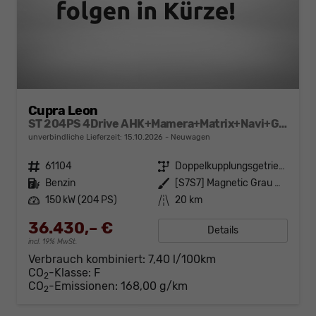
Cupra Leon
ST 204PS 4Drive AHK+Mamera+Matrix+Navi+GV4+Kessy+Parklenk+Alarm
unverbindliche Lieferzeit:
15.10.2026
Neuwagen
Fahrzeugnr.
61104
Getriebe
Doppelkupplungsgetriebe (DSG)
Kraftstoff
Benzin
Außenfarbe
[S7S7] Magnetic Grau Metallic
Leistung
150 kW (204 PS)
Kilometerstand
20 km
36.430,– €
Details
incl. 19% MwSt.
Verbrauch kombiniert:
7,40 l/100km
CO
-Klasse:
F
2
CO
-Emissionen:
168,00 g/km
2