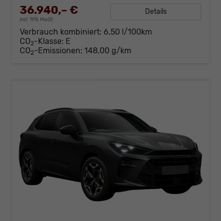
36.940,– €
Details
incl. 19% MwSt.
Verbrauch kombiniert:
6,50 l/100km
CO
-Klasse:
E
2
CO
-Emissionen:
148,00 g/km
2