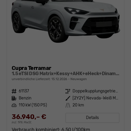
Cupra Terramar
1.5 eTSI DSG Matrix+Kessy+AHK+eHeck+Dinamica+CarPlay+eHeck+GV5
unverbindliche Lieferzeit:
15.12.2026
Neuwagen
Fahrzeugnr.
61137
Getriebe
Doppelkupplungsgetriebe (DSG)
Kraftstoff
Benzin
Außenfarbe
[2Y2Y] Nevada-Weiß Metallic
Leistung
110 kW (150 PS)
Kilometerstand
20 km
36.940,– €
Details
incl. 19% MwSt.
Verbrauch kombiniert:
6,50 l/100km