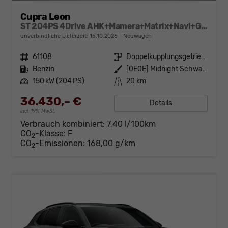
Cupra Leon
ST 204PS 4Drive AHK+Mamera+Matrix+Navi+GV4+Kessy+Parklenk+Alarm
unverbindliche Lieferzeit:
15.10.2026
Neuwagen
Fahrzeugnr.
61108
Getriebe
Doppelkupplungsgetriebe (DSG)
Kraftstoff
Benzin
Außenfarbe
[0E0E] Midnight Schwarz Metallic
Leistung
150 kW (204 PS)
Kilometerstand
20 km
36.430,– €
Details
incl. 19% MwSt.
Verbrauch kombiniert:
7,40 l/100km
CO
-Klasse:
F
2
CO
-Emissionen:
168,00 g/km
2