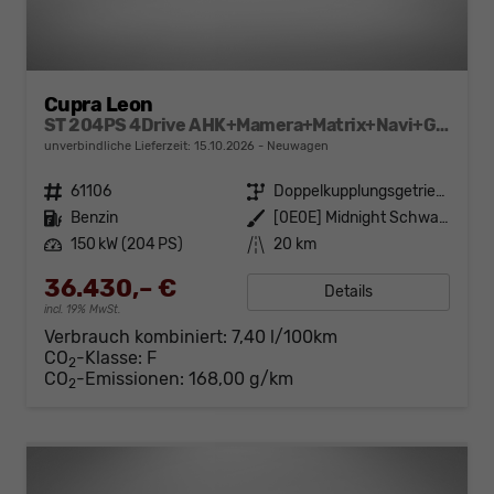
Cupra Leon
ST 204PS 4Drive AHK+Mamera+Matrix+Navi+GV4+Kessy+Parklenk+Alarm
unverbindliche Lieferzeit:
15.10.2026
Neuwagen
Fahrzeugnr.
61106
Getriebe
Doppelkupplungsgetriebe (DSG)
Kraftstoff
Benzin
Außenfarbe
[0E0E] Midnight Schwarz Metallic
Leistung
150 kW (204 PS)
Kilometerstand
20 km
36.430,– €
Details
incl. 19% MwSt.
Verbrauch kombiniert:
7,40 l/100km
CO
-Klasse:
F
2
CO
-Emissionen:
168,00 g/km
2