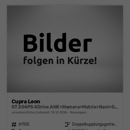
Cupra Leon
ST 204PS 4Drive AHK+Mamera+Matrix+Navi+GV4+Kessy+Parklenk+Alarm
unverbindliche Lieferzeit:
15.10.2026
Neuwagen
Fahrzeugnr.
61105
Getriebe
Doppelkupplungsgetriebe (DSG)