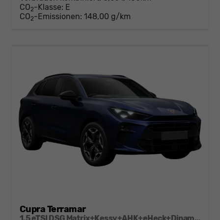
CO
-Klasse:
E
2
CO
-Emissionen:
148,00 g/km
2
Cupra Terramar
1.5 eTSI DSG Matrix+Kessy+AHK+eHeck+Dinamica+CarPlay+eHeck+GV5