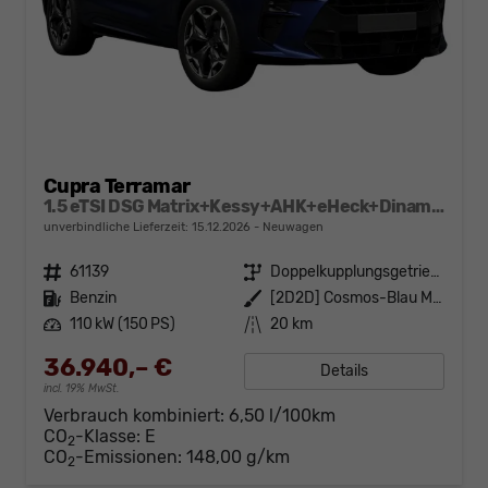
Cupra Terramar
1.5 eTSI DSG Matrix+Kessy+AHK+eHeck+Dinamica+CarPlay+eHeck+GV5
unverbindliche Lieferzeit:
15.12.2026
Neuwagen
Fahrzeugnr.
61139
Getriebe
Doppelkupplungsgetriebe (DSG)
Kraftstoff
Benzin
Außenfarbe
[2D2D] Cosmos-Blau Metallic
Leistung
110 kW (150 PS)
Kilometerstand
20 km
36.940,– €
Details
incl. 19% MwSt.
Verbrauch kombiniert:
6,50 l/100km
CO
-Klasse:
E
2
CO
-Emissionen:
148,00 g/km
2