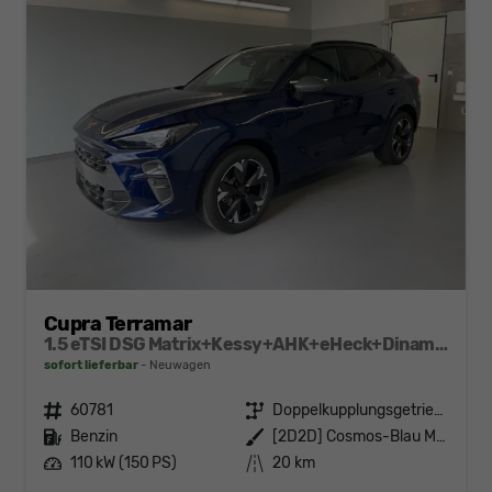
Cupra Terramar
1.5 eTSI DSG Matrix+Kessy+AHK+eHeck+Dinamica+CarPlay+eHeck+GV5
sofort lieferbar
Neuwagen
Fahrzeugnr.
60781
Getriebe
Doppelkupplungsgetriebe (DSG)
Kraftstoff
Benzin
Außenfarbe
[2D2D] Cosmos-Blau Metallic
Leistung
110 kW (150 PS)
Kilometerstand
20 km