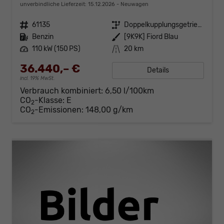
unverbindliche Lieferzeit:
15.12.2026
Neuwagen
Fahrzeugnr.
61135
Getriebe
Doppelkupplungsgetriebe (DSG)
Kraftstoff
Benzin
Außenfarbe
[9K9K] Fiord Blau
Leistung
110 kW (150 PS)
Kilometerstand
20 km
36.440,– €
Details
incl. 19% MwSt.
Verbrauch kombiniert:
6,50 l/100km
CO
-Klasse:
E
2
CO
-Emissionen:
148,00 g/km
2