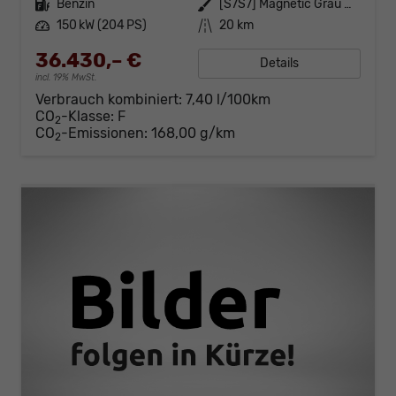
Kraftstoff
Benzin
Außenfarbe
[S7S7] Magnetic Grau Metallic
Leistung
150 kW (204 PS)
Kilometerstand
20 km
36.430,– €
Details
incl. 19% MwSt.
Verbrauch kombiniert:
7,40 l/100km
CO
-Klasse:
F
2
CO
-Emissionen:
168,00 g/km
2