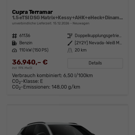
Cupra Terramar
1.5 eTSI DSG Matrix+Kessy+AHK+eHeck+Dinamica+CarPlay+eHeck+GV5
unverbindliche Lieferzeit:
15.12.2026
Neuwagen
Fahrzeugnr.
61136
Getriebe
Doppelkupplungsgetriebe (DSG)
Kraftstoff
Benzin
Außenfarbe
[2Y2Y] Nevada-Weiß Metallic
Leistung
110 kW (150 PS)
Kilometerstand
20 km
36.940,– €
Details
incl. 19% MwSt.
Verbrauch kombiniert:
6,50 l/100km
CO
-Klasse:
E
2
CO
-Emissionen:
148,00 g/km
2