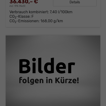
36.430,– €
Details
incl. 19% MwSt.
Verbrauch kombiniert:
7,40 l/100km
CO
-Klasse:
F
2
CO
-Emissionen:
168,00 g/km
2