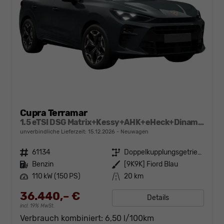
Cupra Terramar
1.5 eTSI DSG Matrix+Kessy+AHK+eHeck+Dinamica+CarPlay+eHeck+GV5
unverbindliche Lieferzeit:
15.12.2026
Neuwagen
Fahrzeugnr.
61134
Getriebe
Doppelkupplungsgetriebe (DSG)
Kraftstoff
Benzin
Außenfarbe
[9K9K] Fiord Blau
Leistung
110 kW (150 PS)
Kilometerstand
20 km
36.440,– €
Details
incl. 19% MwSt.
Verbrauch kombiniert:
6,50 l/100km