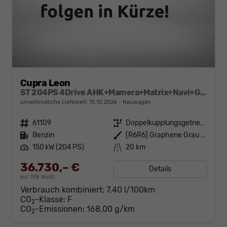
Cupra Leon
ST 204PS 4Drive AHK+Mamera+Matrix+Navi+GV4+Kessy+Parklenk+Alarm
unverbindliche Lieferzeit:
15.10.2026
Neuwagen
Fahrzeugnr.
61109
Getriebe
Doppelkupplungsgetriebe (DSG)
Kraftstoff
Benzin
Außenfarbe
[R6R6] Graphene Grau Metallic
Leistung
150 kW (204 PS)
Kilometerstand
20 km
36.730,– €
Details
incl. 19% MwSt.
Verbrauch kombiniert:
7,40 l/100km
CO
-Klasse:
F
2
CO
-Emissionen:
168,00 g/km
2