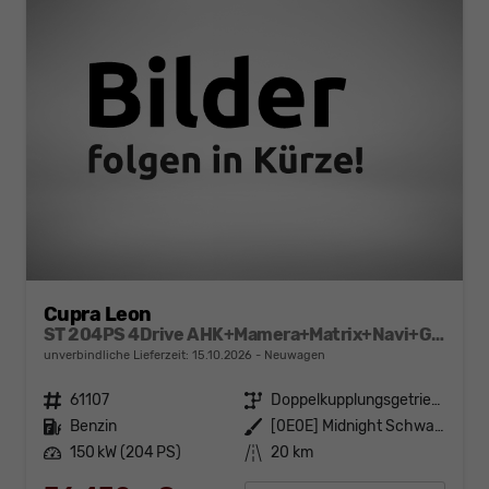
Cupra Leon
ST 204PS 4Drive AHK+Mamera+Matrix+Navi+GV4+Kessy+Parklenk+Alarm
unverbindliche Lieferzeit:
15.10.2026
Neuwagen
Fahrzeugnr.
61107
Getriebe
Doppelkupplungsgetriebe (DSG)
Kraftstoff
Benzin
Außenfarbe
[0E0E] Midnight Schwarz Metallic
Leistung
150 kW (204 PS)
Kilometerstand
20 km