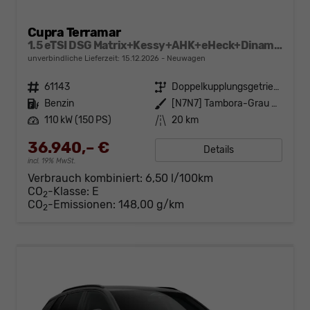
Cupra Terramar
1.5 eTSI DSG Matrix+Kessy+AHK+eHeck+Dinamica+CarPlay+eHeck+GV5
unverbindliche Lieferzeit:
15.12.2026
Neuwagen
Fahrzeugnr.
61143
Getriebe
Doppelkupplungsgetriebe (DSG)
Kraftstoff
Benzin
Außenfarbe
[N7N7] Tambora-Grau Metallic
Leistung
110 kW (150 PS)
Kilometerstand
20 km
36.940,– €
Details
incl. 19% MwSt.
Verbrauch kombiniert:
6,50 l/100km
CO
-Klasse:
E
2
CO
-Emissionen:
148,00 g/km
2