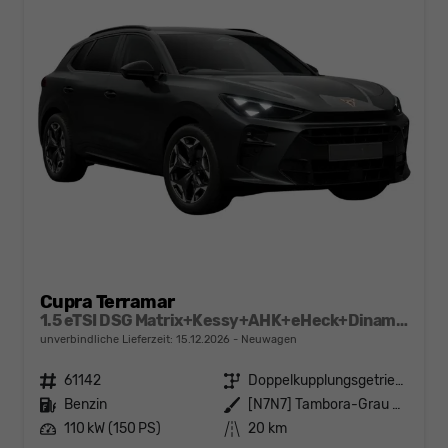
Cupra Terramar
1.5 eTSI DSG Matrix+Kessy+AHK+eHeck+Dinamica+CarPlay+eHeck+GV5
unverbindliche Lieferzeit:
15.12.2026
Neuwagen
Fahrzeugnr.
61142
Getriebe
Doppelkupplungsgetriebe (DSG)
Kraftstoff
Benzin
Außenfarbe
[N7N7] Tambora-Grau Metallic
Leistung
110 kW (150 PS)
Kilometerstand
20 km