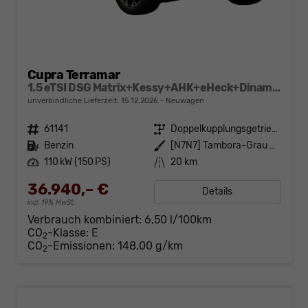
Cupra Terramar
1.5 eTSI DSG Matrix+Kessy+AHK+eHeck+Dinamica+CarPlay+eHeck+GV5
unverbindliche Lieferzeit:
15.12.2026
Neuwagen
Fahrzeugnr.
61141
Getriebe
Doppelkupplungsgetriebe (DSG)
Kraftstoff
Benzin
Außenfarbe
[N7N7] Tambora-Grau Metallic
Leistung
110 kW (150 PS)
Kilometerstand
20 km
36.940,– €
Details
incl. 19% MwSt.
Verbrauch kombiniert:
6,50 l/100km
CO
-Klasse:
E
2
CO
-Emissionen:
148,00 g/km
2