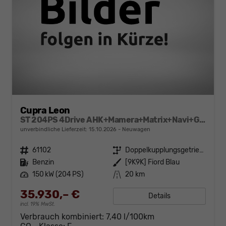
Cupra Leon
ST 204PS 4Drive AHK+Mamera+Matrix+Navi+GV4+Kessy+Parklenk+Alarm
unverbindliche Lieferzeit:
15.10.2026
Neuwagen
Fahrzeugnr.
61102
Getriebe
Doppelkupplungsgetriebe (DSG)
Kraftstoff
Benzin
Außenfarbe
[9K9K] Fiord Blau
Leistung
150 kW (204 PS)
Kilometerstand
20 km
35.930,– €
Details
incl. 19% MwSt.
Verbrauch kombiniert:
7,40 l/100km