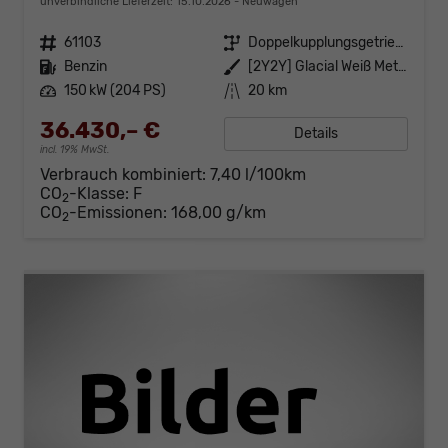
unverbindliche Lieferzeit:
15.10.2026
Neuwagen
Fahrzeugnr.
61103
Getriebe
Doppelkupplungsgetriebe (DSG)
Kraftstoff
Benzin
Außenfarbe
[2Y2Y] Glacial Weiß Metallic
Leistung
150 kW (204 PS)
Kilometerstand
20 km
36.430,– €
Details
incl. 19% MwSt.
Verbrauch kombiniert:
7,40 l/100km
CO
-Klasse:
F
2
CO
-Emissionen:
168,00 g/km
2