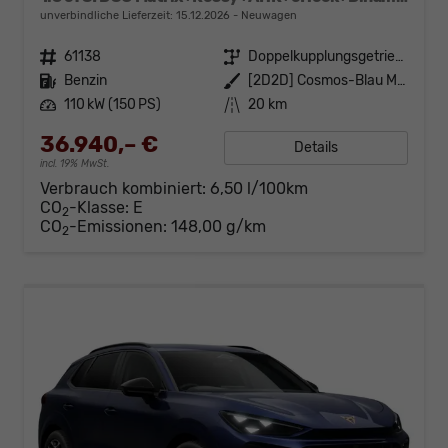
unverbindliche Lieferzeit:
15.12.2026
Neuwagen
Fahrzeugnr.
61138
Getriebe
Doppelkupplungsgetriebe (DSG)
Kraftstoff
Benzin
Außenfarbe
[2D2D] Cosmos-Blau Metallic
Leistung
110 kW (150 PS)
Kilometerstand
20 km
36.940,– €
Details
incl. 19% MwSt.
Verbrauch kombiniert:
6,50 l/100km
CO
-Klasse:
E
2
CO
-Emissionen:
148,00 g/km
2