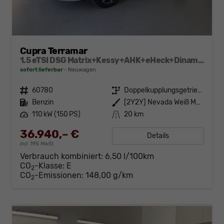
Cupra Terramar
1.5 eTSI DSG Matrix+Kessy+AHK+eHeck+Dinamica+CarPlay+eHeck+GV5
sofort lieferbar
Neuwagen
Fahrzeugnr.
60780
Getriebe
Doppelkupplungsgetriebe (DSG)
Kraftstoff
Benzin
Außenfarbe
[2Y2Y] Nevada Weiß Metallic
Leistung
110 kW (150 PS)
Kilometerstand
20 km
36.940,– €
Details
incl. 19% MwSt.
Verbrauch kombiniert:
6,50 l/100km
CO
-Klasse:
E
2
CO
-Emissionen:
148,00 g/km
2