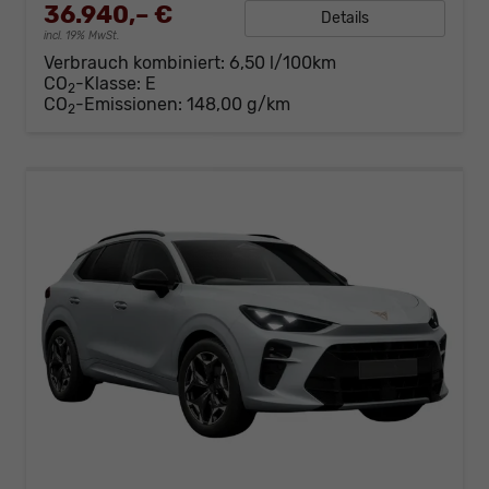
36.940,– €
Details
incl. 19% MwSt.
Verbrauch kombiniert:
6,50 l/100km
CO
-Klasse:
E
2
CO
-Emissionen:
148,00 g/km
2