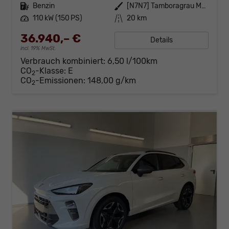
Kraftstoff
Benzin
Außenfarbe
[N7N7] Tamboragrau Metallic
Leistung
110 kW (150 PS)
Kilometerstand
20 km
36.940,– €
Details
incl. 19% MwSt.
Verbrauch kombiniert:
6,50 l/100km
CO
-Klasse:
E
2
CO
-Emissionen:
148,00 g/km
2