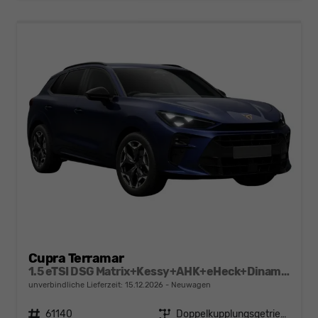
Cupra Terramar
1.5 eTSI DSG Matrix+Kessy+AHK+eHeck+Dinamica+CarPlay+eHeck+GV5
unverbindliche Lieferzeit:
15.12.2026
Neuwagen
Fahrzeugnr.
61140
Getriebe
Doppelkupplungsgetriebe (DSG)