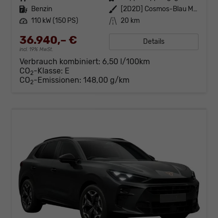
Kraftstoff
Benzin
Außenfarbe
[2D2D] Cosmos-Blau Metallic
Leistung
110 kW (150 PS)
Kilometerstand
20 km
36.940,– €
Details
incl. 19% MwSt.
Verbrauch kombiniert:
6,50 l/100km
CO
-Klasse:
E
2
CO
-Emissionen:
148,00 g/km
2