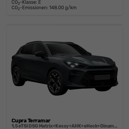
CO
-Klasse:
E
2
CO
-Emissionen:
148,00 g/km
2
Cupra Terramar
1.5 eTSI DSG Matrix+Kessy+AHK+eHeck+Dinamica+CarPlay+eHeck+GV5