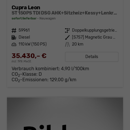
Cupra Leon
ST 150PS TDI DSG AHK+Sitzheiz+Kessy+Lenkradheiz+eHeck+Kamera+Alu18
sofort lieferbar
Neuwagen
Fahrzeugnr.
59961
Getriebe
Doppelkupplungsgetriebe (DSG)
Kraftstoff
Diesel
Außenfarbe
[S7S7] Magnetic Grau Metallic
Leistung
110 kW (150 PS)
Kilometerstand
20 km
35.430,– €
Details
incl. 19% MwSt.
Verbrauch kombiniert:
4,90 l/100km
CO
-Klasse:
D
2
CO
-Emissionen:
129,00 g/km
2