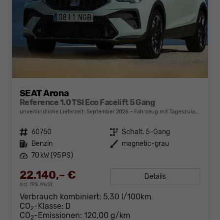
SEAT Arona
Reference 1.0 TSI Eco Facelift 5 Gang
unverbindliche Lieferzeit: September 2026
Fahrzeug mit Tageszulassung
Fahrzeugnr.
60750
Getriebe
Schalt. 5-Gang
Kraftstoff
Benzin
Außenfarbe
magnetic-grau
Leistung
70 kW (95 PS)
22.140,– €
Details
incl. 19% MwSt.
Verbrauch kombiniert:
5,30 l/100km
CO
-Klasse:
D
2
CO
-Emissionen:
120,00 g/km
2