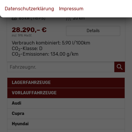
Fahrzeugnr.
60447
Getriebe
Doppelkupplungsgetriebe (DSG)
Datenschutzerklärung
Impressum
Kraftstoff
Benzin
Außenfarbe
[S7S7] Magnetic Grau Metallic
Leistung
85 kW (116 PS)
Kilometerstand
20 km
28.290,– €
Details
incl. 19% MwSt.
Verbrauch kombiniert:
5,90 l/100km
CO
-Klasse:
D
2
CO
-Emissionen:
134,00 g/km
2
Fahrzeugnr.
LAGERFAHRZEUGE
VORLAUFFAHRZEUGE
Audi
Cupra
Hyundai