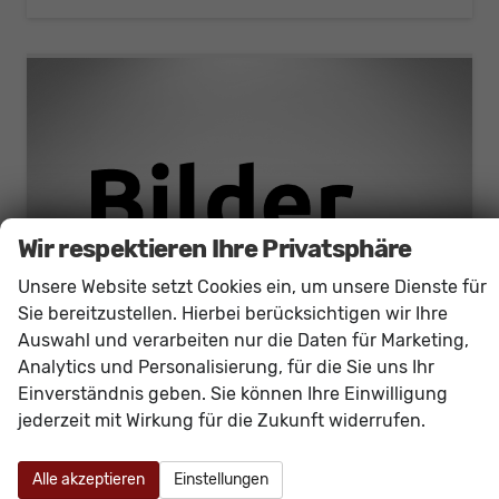
Wir respektieren Ihre Privatsphäre
Unsere Website setzt Cookies ein, um unsere Dienste für
Sie bereitzustellen. Hierbei berücksichtigen wir Ihre
Auswahl und verarbeiten nur die Daten für Marketing,
Analytics und Personalisierung, für die Sie uns Ihr
Einverständnis geben. Sie können Ihre Einwilligung
jederzeit mit Wirkung für die Zukunft widerrufen.
SEAT Arona
FR 115PS DSG Sound+Navi+AHK+Kessy+Alarm+GV5+Sitzheizung+Voll LED
unverbindliche Lieferzeit:
15.08.2026
Neuwagen
Alle akzeptieren
Einstellungen