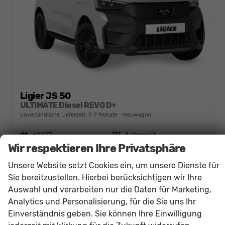
Ligier JS 50
ULTIMATE Diesel REVO D+
unverbindliche Lieferzeit: 5-7 Monate
Neuwagen
Fahrzeugnr.
60877
Getriebe
Automatik
Wir respektieren Ihre Privatsphäre
Kraftstoff
Diesel
Leistung
6 kW (8 PS)
Unsere Website setzt Cookies ein, um unsere Dienste für
21.530,– €
Details
Sie bereitzustellen. Hierbei berücksichtigen wir Ihre
incl. 19% MwSt.
Auswahl und verarbeiten nur die Daten für Marketing,
Verbrauch kombiniert:
3,00 l/100km
CO
-Klasse:
B
Analytics und Personalisierung, für die Sie uns Ihr
2
CO
-Emissionen:
93,00 g/km
2
Einverständnis geben. Sie können Ihre Einwilligung