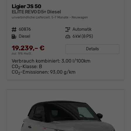
Ligier JS 50
ELITE REVO D5+ Diesel
unverbindliche Lieferzeit: 5-7 Monate
Neuwagen
Fahrzeugnr.
60876
Getriebe
Automatik
Kraftstoff
Diesel
Leistung
6 kW (8 PS)
19.239,– €
Details
incl. 19% MwSt.
Verbrauch kombiniert:
3,00 l/100km
CO
-Klasse:
B
2
CO
-Emissionen:
93,00 g/km
2