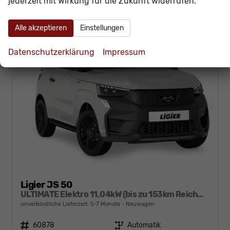
jederzeit mit Wirkung für die Zukunft widerrufen.
Alle akzeptieren
Einstellungen
Datenschutzerklärung
Impressum
Ligier JS 50
ULTIMATE Elektro 11,04kW (bis zu 153km Reichweite)
unverbindliche Lieferzeit: 5-7 Monate
Neuwagen
Fahrzeugnr.
60878
Getriebe
Automatik