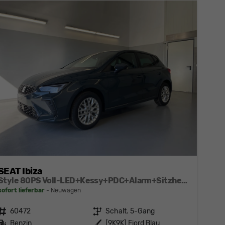
SEAT Ibiza
Style 80PS Voll-LED+Kessy+PDC+Alarm+Sitzheizung+Kamera+App-Connect
sofort lieferbar
Neuwagen
Fahrzeugnr.
60472
Getriebe
Schalt. 5-Gang
Kraftstoff
Benzin
Außenfarbe
[9K9K] Fiord Blau