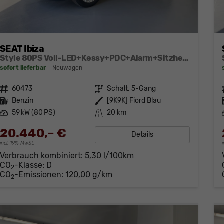
SEAT Ibiza
Style 80PS Voll-LED+Kessy+PDC+Alarm+Sitzheizung+Kamera+App-Connect
sofort lieferbar
Neuwagen
Fahrzeugnr.
60473
Getriebe
Schalt. 5-Gang
Kraftstoff
Benzin
Außenfarbe
[9K9K] Fiord Blau
Leistung
59 kW (80 PS)
Kilometerstand
20 km
20.440,– €
Details
incl. 19% MwSt.
Verbrauch kombiniert:
5,30 l/100km
CO
-Klasse:
D
2
CO
-Emissionen:
120,00 g/km
2