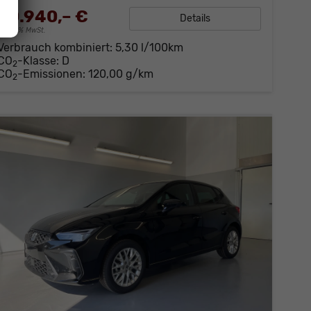
20.940,– €
Details
incl. 19% MwSt.
Verbrauch kombiniert:
5,30 l/100km
CO
-Klasse:
D
2
CO
-Emissionen:
120,00 g/km
2