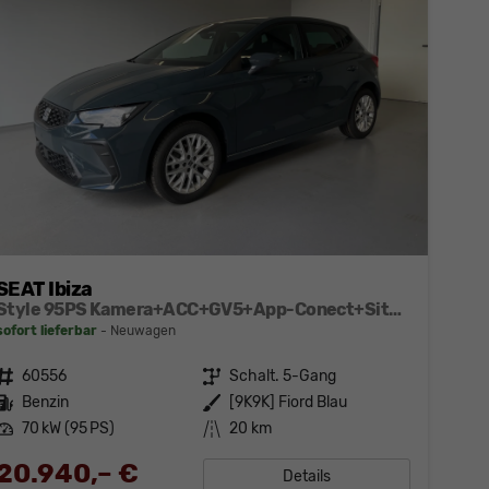
SEAT Ibiza
Style 95PS Kamera+ACC+GV5+App-Conect+Sitzheizung+ParkPilot hinten
sofort lieferbar
Neuwagen
Fahrzeugnr.
60556
Getriebe
Schalt. 5-Gang
Kraftstoff
Benzin
Außenfarbe
[9K9K] Fiord Blau
Leistung
70 kW (95 PS)
Kilometerstand
20 km
20.940,– €
Details