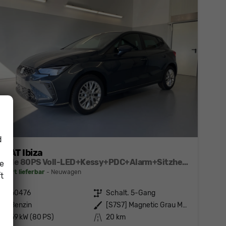
d
SEAT Ibiza
Style 80PS Voll-LED+Kessy+PDC+Alarm+Sitzheizung+Kamera+App-Connect
ie
sofort lieferbar
Neuwagen
t
Fahrzeugnr.
60476
Getriebe
Schalt. 5-Gang
Kraftstoff
Benzin
Außenfarbe
[S7S7] Magnetic Grau Metallic
Leistung
59 kW (80 PS)
Kilometerstand
20 km