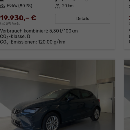
Leistung
59 kW (80 PS)
Kilometerstand
20 km
19.930,– €
Details
incl. 19% MwSt.
Verbrauch kombiniert:
5,30 l/100km
CO
-Klasse:
D
2
CO
-Emissionen:
120,00 g/km
2