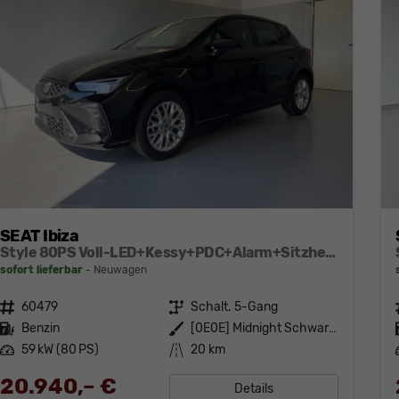
SEAT Ibiza
Style 80PS Voll-LED+Kessy+PDC+Alarm+Sitzheizung+Kamera+App-Connect
sofort lieferbar
Neuwagen
Fahrzeugnr.
60479
Getriebe
Schalt. 5-Gang
Kraftstoff
Benzin
Außenfarbe
[0E0E] Midnight Schwarz Metallic
Leistung
59 kW (80 PS)
Kilometerstand
20 km
20.940,– €
Details