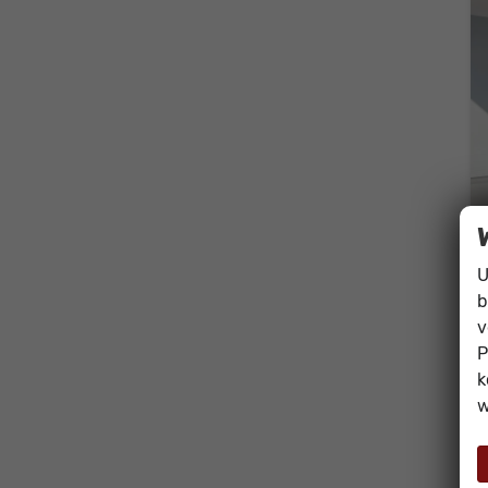
U
b
v
P
k
w