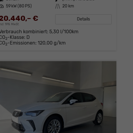
Leistung
59 kW (80 PS)
Kilometerstand
20 km
20.440,– €
Details
incl. 19% MwSt.
Verbrauch kombiniert:
5,30 l/100km
CO
-Klasse:
D
2
CO
-Emissionen:
120,00 g/km
2