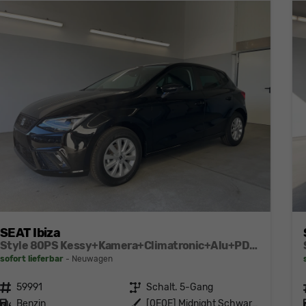
SEAT Ibiza
Style 80PS Kessy+Kamera+Climatronic+Alu+PDCvohi+Sitzheiz+App-Connect+DAB
sofort lieferbar
Neuwagen
Fahrzeugnr.
59991
Getriebe
Schalt. 5-Gang
Kraftstoff
Benzin
Außenfarbe
[0E0E] Midnight Schwarz Metallic