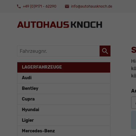
+49 (0)9171 - 62290
info@autohausknoch.de
S
Fahrzeugnr.
Hi
LAGERFAHRZEUGE
kö
kö
Audi
Bentley
A
Cupra
Hyundai
Ligier
Mercedes-Benz