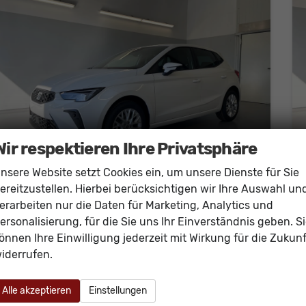
Wir respektieren Ihre Privatsphäre
nsere Website setzt Cookies ein, um unsere Dienste für Sie
ereitzustellen. Hierbei berücksichtigen wir Ihre Auswahl un
erarbeiten nur die Daten für Marketing, Analytics und
SEAT Ibiza
Style 80PS Voll-LED+Kessy+PDC+Alarm+Sitzheizung+Kamera+App-Connect
ersonalisierung, für die Sie uns Ihr Einverständnis geben. S
sofort lieferbar
Neuwagen
önnen Ihre Einwilligung jederzeit mit Wirkung für die Zukunf
iderrufen.
Fahrzeugnr.
60475
Getriebe
Schalt. 5-Gang
Kraftstoff
Benzin
Außenfarbe
[B4B4] Weiß
Alle akzeptieren
Einstellungen
Leistung
59 kW (80 PS)
Kilometerstand
20 km