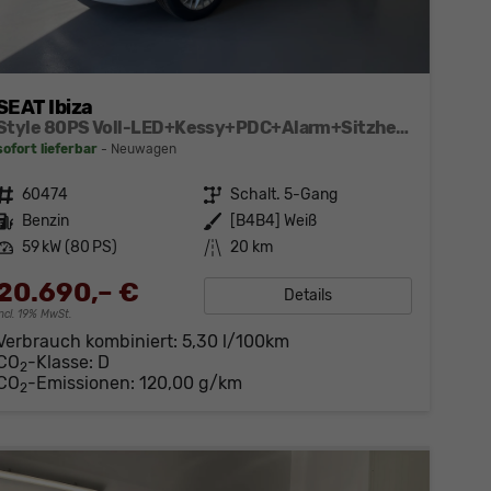
SEAT Ibiza
Style 80PS Voll-LED+Kessy+PDC+Alarm+Sitzheizung+Kamera+App-Connect
sofort lieferbar
Neuwagen
Fahrzeugnr.
60474
Getriebe
Schalt. 5-Gang
Kraftstoff
Benzin
Außenfarbe
[B4B4] Weiß
Leistung
59 kW (80 PS)
Kilometerstand
20 km
20.690,– €
Details
incl. 19% MwSt.
Verbrauch kombiniert:
5,30 l/100km
CO
-Klasse:
D
2
CO
-Emissionen:
120,00 g/km
2