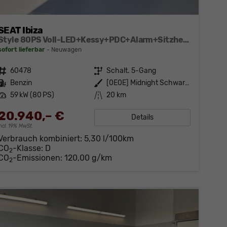
SEAT Ibiza
Style 80PS Voll-LED+Kessy+PDC+Alarm+Sitzheizung+Kamera+App-Connect
sofort lieferbar
Neuwagen
Fahrzeugnr.
60478
Getriebe
Schalt. 5-Gang
Kraftstoff
Benzin
Außenfarbe
[0E0E] Midnight Schwarz Metallic
Leistung
59 kW (80 PS)
Kilometerstand
20 km
20.940,– €
Details
incl. 19% MwSt.
Verbrauch kombiniert:
5,30 l/100km
CO
-Klasse:
D
2
CO
-Emissionen:
120,00 g/km
2