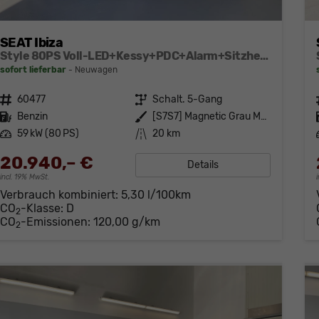
SEAT Ibiza
Style 80PS Voll-LED+Kessy+PDC+Alarm+Sitzheizung+Kamera+App-Connect
sofort lieferbar
Neuwagen
Fahrzeugnr.
60477
Getriebe
Schalt. 5-Gang
Kraftstoff
Benzin
Außenfarbe
[S7S7] Magnetic Grau Metallic
Leistung
59 kW (80 PS)
Kilometerstand
20 km
20.940,– €
Details
incl. 19% MwSt.
Verbrauch kombiniert:
5,30 l/100km
CO
-Klasse:
D
2
CO
-Emissionen:
120,00 g/km
2