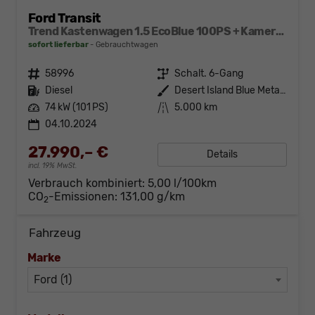
Ford Transit
Trend Kastenwagen 1.5 EcoBlue 100PS + Kamera+Winterpaket
sofort lieferbar
Gebrauchtwagen
Fahrzeugnr.
58996
Getriebe
Schalt. 6-Gang
Kraftstoff
Diesel
Außenfarbe
Desert Island Blue Metallic
Leistung
74 kW (101 PS)
Kilometerstand
5.000 km
04.10.2024
27.990,– €
Details
incl. 19% MwSt.
Verbrauch kombiniert:
5,00 l/100km
CO
-Emissionen:
131,00 g/km
2
Fahrzeug
Marke
Ford (1)