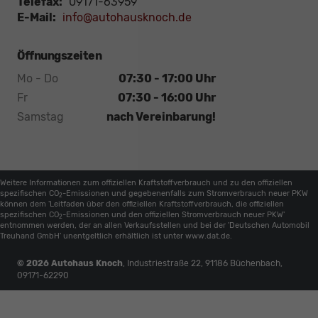
Telefax:
09171-63959
E-Mail:
info@autohausknoch.de
Öffnungszeiten
Mo - Do
07:30 - 17:00 Uhr
Fr
07:30 - 16:00 Uhr
Samstag
nach Vereinbarung!
Weitere Informationen zum offiziellen Kraftstoffverbrauch und zu den offiziellen
spezifischen CO
-Emissionen und gegebenenfalls zum Stromverbrauch neuer PKW
2
können dem 'Leitfaden über den offiziellen Kraftstoffverbrauch, die offiziellen
spezifischen CO
-Emissionen und den offiziellen Stromverbrauch neuer PKW'
2
entnommen werden, der an allen Verkaufsstellen und bei der 'Deutschen Automobil
Treuhand GmbH' unentgeltlich erhältlich ist unter www.dat.de.
© 2026
Autohaus Knoch
,
Industriestraße 22
,
91186
Büchenbach,
09171-62290