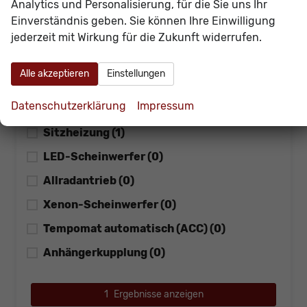
Analytics und Personalisierung, für die Sie uns Ihr
Einparkhilfe
Einverständnis geben. Sie können Ihre Einwilligung
alles ausgewählt
jederzeit mit Wirkung für die Zukunft widerrufen.
Navigationssystem
(1)
Alle akzeptieren
Einstellungen
Bluetooth
(1)
Datenschutzerklärung
Impressum
Schiebedach
(0)
Sitzheizung
(1)
LED-Scheinwerfer
(0)
Allradantrieb
(0)
Xenon-Scheinwerfer
(0)
Tempomat automatisch (ACC)
(0)
Anhängerkupplung
(0)
1
Ergebnisse anzeigen