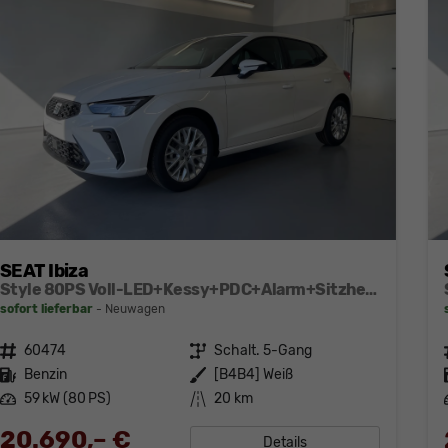
SEAT Ibiza
Style 80PS Voll-LED+Kessy+PDC+Alarm+Sitzheizung+Kamera+App-Connect
sofort lieferbar
Neuwagen
Fahrzeugnr.
60474
Getriebe
Schalt. 5-Gang
Kraftstoff
Benzin
Außenfarbe
[B4B4] Weiß
Leistung
59 kW (80 PS)
Kilometerstand
20 km
20.690,– €
Details