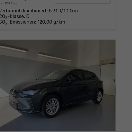
incl. 19% MwSt.
Verbrauch kombiniert:
5,30 l/100km
CO
-Klasse:
D
2
CO
-Emissionen:
120,00 g/km
2