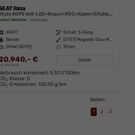
SEAT Ibiza
Style 80PS Voll-LED+Kessy+PDC+Alarm+Sitzheizung+Kamera+App-Connect
sofort lieferbar
Neuwagen
Fahrzeugnr.
60477
Getriebe
Schalt. 5-Gang
Kraftstoff
Benzin
Außenfarbe
[S7S7] Magnetic Grau Metallic
Leistung
59 kW (80 PS)
Kilometerstand
20 km
20.940,– €
Details
incl. 19% MwSt.
Verbrauch kombiniert:
5,30 l/100km
CO
-Klasse:
D
2
CO
-Emissionen:
120,00 g/km
2
Seiten:
1
2
3