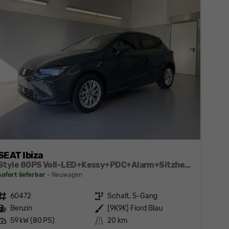
SEAT Ibiza
Style 80PS Voll-LED+Kessy+PDC+Alarm+Sitzheizung+Kamera+App-Connect
sofort lieferbar
Neuwagen
Fahrzeugnr.
60472
Getriebe
Schalt. 5-Gang
Kraftstoff
Benzin
Außenfarbe
[9K9K] Fiord Blau
Leistung
59 kW (80 PS)
Kilometerstand
20 km