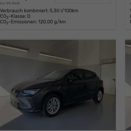
incl. 19% MwSt.
Verbrauch kombiniert:
5,30 l/100km
CO
-Klasse:
D
2
CO
-Emissionen:
120,00 g/km
2