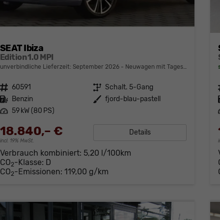
SEAT Ibiza
Edition 1.0 MPI
unverbindliche Lieferzeit: September 2026
Neuwagen mit Tageszulassung
Fahrzeugnr.
60591
Getriebe
Schalt. 5-Gang
Kraftstoff
Benzin
Außenfarbe
fjord-blau-pastell
Leistung
59 kW (80 PS)
18.840,– €
Details
incl. 19% MwSt.
Verbrauch kombiniert:
5,20 l/100km
CO
-Klasse:
D
2
CO
-Emissionen:
119,00 g/km
2