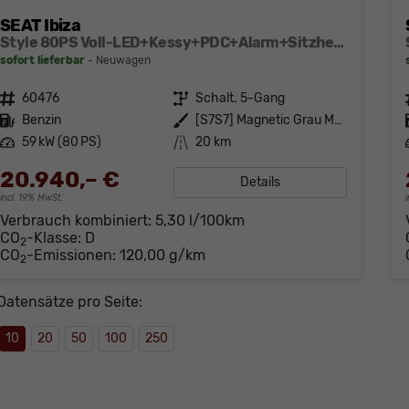
SEAT Ibiza
Style 80PS Voll-LED+Kessy+PDC+Alarm+Sitzheizung+Kamera+App-Connect
sofort lieferbar
Neuwagen
Fahrzeugnr.
60476
Getriebe
Schalt. 5-Gang
Kraftstoff
Benzin
Außenfarbe
[S7S7] Magnetic Grau Metallic
Leistung
59 kW (80 PS)
Kilometerstand
20 km
20.940,– €
Details
incl. 19% MwSt.
Verbrauch kombiniert:
5,30 l/100km
CO
-Klasse:
D
2
CO
-Emissionen:
120,00 g/km
2
Datensätze pro Seite:
10
20
50
100
250