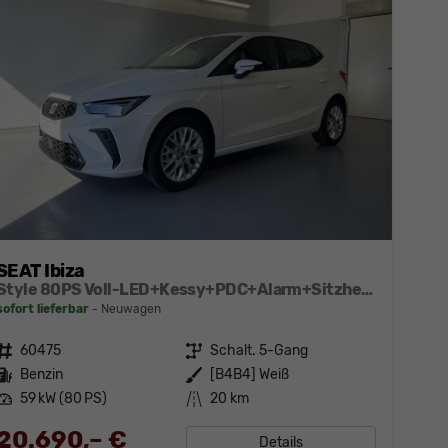
SEAT Ibiza
Style 80PS Voll-LED+Kessy+PDC+Alarm+Sitzheizung+Kamera+App-Connect
sofort lieferbar
Neuwagen
Fahrzeugnr.
60475
Getriebe
Schalt. 5-Gang
Kraftstoff
Benzin
Außenfarbe
[B4B4] Weiß
Leistung
59 kW (80 PS)
Kilometerstand
20 km
20.690,– €
Details