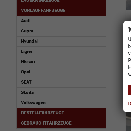
LAGERFAHRZEUGE
VORLAUFFAHRZEUGE
Audi
Cupra
U
Hyundai
b
Ligier
v
P
Nissan
k
Opel
w
SEAT
Skoda
Volkswagen
D
BESTELLFAHRZEUGE
GEBRAUCHTFAHRZEUGE