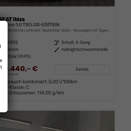
SEAT Ibiza
Edition 1.0 TSI LUX-EDITION
unverbindliche Lieferzeit: September 2026
Neuwagen mit Tageszulassung
Fahrzeugnr.
60592
Getriebe
Schalt. 5-Gang
d
Kraftstoff
Benzin
Außenfarbe
midnightschwarzmetallic
Leistung
70 kW (95 PS)
ie
t
20.440,– €
Details
incl. 19% MwSt.
Verbrauch kombiniert:
5,00 l/100km
CO
-Klasse:
C
2
CO
-Emissionen:
114,00 g/km
2