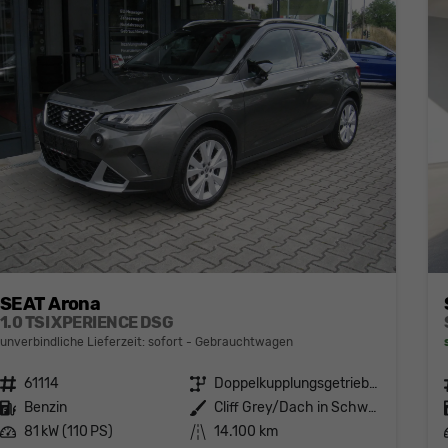
SEAT Arona
1.0 TSI XPERIENCE DSG
unverbindliche Lieferzeit: sofort
Gebrauchtwagen
Fahrzeugnr.
61114
Getriebe
Doppelkupplungsgetriebe (DSG)
Kraftstoff
Benzin
Außenfarbe
Cliff Grey/Dach in Schwarz
Leistung
81 kW (110 PS)
Kilometerstand
14.100 km