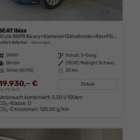
SEAT Ibiza
Style 80PS Kessy+Kamera+Climatronic+Alu+PDCvohi+Sitzheiz+App-Connect+DAB
sofort lieferbar
Neuwagen
Fahrzeugnr.
59991
Getriebe
Schalt. 5-Gang
Kraftstoff
Benzin
Außenfarbe
[0E0E] Midnight Schwarz Metallic
Leistung
59 kW (80 PS)
Kilometerstand
20 km
19.930,– €
Details
incl. 19% MwSt.
Verbrauch kombiniert:
5,30 l/100km
CO
-Klasse:
D
2
CO
-Emissionen:
120,00 g/km
2