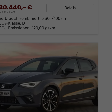
20.440,– €
Details
incl. 19% MwSt.
Verbrauch kombiniert:
5,30 l/100km
CO
-Klasse:
D
2
CO
-Emissionen:
120,00 g/km
2