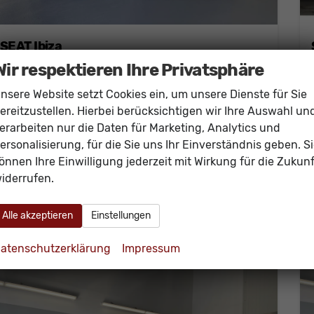
SEAT Ibiza
Style 80PS Voll-LED+Kessy+PDC+Alarm+Sitzheizung+Kamera+App-Connect
Wir respektieren Ihre Privatsphäre
sofort lieferbar
Neuwagen
nsere Website setzt Cookies ein, um unsere Dienste für Sie
Fahrzeugnr.
60473
Getriebe
Schalt. 5-Gang
ereitzustellen. Hierbei berücksichtigen wir Ihre Auswahl un
Kraftstoff
Benzin
Außenfarbe
[9K9K] Fiord Blau
erarbeiten nur die Daten für Marketing, Analytics und
Leistung
59 kW (80 PS)
Kilometerstand
20 km
ersonalisierung, für die Sie uns Ihr Einverständnis geben. S
önnen Ihre Einwilligung jederzeit mit Wirkung für die Zukunf
20.440,– €
Details
iderrufen.
incl. 19% MwSt.
Verbrauch kombiniert:
5,30 l/100km
CO
-Klasse:
D
2
Alle akzeptieren
Einstellungen
CO
-Emissionen:
120,00 g/km
2
atenschutzerklärung
Impressum