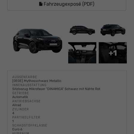
Fahrzeugexposé (PDF)
+1
AUSSENFARBE
[0E0E] Mythosschwarz Metallic
INNENAUSSTATTUNG
Sitzbezug Mikrofaser "DINAMICA" Schwarz mit Nähte Rot
GETRIEBE
Automatik
ANTRIEBSACHSE
Allrad
ZYLINDER
4
PARTIKELFILTER
1
SCHADSTOFFKLASSE
Euro 6
HUBRAUM