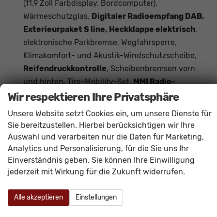
(11,9 Zoll Farbdisplay, Bordcomputer),
Wärmeschutzglas,
Digitaler Radioempfang DAB,
Exterieurpaket S line, Heckklappe elektrisch
,
elektronische Parkbremse, Wegfahrsperre,
Klimakomfort- und Akustik-Windschutzscheibe,
Reifendruckkontrolle
, Scheibenbremsen vorn
und hinten, Tire-Mobility-Set,
MMI Radio-
Navigationssystem
(Touchscreen),
Wir respektieren Ihre Privatsphäre
Einstiegsleisten in Aluminium,
Audi connect
Unsere Website setzt Cookies ein, um unsere Dienste für
navigation und Infotainment, App Store und
Sie bereitzustellen. Hierbei berücksichtigen wir Ihre
Audi Smartphone
(wireless App-Connect),
Auswahl und verarbeiten nur die Daten für Marketing,
Kopfstützen,
erweiterter
Analytics und Personalisierung, für die Sie uns Ihr
Einverständnis geben. Sie können Ihre Einwilligung
Fahreraufmerksamkeitsassistent, Front
jederzeit mit Wirkung für die Zukunft widerrufen.
Assist inkl. City-Notbremsfunktion
,
Servolenkung,
Vordersitze höhenverstellbar
,
Alle akzeptieren
Einstellungen
Spurhalteassistent
,
Verkehrszeichenerkenunng
, Isofix Beifahrersitz,