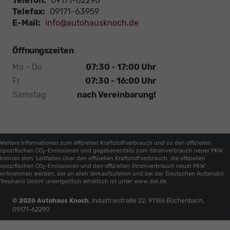
Telefon:
09171-62290
Telefax:
09171-63959
E-Mail:
info@autohausknoch.de
Öffnungszeiten
Mo - Do
07:30 - 17:00 Uhr
Fr
07:30 - 16:00 Uhr
Samstag
nach Vereinbarung!
Weitere Informationen zum offiziellen Kraftstoffverbrauch und zu den offiziellen
spezifischen CO
-Emissionen und gegebenenfalls zum Stromverbrauch neuer PKW
2
können dem 'Leitfaden über den offiziellen Kraftstoffverbrauch, die offiziellen
spezifischen CO
-Emissionen und den offiziellen Stromverbrauch neuer PKW'
2
entnommen werden, der an allen Verkaufsstellen und bei der 'Deutschen Automobil
Treuhand GmbH' unentgeltlich erhältlich ist unter www.dat.de.
© 2026
Autohaus Knoch
,
Industriestraße 22
,
91186
Büchenbach,
09171-62290