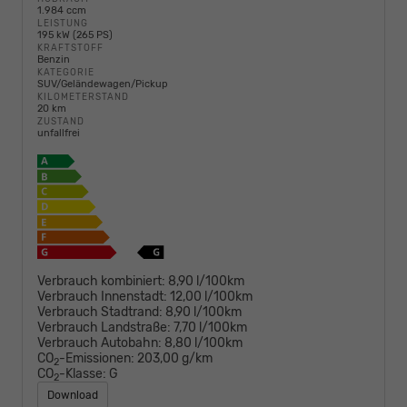
1.984 ccm
LEISTUNG
195 kW (265 PS)
KRAFTSTOFF
Benzin
KATEGORIE
SUV/Geländewagen/Pickup
KILOMETERSTAND
20 km
ZUSTAND
unfallfrei
Verbrauch kombiniert:
8,90 l/100km
Verbrauch Innenstadt:
12,00 l/100km
Verbrauch Stadtrand:
8,90 l/100km
Verbrauch Landstraße:
7,70 l/100km
Verbrauch Autobahn:
8,80 l/100km
CO
-Emissionen:
203,00 g/km
2
CO
-Klasse:
G
2
Download