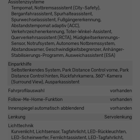
Assistenzsysteme
Tempomat, Notbremsassistent (City-Safety),
Berganfahrassistent, Spurhalteassistent,
Spurwechselassistent, Fußgängererkennung,
Abstandstempomat adaptiv (ACC),
Verkehrzeichenerkennung, Toter-Winkel-Assistent,
Querverkehrsassistent (RCTA), Müdigkeitserkennungs-
Sensor, Notrufsystem, Autonomes Notbremssystem,
Abstandswarner, Geschwindigkeitsbegrenzer, Anhänger-
Stabilisierungs-Programm, Ausweichassistent (ESA)
Einparkhilfe
Selbstlenkendes System, Park Distance Control vorne, Park
Distance Control hinten, Rückfahrkamera, 360°-Kamera
(Surround View), Ausparkassistent
Fahrprofilauswahl
vorhanden
Follow-Me-Home-Funktion
vorhanden
Innenspiegel automatisch abblendend
vorhanden
Lenkung
Servolenkung
Lichttechnik
Kurvenlicht, Lichtsensor, Tagfahrlicht, LED-Rückleuchten,
LED-Scheinwerfer, Fernlichtassistent, LED-Tagfahrlicht,