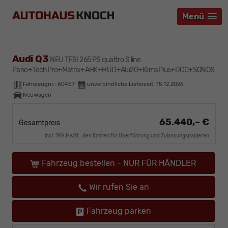
Menü
Menü
Menü
Audi Q3
NEU TFSI 265 PS quattro S line
Pano+TechPro+Matrix+AHK+HUD+Alu20+KlimaPlus+DCC+SONOS
Fahrzeugnr.:
60457
unverbindliche Lieferzeit:
15.12.2026
Neuwagen
65.440,– €
Gesamtpreis
incl. 19% MwSt., den Kosten für Überführung und Zulassungspapieren
Fahrzeug bestellen - NUR FÜR HÄNDLER
Wir rufen Sie an
Fahrzeug parken