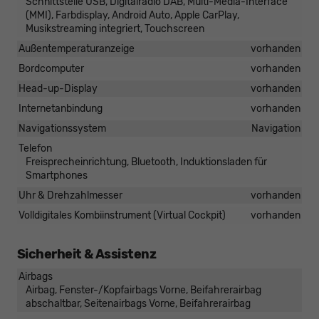
Schnittstelle USB, Digitalradio DAB, Multi-Media-Interface
(MMI), Farbdisplay, Android Auto, Apple CarPlay,
Musikstreaming integriert, Touchscreen
Außentemperaturanzeige
vorhanden
Bordcomputer
vorhanden
Head-up-Display
vorhanden
Internetanbindung
vorhanden
Navigationssystem
Navigation
Telefon
Freisprecheinrichtung, Bluetooth, Induktionsladen für
Smartphones
Uhr & Drehzahlmesser
vorhanden
Volldigitales Kombiinstrument (Virtual Cockpit)
vorhanden
Sicherheit & Assistenz
Airbags
Airbag, Fenster-/Kopfairbags Vorne, Beifahrerairbag
abschaltbar, Seitenairbags Vorne, Beifahrerairbag