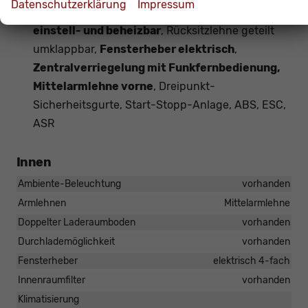
Datenschutzerklärung
Impressum
USB-Schnittstelle, Außenspiegel elektrisch
einstell- und beheizbar
, Rücksitzlehne geteilt
umklappbar,
Fensterheber elektrisch
,
Zentralverriegelung mit Funkfernbedienung,
Mittelarmlehne vorne
, Dreipunkt-
Sicherheitsgurte, Start-Stopp-Anlage, ABS, ESC,
ASR
Innen
Ambiente-Beleuchtung
vorhanden
Armlehnen
Mittelarmlehne
Doppelter Laderaumboden
vorhanden
Durchlademöglichkeit
vorhanden
Fensterheber
elektrisch 4-fach
Innenraumfilter
vorhanden
Klimatisierung