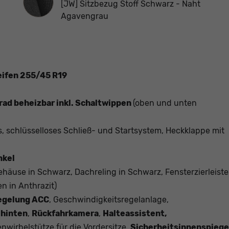
[JW] Sitzbezug Stoff Schwarz - Naht
Agavengrau
Reifen 255/45 R19
rad beheizbar inkl. Schaltwippen
(oben und unten
s, schlüsselloses Schließ- und Startsystem, Heckklappe mit
nkel
häuse in Schwarz, Dachreling in Schwarz, Fensterzierleist
n in Anthrazit)
egelung ACC
, Geschwindigkeitsregelanlage,
 hinten
,
Rückfahrkamera
,
Halteassistent,
nwirbelstütze für die Vordersitze,
Sicherheitsinnenspiege