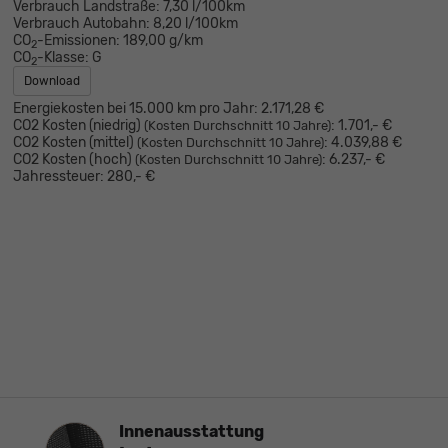
Verbrauch Landstraße:
7,30 l/100km
Verbrauch Autobahn:
8,20 l/100km
CO
-Emissionen:
189,00 g/km
2
CO
-Klasse:
G
2
Download
Energiekosten bei 15.000 km pro Jahr:
2.171,28 €
CO2 Kosten (niedrig)
:
1.701,- €
(Kosten Durchschnitt 10 Jahre)
CO2 Kosten (mittel)
:
4.039,88 €
(Kosten Durchschnitt 10 Jahre)
CO2 Kosten (hoch)
:
6.237,- €
(Kosten Durchschnitt 10 Jahre)
Jahressteuer:
280,- €
Innenausstattung
Innenausstattung