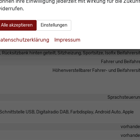
Mittelarmleh
önnen Ihre Einwilligung jederzeit mit Wirkung für die Zukunf
iderrufen.
elektrisch 4-fa
vorhand
Alle akzeptieren
Einstellungen
Klimaautomatik, 3-Zonen-Klimaautomat
vorhand
atenschutzerklärung
Impressum
ultifunktionen, in Sportausführung, mit Lenkradheizung, mit Schaltwipp
, Rücksitzbank hinten geteilt, Sitzheizung, Sportsitze, Isofix Beifahrersi
Fahrer und Beifahr
Höhenverstellbarer Fahrer- und Beifahrersi
Sprachsteueru
hnittstelle USB, Digitalradio DAB, Farbdisplay, Android Auto, Apple
vorhand
vorhand