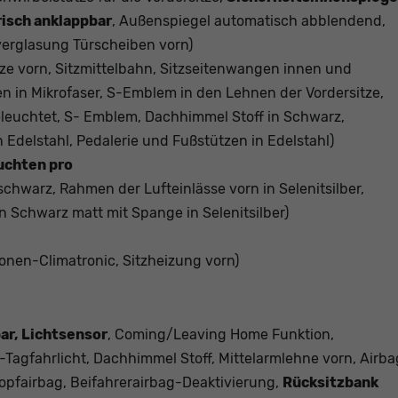
isch anklappbar
, Außenspiegel automatisch abblendend,
verglasung Türscheiben vorn)
tze vorn, Sitzmittelbahn, Sitzseitenwangen innen und
nen in Mikrofaser, S-Emblem in den Lehnen der Vordersitze,
eleuchtet, S- Emblem, Dachhimmel Stoff in Schwarz,
Edelstahl, Pedalerie und Fußstützen in Edelstahl)
uchten pro
schwarz, Rahmen der Lufteinlässe vorn in Selenitsilber,
 in Schwarz matt mit Spange in Selenitsilber)
onen-Climatronic, Sitzheizung vorn)
ar, Lichtsensor
, Coming/Leaving Home Funktion,
-Tagfahrlicht, Dachhimmel Stoff, Mittelarmlehne vorn, Airba
Kopfairbag, Beifahrerairbag-Deaktivierung,
Rücksitzbank