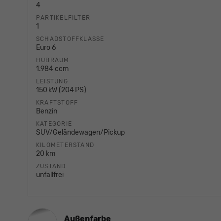
4
PARTIKELFILTER
1
SCHADSTOFFKLASSE
Euro 6
HUBRAUM
1.984 ccm
LEISTUNG
150 kW (204 PS)
KRAFTSTOFF
Benzin
KATEGORIE
SUV/Geländewagen/Pickup
KILOMETERSTAND
20 km
ZUSTAND
unfallfrei
Außenfarbe