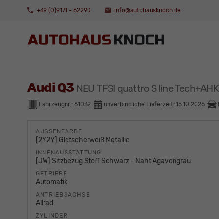
+49 (0)9171 - 62290
info@autohausknoch.de
Audi Q3
NEU TFSI quattro S line Tech+A
Fahrzeugnr.:
61032
unverbindliche Lieferzeit:
15.10.2026
AUSSENFARBE
[2Y2Y] Gletscherweiß Metallic
INNENAUSSTATTUNG
[JW] Sitzbezug Stoff Schwarz - Naht Agavengrau
GETRIEBE
Automatik
ANTRIEBSACHSE
Allrad
ZYLINDER