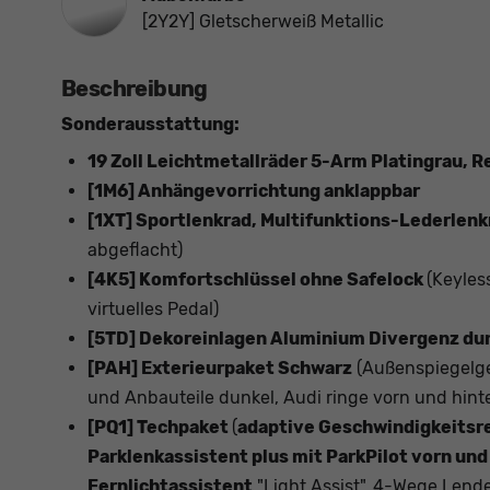
[2Y2Y] Gletscherweiß Metallic
Beschreibung
Sonderausstattung:
19 Zoll Leichtmetallräder 5-Arm Platingrau, 
[1M6] Anhängevorrichtung anklappbar
[1XT] Sportlenkrad, Multifunktions-Lederlenk
abgeflacht)
[4K5] Komfortschlüssel ohne Safelock
(Keyles
virtuelles Pedal)
[5TD] Dekoreinlagen Aluminium Divergenz du
[PAH] Exterieurpaket Schwarz
(Außenspiegelge
und Anbauteile dunkel, Audi ringe vorn und hinte
[PQ1] Techpaket
(
adaptive Geschwindigkeitsr
Parklenkassistent plus mit ParkPilot vorn und
Fernlichtassistent
"Light Assist", 4-Wege Lende