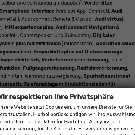
0 teilbar und vollständig umklappbar),
Vordersitze
d Smartphone-Interface
(wireless App-Connect),
Audi
em eCall), Audi connect Remote & Control,
Audi virtual
r),
MMI experience plus, Audi connect Navigation &
cher inkl. Centerspeaker und Subwoofer),
Digitaler
stem plus mit MMI touch
(Touchscreen),
Audi drive selec
egeassistent
,
Einparkhilfe plus mit Distanzanzeige
lappe elektrisch
,
Verkehrszeichenerkennung
, Isofix
msfunktion, Fußgängererkennung, Radfahrererkennung,
und hinten, Wärmeschutzverglasung,
Spurhalteassistent
luetooth, Telefonablage mit induktionsladen für
ernbedienung
, Wegfahrsperre,
Fensterheber elektrisch,
Wir respektieren Ihre Privatsphäre
stützen, Innenraumfilter, Laderaumabdeckung, ABS, ASR, ES
nsere Website setzt Cookies ein, um unsere Dienste für Sie
ereitzustellen. Hierbei berücksichtigen wir Ihre Auswahl un
erarbeiten nur die Daten für Marketing, Analytics und
vorhand
ersonalisierung, für die Sie uns Ihr Einverständnis geben. S