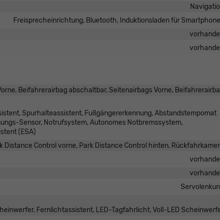
Navigati
Freisprecheinrichtung, Bluetooth, Induktionsladen für Smartphon
vorhand
vorhand
orne, Beifahrerairbag abschaltbar, Seitenairbags Vorne, Beifahrerairb
sistent, Spurhalteassistent, Fußgängererkennung, Abstandstempomat
nnungs-Sensor, Notrufsystem, Autonomes Notbremssystem,
stent (ESA)
 Distance Control vorne, Park Distance Control hinten, Rückfahrkame
vorhand
vorhand
Servolenku
einwerfer, Fernlichtassistent, LED-Tagfahrlicht, Voll-LED Scheinwerf