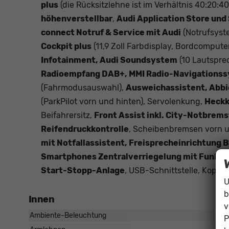
plus
(die Rücksitzlehne ist im Verhältnis 40:20:4
höhenverstellbar
,
Audi Application Store un
connect Notruf & Service mit Audi
(Notrufsyst
Cockpit plus
(11,9 Zoll Farbdisplay, Bordcompute
Infotainment, Audi Soundsystem
(10 Lautspre
Radioempfang DAB+, MMI Radio-Navigationssy
(Fahrmodusauswahl),
Ausweichassistent, Abbi
(ParkPilot vorn und hinten), Servolenkung,
Heckk
Beifahrersitz,
Front Assist inkl. City-Notbre
Reifendruckkontrolle
, Scheibenbremsen vorn 
mit Notfallassistent, Freisprecheinrichtung B
Smartphones Zentralverriegelung mit Funkf
Start-Stopp-Anlage
, USB-Schnittstelle, Kopf
U
b
Innen
v
Ambiente-Beleuchtung
P