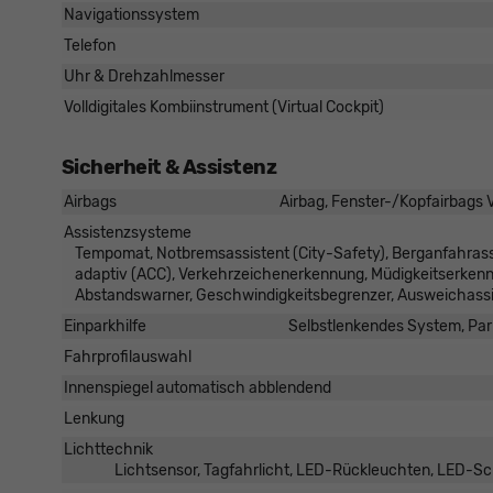
Navigationssystem
Telefon
Uhr & Drehzahlmesser
Volldigitales Kombiinstrument (Virtual Cockpit)
Sicherheit & Assistenz
Airbags
Airbag, Fenster-/Kopfairbags V
Assistenzsysteme
Tempomat, Notbremsassistent (City-Safety), Berganfahras
adaptiv (ACC), Verkehrzeichenerkennung, Müdigkeitserke
Abstandswarner, Geschwindigkeitsbegrenzer, Ausweichassi
Einparkhilfe
Selbstlenkendes System, Park
Fahrprofilauswahl
Innenspiegel automatisch abblendend
Lenkung
Lichttechnik
Lichtsensor, Tagfahrlicht, LED-Rückleuchten, LED-Sch