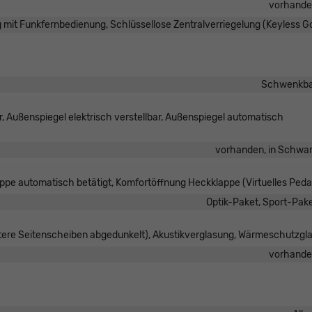
vorhand
g mit Funkfernbedienung, Schlüssellose Zentralverriegelung (Keyless G
Schwenkba
, Außenspiegel elektrisch verstellbar, Außenspiegel automatisch
vorhanden, in Schwa
pe automatisch betätigt, Komfortöffnung Heckklappe (Virtuelles Peda
Optik-Paket, Sport-Pak
tere Seitenscheiben abgedunkelt), Akustikverglasung, Wärmeschutzgl
vorhand