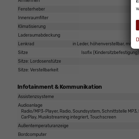
Armlehnen
k
w
Fensterheber
Innenraumfilter
Klimatisierung
Laderaumabdeckung
D
Lenkrad
in Leder, höhenverstellbar, mit M
Sitze
Isofix (Kindersitzbefestigung)
Sitze: Lordosenstütze
Sitze: Verstellbarkeit
Infotainment & Kommunikation
Assistenzsysteme
Audioanlage
Radio/MP3-Player, Radio, Soundsystem, Schnittstelle MP3, Sc
CarPlay, Musikstreaming integriert, Touchscreen
Außentemperaturanzeige
Bordcomputer