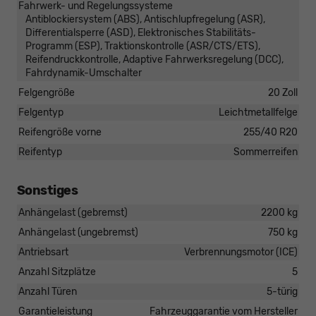
Fahrwerk- und Regelungssysteme
Antiblockiersystem (ABS), Antischlupfregelung (ASR),
Differentialsperre (ASD), Elektronisches Stabilitäts-
Programm (ESP), Traktionskontrolle (ASR/CTS/ETS),
Reifendruckkontrolle, Adaptive Fahrwerksregelung (DCC),
Fahrdynamik-Umschalter
Felgengröße
20 Zoll
Felgentyp
Leichtmetallfelge
Reifengröße vorne
255/40 R20
Reifentyp
Sommerreifen
Sonstiges
Anhängelast (gebremst)
2200 kg
Anhängelast (ungebremst)
750 kg
Antriebsart
Verbrennungsmotor (ICE)
Anzahl Sitzplätze
5
Anzahl Türen
5-türig
Garantieleistung
Fahrzeuggarantie vom Hersteller