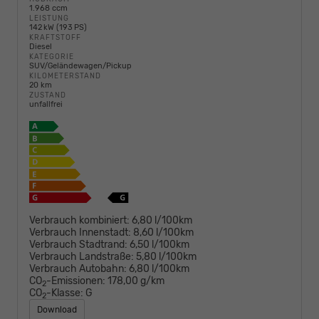
1.968 ccm
LEISTUNG
142 kW (193 PS)
KRAFTSTOFF
Diesel
KATEGORIE
SUV/Geländewagen/Pickup
KILOMETERSTAND
20 km
ZUSTAND
unfallfrei
Verbrauch kombiniert:
6,80 l/100km
Verbrauch Innenstadt:
8,60 l/100km
Verbrauch Stadtrand:
6,50 l/100km
Verbrauch Landstraße:
5,80 l/100km
Verbrauch Autobahn:
6,80 l/100km
CO
-Emissionen:
178,00 g/km
2
CO
-Klasse:
G
2
Download