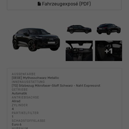
Fahrzeugexposé (PDF)
+1
AUSSENFARBE
[0E0E] Mythosschwarz Metallic
INNENAUSSTATTUNG
[TG] Sitzbezug Mikrofaser-Stoff Schwarz - Naht Expressrot
GETRIEBE
Automatik
ANTRIEBSACHSE
Allrad
ZYLINDER
4
PARTIKELFILTER
1
SCHADSTOFFKLASSE
Euro 6
HUBRAUM