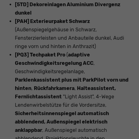
[5TD] Dekoreinlagen Aluminium Divergenz
dunkel
[PAH] Exterieurpaket Schwarz
(Außenspiegelgehäuse in Schwarz,
Fensterzierleisten und Anbauteile dunkel, Audi
ringe vorn und hinten in Anthrazit)
[PQ3] Techpaket Pro
(
adaptive
Geschwindigkeitsregelung ACC
,
Geschwindigkeitsregelanlage,
Parklenkassistent plus mit ParkPilot vorn und
hinten
,
Rückfahrkamera
,
Halteassistent,
Fernlichtassistent
"Light Assist", 4-Wege
Lendenwirbelstütze für die Vordersitze,
Sicherheitsinnenspiegel automatisch
abblendend, Außenspiegel elektrisch
anklappbar
, Außenspiegel automatisch
abblendend, Projektionsleuchte in den