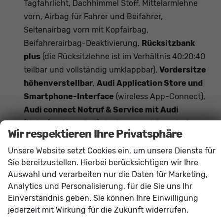
Tagfahrlicht, Dachhimmel Stoff, Mittelarmlehne
vorn, Airbag für Fahrer und Beifahrer,
Seitenairbag vorn mit Kopfairbag,
Beifahrerairbag-Deaktivierung,
Rücksitzbank
plus
(die Rücksitzlehne ist im Verhältnis 40:20:40
teilbar und vollständig umklappbar),
Vordersitze
höhenverstellbar
,
Audi Application Store und
Smartphone-Interface
(wireless App-Connect),
Audi connect Notruf & Service mit Audi
(Notrufsystem eCall), Audi connect Remote &
Wir respektieren Ihre Privatsphäre
Control,
Audi virtual Cockpit plus
(11,9 Zoll
Farbdisplay, Bordcomputer),
MMI experience
Unsere Website setzt Cookies ein, um unsere Dienste für
Sie bereitzustellen. Hierbei berücksichtigen wir Ihre
plus, Audi connect Navigation & Infotainment,
Auswahl und verarbeiten nur die Daten für Marketing,
Audi Soundsystem
(10 Lautsprecher inkl.
Analytics und Personalisierung, für die Sie uns Ihr
Centerspeaker und Subwoofer),
Digitaler
Einverständnis geben. Sie können Ihre Einwilligung
Radioempfang DAB+, MMI Radio-
jederzeit mit Wirkung für die Zukunft widerrufen.
Navigationssystem plus mit MMI touch