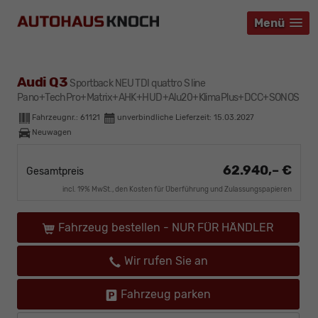
Menü
Menü
Menü
Audi Q3
Sportback NEU TDI quattro S line
Pano+TechPro+Matrix+AHK+HUD+Alu20+KlimaPlus+DCC+SONOS
Fahrzeugnr.:
61121
unverbindliche Lieferzeit:
15.03.2027
Neuwagen
62.940,– €
Gesamtpreis
incl. 19% MwSt., den Kosten für Überführung und Zulassungspapieren
Fahrzeug bestellen - NUR FÜR HÄNDLER
Wir rufen Sie an
Fahrzeug parken