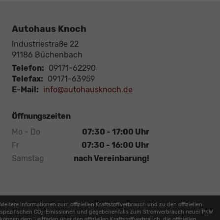
Autohaus Knoch
Industriestraße 22
91186
Büchenbach
Telefon:
09171-62290
Telefax:
09171-63959
E-Mail:
info@autohausknoch.de
Öffnungszeiten
Mo - Do
07:30 - 17:00 Uhr
Fr
07:30 - 16:00 Uhr
Samstag
nach Vereinbarung!
Weitere Informationen zum offiziellen Kraftstoffverbrauch und zu den offiziellen
spezifischen CO
-Emissionen und gegebenenfalls zum Stromverbrauch neuer PKW
2
können dem 'Leitfaden über den offiziellen Kraftstoffverbrauch, die offiziellen