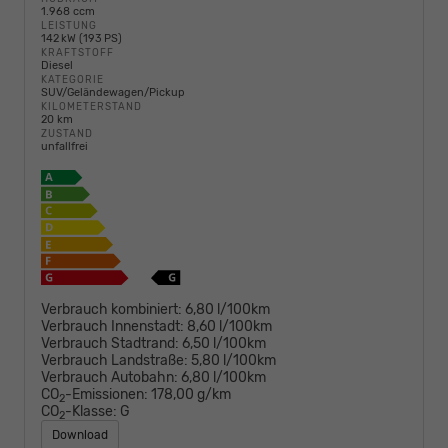
1.968 ccm
LEISTUNG
142 kW (193 PS)
KRAFTSTOFF
Diesel
KATEGORIE
SUV/Geländewagen/Pickup
KILOMETERSTAND
20 km
ZUSTAND
unfallfrei
Verbrauch kombiniert:
6,80 l/100km
Verbrauch Innenstadt:
8,60 l/100km
Verbrauch Stadtrand:
6,50 l/100km
Verbrauch Landstraße:
5,80 l/100km
Verbrauch Autobahn:
6,80 l/100km
CO
-Emissionen:
178,00 g/km
2
CO
-Klasse:
G
2
Download