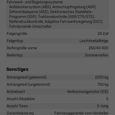
Fahrwerk- und Regelungssysteme
Antiblockiersystem (ABS), Antischlupfregelung (ASR),
Differentialsperre (ASD), Elektronisches Stabilitäts-
Programm (ESP), Traktionskontrolle (ASR/CTS/ETS),
Reifendruckkontrolle, Adaptive Fahrwerksregelung (DCC),
Fahrdynamik-Umschalter
Felgengröße
20 Zoll
Felgentyp
Leichtmetallfelge
Reifengröße vorne
255/40 R20
Reifentyp
Sommerreifen
Sonstiges
Anhängelast (gebremst)
2200 kg
Anhängelast (ungebremst)
750 kg
Antriebsart
Verbrennungsmotor (ICE)
Anzahl Sitzplätze
5
Anzahl Türen
5-türig
Garantieleistung
Fahrzeuggarantie vom Hersteller