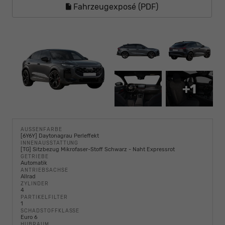
Fahrzeugexposé (PDF)
+1
AUSSENFARBE
[6Y6Y] Daytonagrau Perleffekt
INNENAUSSTATTUNG
[TG] Sitzbezug Mikrofaser-Stoff Schwarz - Naht Expressrot
GETRIEBE
Automatik
ANTRIEBSACHSE
Allrad
ZYLINDER
4
PARTIKELFILTER
1
SCHADSTOFFKLASSE
Euro 6
HUBRAUM