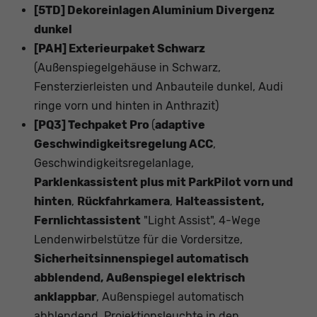
[5TD] Dekoreinlagen Aluminium Divergenz
dunkel
[PAH] Exterieurpaket Schwarz
(Außenspiegelgehäuse in Schwarz,
Fensterzierleisten und Anbauteile dunkel, Audi
ringe vorn und hinten in Anthrazit)
[PQ3] Techpaket Pro
(
adaptive
Geschwindigkeitsregelung ACC
,
Geschwindigkeitsregelanlage,
Parklenkassistent plus mit ParkPilot vorn und
hinten
,
Rückfahrkamera
,
Halteassistent,
Fernlichtassistent
"Light Assist", 4-Wege
Lendenwirbelstütze für die Vordersitze,
Sicherheitsinnenspiegel automatisch
abblendend, Außenspiegel elektrisch
anklappbar
, Außenspiegel automatisch
abblendend, Projektionsleuchte in den