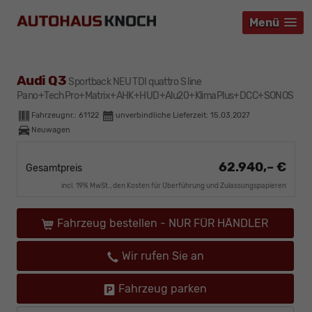
Menü
Menü
Menü
Audi Q3
Sportback NEU TDI quattro S line
Pano+TechPro+Matrix+AHK+HUD+Alu20+KlimaPlus+DCC+SONOS
Fahrzeugnr.:
61122
unverbindliche Lieferzeit:
15.03.2027
Neuwagen
62.940,– €
Gesamtpreis
incl. 19% MwSt., den Kosten für Überführung und Zulassungspapieren
Fahrzeug bestellen - NUR FÜR HÄNDLER
Wir rufen Sie an
Fahrzeug parken