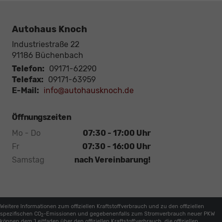
Autohaus Knoch
Industriestraße 22
91186
Büchenbach
Telefon:
09171-62290
Telefax:
09171-63959
E-Mail:
info@autohausknoch.de
Öffnungszeiten
Mo - Do
07:30 - 17:00 Uhr
Fr
07:30 - 16:00 Uhr
Samstag
nach Vereinbarung!
Weitere Informationen zum offiziellen Kraftstoffverbrauch und zu den offiziellen
spezifischen CO
-Emissionen und gegebenenfalls zum Stromverbrauch neuer PKW
2
können dem 'Leitfaden über den offiziellen Kraftstoffverbrauch, die offiziellen