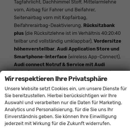
Tagfahrlicht, Dachhimmel Stoff, Mittelarmlehne
vorn, Airbag für Fahrer und Beifahrer,
Seitenairbag vorn mit Kopfairbag,
Beifahrerairbag-Deaktivierung,
Rücksitzbank
plus
(die Rücksitzlehne ist im Verhältnis 40:20:40
teilbar und vollständig umklappbar),
Vordersitze
höhenverstellbar
,
Audi Application Store und
Smartphone-Interface
(wireless App-Connect),
Audi connect Notruf & Service mit Audi
(Notrufsystem eCall), Audi connect Remote &
Wir respektieren Ihre Privatsphäre
Control,
Audi virtual Cockpit plus
(11,9 Zoll
Farbdisplay, Bordcomputer),
MMI experience
Unsere Website setzt Cookies ein, um unsere Dienste für
Sie bereitzustellen. Hierbei berücksichtigen wir Ihre
plus, Audi connect Navigation & Infotainment,
Auswahl und verarbeiten nur die Daten für Marketing,
Audi Soundsystem
(10 Lautsprecher inkl.
Analytics und Personalisierung, für die Sie uns Ihr
Centerspeaker und Subwoofer),
Digitaler
Einverständnis geben. Sie können Ihre Einwilligung
Radioempfang DAB+, MMI Radio-
jederzeit mit Wirkung für die Zukunft widerrufen.
Navigationssystem plus mit MMI touch