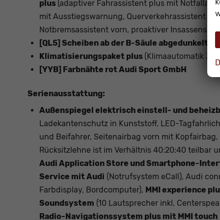
k
plus
(adaptiver Fahrassistent plus mit Notfallas
w
mit Ausstiegswarnung, Querverkehrassistent vor
Notbremsassistent vorn, proaktiver Insassenschu
[QL5] Scheiben ab der B-Säule abgedunkelt
Klimatisierungspaket plus
(Klimaautomatik 3-Z
D
[YYB] Farbnähte rot Audi Sport GmbH
Serienausstattung:
Außenspiegel elektrisch einstell- und beheizb
Ladekantenschutz in Kunststoff, LED-Tagfahrlicht
und Beifahrer, Seitenairbag vorn mit Kopfairbag
Rücksitzlehne ist im Verhältnis 40:20:40 teilbar 
Audi Application Store und Smartphone-Inter
Service mit Audi
(Notrufsystem eCall), Audi co
Farbdisplay, Bordcomputer),
MMI experience plu
Soundsystem
(10 Lautsprecher inkl. Centerspe
Radio-Navigationssystem plus mit MMI touch