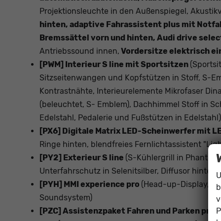
Projektionsleuchte in den Außenspiegel, Akusti
hinten, adaptive Fahrassistent plus mit Notf
Bremssättel vorn und hinten, Audi drive sele
Antriebssound innen,
Vordersitze elektrisch ei
[PWM] Interieur S line mit Sportsitzen
(Sportsi
Sitzseitenwangen und Kopfstützen in Stoff, S-E
Kontrastnähte, Interieurelemente Mikrofaser Din
(beleuchtet, S- Emblem), Dachhimmel Stoff in S
Edelstahl, Pedalerie und Fußstützen in Edelstahl)
[PX6] Digitale Matrix LED-Scheinwerfer mit 
Ringe hinten, blendfreies Fernlichtassistent "Ligh
[PY2] Exterieur S line
(S-Kühlergrill in Phantom
Unterfahrschutz in Selenitsilber, Diffusor hinten
U
[PYH] MMI experience pro
(Head-up-Display, US
b
Soundsystem)
v
P
[PZC] Assistenzpaket Fahren und Parken pro