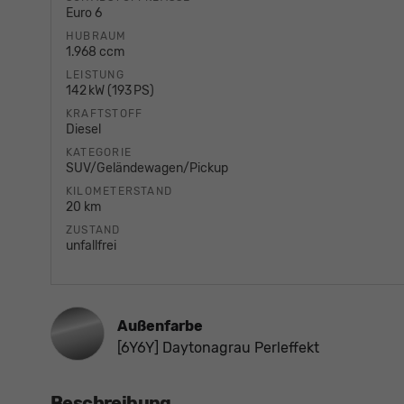
Euro 6
HUBRAUM
1.968 ccm
LEISTUNG
142 kW (193 PS)
KRAFTSTOFF
Diesel
KATEGORIE
SUV/Geländewagen/Pickup
KILOMETERSTAND
20 km
ZUSTAND
unfallfrei
Außenfarbe
[6Y6Y] Daytonagrau Perleffekt
Beschreibung