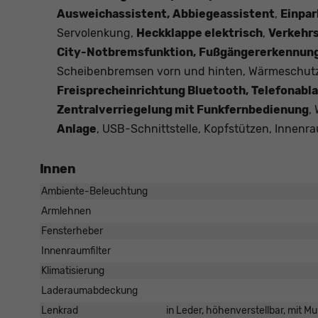
Ausweichassistent, Abbiegeassistent
,
Einpar
Servolenkung,
Heckklappe elektrisch
,
Verkehr
City-Notbremsfunktion, Fußgängererkennung,
Scheibenbremsen vorn und hinten, Wärmeschut
Freisprecheinrichtung Bluetooth, Telefonabl
Zentralverriegelung mit Funkfernbedienung
,
Anlage
, USB-Schnittstelle, Kopfstützen, Innen
Innen
Ambiente-Beleuchtung
Armlehnen
Fensterheber
Innenraumfilter
Klimatisierung
Laderaumabdeckung
Lenkrad
in Leder, höhenverstellbar, mit M