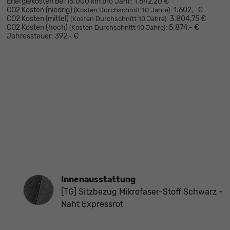
Energiekosten bei 15.000 km pro Jahr:
1.642,20 €
CO2 Kosten (niedrig)
:
1.602,- €
(Kosten Durchschnitt 10 Jahre)
CO2 Kosten (mittel)
:
3.804,75 €
(Kosten Durchschnitt 10 Jahre)
CO2 Kosten (hoch)
:
5.874,- €
(Kosten Durchschnitt 10 Jahre)
Jahressteuer:
392,- €
Innenausstattung
Innenausstattung
[TG] Sitzbezug Mikrofaser-Stoff Schwarz -
Naht Expressrot