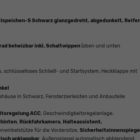
ielspeichen-S Schwarz glanzgedreht, abgedunkelt, Reife
rad beheizbar inkl. Schaltwippen
(oben und unten
s, schlüsselloses Schließ- und Startsystem, Heckklappe mit
nkel
häuse in Schwarz, Fensterzierleisten und Anbauteile
itsregelung ACC
, Geschwindigkeitsregelanlage,
 hinten
,
Rückfahrkamera
,
Halteassistent,
nwirbelstütze für die Vordersitze,
Sicherheitsinnenspiege
isch anklappbar
, Außenspiegel automatisch abblendend,