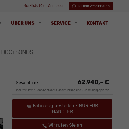
Merkliste (
0
)
Anmelden
Termin vereinbaren
ÜBER UNS
SERVICE
KONTAKT
us+DCC+SONOS
62.940,– €
Gesamtpreis
incl. 19% MwSt., den Kosten für Überführung und Zulassungspapieren
Fahrzeug bestellen - NUR FÜR
HÄNDLER
Wir rufen Sie an