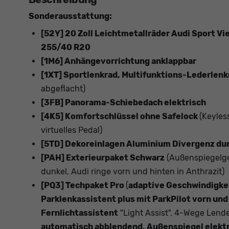
Sonderausstattung:
[52Y] 20 Zoll Leichtmetallräder Audi Sport V
255/40 R20
[1M6] Anhängevorrichtung anklappbar
[1XT] Sportlenkrad, Multifunktions-Lederlenk
abgeflacht)
[3FB] Panorama-Schiebedach elektrisch
[4K5] Komfortschlüssel ohne Safelock
(Keyles
virtuelles Pedal)
[5TD] Dekoreinlagen Aluminium Divergenz du
[PAH] Exterieurpaket Schwarz
(Außenspiegelge
dunkel, Audi ringe vorn und hinten in Anthrazit)
[PQ3] Techpaket Pro
(
adaptive Geschwindigke
Parklenkassistent plus mit ParkPilot vorn und
Fernlichtassistent
"Light Assist", 4-Wege Lende
automatisch abblendend, Außenspiegel elektr