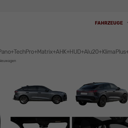
FAHRZEUGE
ine Pano+TechPro+Matrix+AHK+HUD+Alu20+KlimaPl
Neuwagen