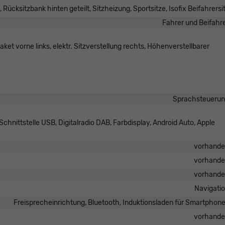
, Rücksitzbank hinten geteilt, Sitzheizung, Sportsitze, Isofix Beifahrersi
Fahrer und Beifahr
ket vorne links, elektr. Sitzverstellung rechts, Höhenverstellbarer
Sprachsteueru
hnittstelle USB, Digitalradio DAB, Farbdisplay, Android Auto, Apple
vorhand
vorhand
vorhand
Navigati
Freisprecheinrichtung, Bluetooth, Induktionsladen für Smartphon
vorhand