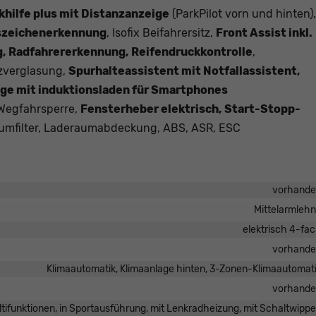
khilfe plus mit Distanzanzeige
(ParkPilot vorn und hinten),
szeichenerkennung
, Isofix Beifahrersitz,
Front Assist inkl.
 Radfahrererkennung, Reifendruckkontrolle
,
zverglasung,
Spurhalteassistent mit Notfallassistent,
age mit induktionsladen für Smartphones
 Wegfahrsperre,
Fensterheber elektrisch, Start-Stopp-
raumfilter, Laderaumabdeckung, ABS, ASR, ESC
vorhand
Mittelarmleh
elektrisch 4-fa
vorhand
Klimaautomatik, Klimaanlage hinten, 3-Zonen-Klimaautomat
vorhand
ultifunktionen, in Sportausführung, mit Lenkradheizung, mit Schaltwipp