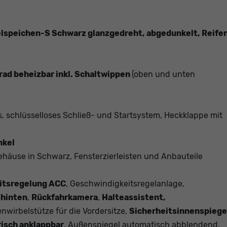
ielspeichen-S Schwarz glanzgedreht, abgedunkelt, Reife
rad beheizbar inkl. Schaltwippen
(oben und unten
s, schlüsselloses Schließ- und Startsystem, Heckklappe mit
nkel
häuse in Schwarz, Fensterzierleisten und Anbauteile
itsregelung ACC
, Geschwindigkeitsregelanlage,
 hinten
,
Rückfahrkamera
,
Halteassistent,
nwirbelstütze für die Vordersitze,
Sicherheitsinnenspiege
isch anklappbar
, Außenspiegel automatisch abblendend,