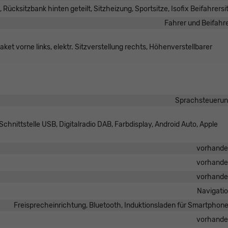
, Rücksitzbank hinten geteilt, Sitzheizung, Sportsitze, Isofix Beifahrersi
Fahrer und Beifahr
ket vorne links, elektr. Sitzverstellung rechts, Höhenverstellbarer
Sprachsteueru
hnittstelle USB, Digitalradio DAB, Farbdisplay, Android Auto, Apple
vorhand
vorhand
vorhand
Navigati
Freisprecheinrichtung, Bluetooth, Induktionsladen für Smartphon
vorhand