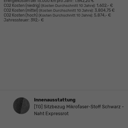
Energiekosten bei 15.000 km pro Jahr:
1.642,20 €
CO2 Kosten (niedrig)
:
1.602,- €
(Kosten Durchschnitt 10 Jahre)
CO2 Kosten (mittel)
:
3.804,75 €
(Kosten Durchschnitt 10 Jahre)
CO2 Kosten (hoch)
:
5.874,- €
(Kosten Durchschnitt 10 Jahre)
Jahressteuer:
392,- €
Innenausstattung
Innenausstattung
[TG] Sitzbezug Mikrofaser-Stoff Schwarz -
Naht Expressrot