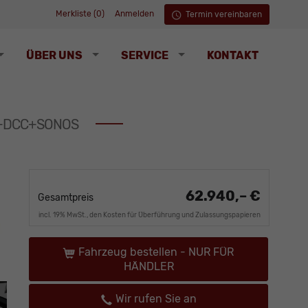
Merkliste (
0
)
Anmelden
Termin vereinbaren
ÜBER UNS
SERVICE
KONTAKT
us+DCC+SONOS
62.940,– €
Gesamtpreis
incl. 19% MwSt., den Kosten für Überführung und Zulassungspapieren
Fahrzeug bestellen - NUR FÜR
HÄNDLER
Wir rufen Sie an