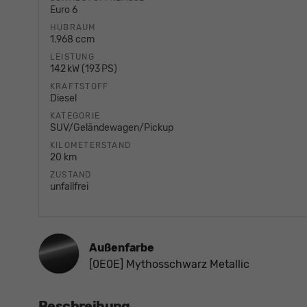
Euro 6
HUBRAUM
1.968 ccm
LEISTUNG
142 kW (193 PS)
KRAFTSTOFF
Diesel
KATEGORIE
SUV/Geländewagen/Pickup
KILOMETERSTAND
20 km
ZUSTAND
unfallfrei
Außenfarbe
[0E0E] Mythosschwarz Metallic
Beschreibung