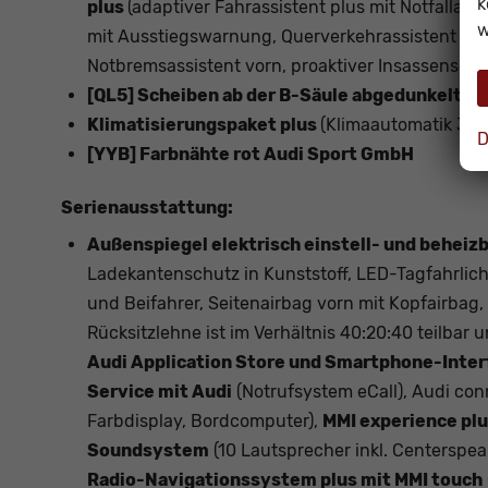
k
plus
(adaptiver Fahrassistent plus mit Notfallas
w
mit Ausstiegswarnung, Querverkehrassistent vor
Notbremsassistent vorn, proaktiver Insassenschu
[QL5] Scheiben ab der B-Säule abgedunkelt
Klimatisierungspaket plus
(Klimaautomatik 3-Z
D
[YYB] Farbnähte rot Audi Sport GmbH
Serienausstattung:
Außenspiegel elektrisch einstell- und beheizb
Ladekantenschutz in Kunststoff, LED-Tagfahrlicht
und Beifahrer, Seitenairbag vorn mit Kopfairbag
Rücksitzlehne ist im Verhältnis 40:20:40 teilbar 
Audi Application Store und Smartphone-Inter
Service mit Audi
(Notrufsystem eCall), Audi co
Farbdisplay, Bordcomputer),
MMI experience plu
Soundsystem
(10 Lautsprecher inkl. Centerspe
Radio-Navigationssystem plus mit MMI touch