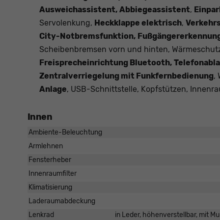
Ausweichassistent, Abbiegeassistent
,
Einpar
Servolenkung,
Heckklappe elektrisch
,
Verkehr
City-Notbremsfunktion, Fußgängererkennung,
Scheibenbremsen vorn und hinten, Wärmeschut
Freisprecheinrichtung Bluetooth, Telefonabl
Zentralverriegelung mit Funkfernbedienung
,
Anlage
, USB-Schnittstelle, Kopfstützen, Innen
Innen
Ambiente-Beleuchtung
Armlehnen
Fensterheber
Innenraumfilter
Klimatisierung
Laderaumabdeckung
Lenkrad
in Leder, höhenverstellbar, mit M