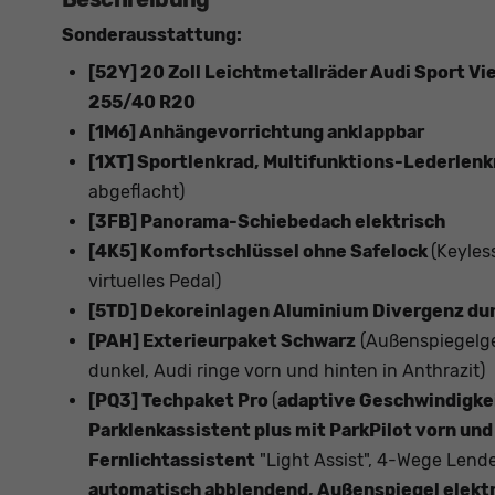
Sonderausstattung:
[52Y] 20 Zoll Leichtmetallräder Audi Sport V
255/40 R20
[1M6] Anhängevorrichtung anklappbar
[1XT] Sportlenkrad, Multifunktions-Lederlenk
abgeflacht)
[3FB] Panorama-Schiebedach elektrisch
[4K5] Komfortschlüssel ohne Safelock
(Keyles
virtuelles Pedal)
[5TD] Dekoreinlagen Aluminium Divergenz du
[PAH] Exterieurpaket Schwarz
(Außenspiegelge
dunkel, Audi ringe vorn und hinten in Anthrazit)
[PQ3] Techpaket Pro
(
adaptive Geschwindigke
Parklenkassistent plus mit ParkPilot vorn und
Fernlichtassistent
"Light Assist", 4-Wege Lende
automatisch abblendend, Außenspiegel elektr