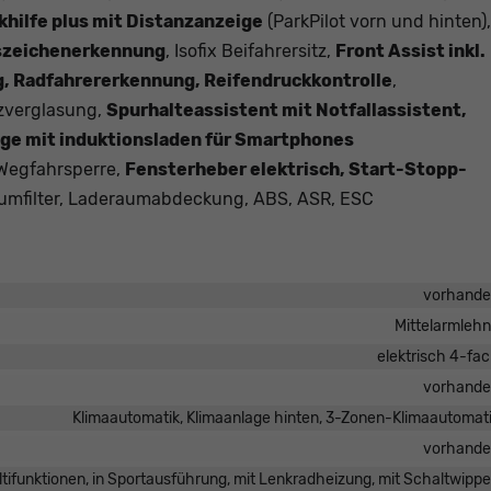
khilfe plus mit Distanzanzeige
(ParkPilot vorn und hinten),
szeichenerkennung
, Isofix Beifahrersitz,
Front Assist inkl.
 Radfahrererkennung, Reifendruckkontrolle
,
zverglasung,
Spurhalteassistent mit Notfallassistent,
age mit induktionsladen für Smartphones
 Wegfahrsperre,
Fensterheber elektrisch, Start-Stopp-
raumfilter, Laderaumabdeckung, ABS, ASR, ESC
vorhand
Mittelarmleh
elektrisch 4-fa
vorhand
Klimaautomatik, Klimaanlage hinten, 3-Zonen-Klimaautomat
vorhand
ultifunktionen, in Sportausführung, mit Lenkradheizung, mit Schaltwipp