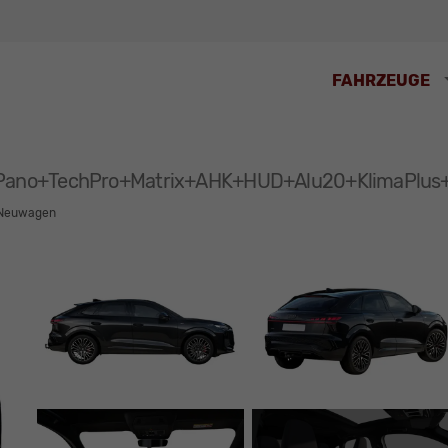
FAHRZEUGE
ine Pano+TechPro+Matrix+AHK+HUD+Alu20+KlimaPl
Neuwagen