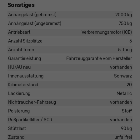
Sonstiges
Anhängelast (gebremst)
2000 kg
Anhängelast (ungebremst)
750 kg
Antriebsart
Verbrennungsmotor (ICE)
Anzahl Sitzplätze
5
Anzahl Türen
5-türig
Garantieleistung
Fahrzeuggarantie vom Hersteller
HU/AU neu
vorhanden
Innenausstattung
Schwarz
Kilometerstand
20
Lackierung
Metallic
Nichtraucher-Fahrzeug
vorhanden
Polsterung
Stoff
Rußpartikelfilter / SCR
vorhanden
Stützlast
90 kg
Zustand
unfallfrei