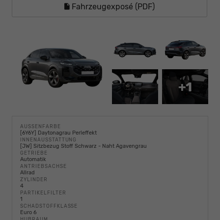
Fahrzeugexposé (PDF)
+1
AUSSENFARBE
[6Y6Y] Daytonagrau Perleffekt
INNENAUSSTATTUNG
[JW] Sitzbezug Stoff Schwarz - Naht Agavengrau
GETRIEBE
Automatik
ANTRIEBSACHSE
Allrad
ZYLINDER
4
PARTIKELFILTER
1
SCHADSTOFFKLASSE
Euro 6
HUBRAUM