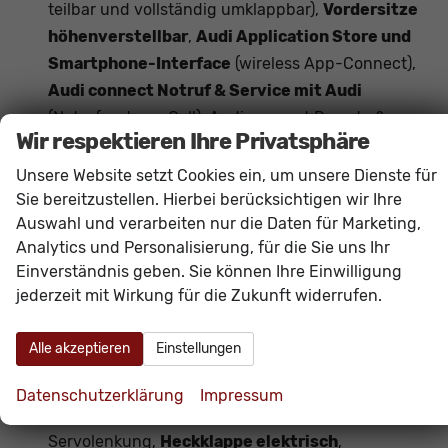
teilbar und vollständig umklappbar),
Vordersitze
höhenverstellbar
,
Audi Application Store und
Smartphone-Interface
(wireless App-Connect),
Audi connect Notruf & Service mit Audi
(Notrufsystem eCall), Audi connect Remote &
Wir respektieren Ihre Privatsphäre
Control,
Audi virtual Cockpit plus
(11,9 Zoll
Farbdisplay, Bordcomputer),
MMI experience
Unsere Website setzt Cookies ein, um unsere Dienste für
plus, Audi connect Navigation & Infotainment,
Sie bereitzustellen. Hierbei berücksichtigen wir Ihre
Auswahl und verarbeiten nur die Daten für Marketing,
Audi Soundsystem
(10 Lautsprecher inkl.
Analytics und Personalisierung, für die Sie uns Ihr
Centerspeaker und Subwoofer),
Digitaler
Einverständnis geben. Sie können Ihre Einwilligung
Radioempfang DAB+, MMI Radio-
jederzeit mit Wirkung für die Zukunft widerrufen.
Navigationssystem plus mit MMI touch
(Touchscreen),
Audi drive select
Alle akzeptieren
Einstellungen
(Fahrmodusauswahl),
Ausweichassistent,
Abbiegeassistent
,
Einparkhilfe plus mit
Datenschutzerklärung
Impressum
Distanzanzeige
(ParkPilot vorn und hinten),
Servolenkung,
Heckklappe elektrisch
,