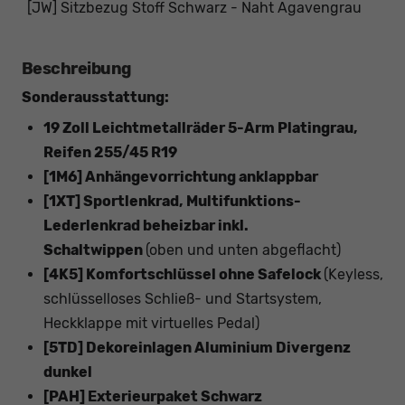
[JW] Sitzbezug Stoff Schwarz - Naht Agavengrau
Beschreibung
Sonderausstattung:
19 Zoll Leichtmetallräder 5-Arm Platingrau,
Reifen 255/45 R19
[1M6] Anhängevorrichtung anklappbar
[1XT] Sportlenkrad, Multifunktions-
Lederlenkrad beheizbar inkl.
Schaltwippen
(oben und unten abgeflacht)
[4K5] Komfortschlüssel ohne Safelock
(Keyless,
schlüsselloses Schließ- und Startsystem,
Heckklappe mit virtuelles Pedal)
[5TD] Dekoreinlagen Aluminium Divergenz
dunkel
[PAH] Exterieurpaket Schwarz