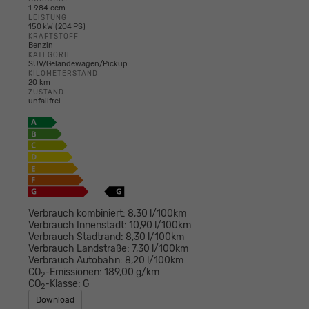
1.984 ccm
LEISTUNG
150 kW (204 PS)
KRAFTSTOFF
Benzin
KATEGORIE
SUV/Geländewagen/Pickup
KILOMETERSTAND
20 km
ZUSTAND
unfallfrei
Verbrauch kombiniert:
8,30 l/100km
Verbrauch Innenstadt:
10,90 l/100km
Verbrauch Stadtrand:
8,30 l/100km
Verbrauch Landstraße:
7,30 l/100km
Verbrauch Autobahn:
8,20 l/100km
CO
-Emissionen:
189,00 g/km
2
CO
-Klasse:
G
2
Download