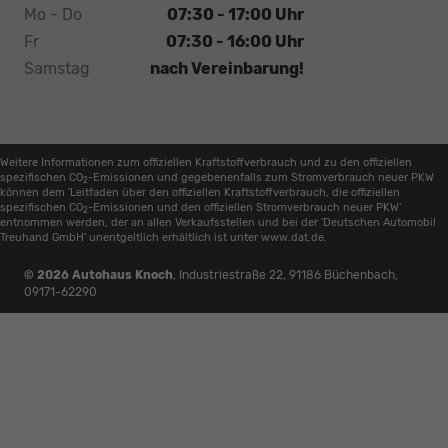
Mo - Do
07:30 - 17:00 Uhr
Fr
07:30 - 16:00 Uhr
Samstag
nach Vereinbarung!
Weitere Informationen zum offiziellen Kraftstoffverbrauch und zu den offiziellen
spezifischen CO
-Emissionen und gegebenenfalls zum Stromverbrauch neuer PKW
2
können dem 'Leitfaden über den offiziellen Kraftstoffverbrauch, die offiziellen
spezifischen CO
-Emissionen und den offiziellen Stromverbrauch neuer PKW'
2
entnommen werden, der an allen Verkaufsstellen und bei der 'Deutschen Automobil
Treuhand GmbH' unentgeltlich erhältlich ist unter www.dat.de.
© 2026
Autohaus Knoch
,
Industriestraße 22
,
91186
Büchenbach,
09171-62290