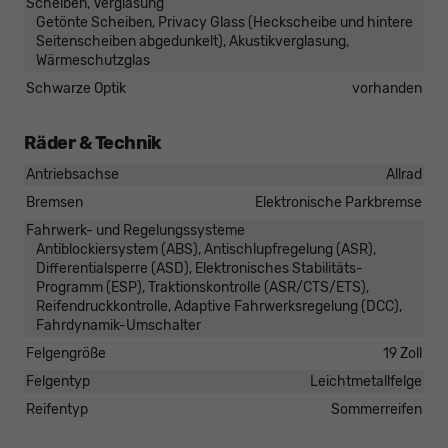
Scheiben, Verglasung
Getönte Scheiben, Privacy Glass (Heckscheibe und hintere
Seitenscheiben abgedunkelt), Akustikverglasung,
Wärmeschutzglas
Schwarze Optik
vorhanden
Räder & Technik
Antriebsachse
Allrad
Bremsen
Elektronische Parkbremse
Fahrwerk- und Regelungssysteme
Antiblockiersystem (ABS), Antischlupfregelung (ASR),
Differentialsperre (ASD), Elektronisches Stabilitäts-
Programm (ESP), Traktionskontrolle (ASR/CTS/ETS),
Reifendruckkontrolle, Adaptive Fahrwerksregelung (DCC),
Fahrdynamik-Umschalter
Felgengröße
19 Zoll
Felgentyp
Leichtmetallfelge
Reifentyp
Sommerreifen