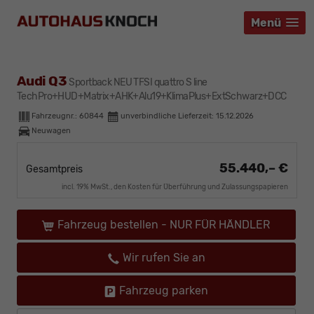
Menü
Menü
Menü
Audi Q3
Sportback NEU TFSI quattro S line
TechPro+HUD+Matrix+AHK+Alu19+KlimaPlus+ExtSchwarz+DCC
Fahrzeugnr.:
60844
unverbindliche Lieferzeit:
15.12.2026
Neuwagen
55.440,– €
Gesamtpreis
incl. 19% MwSt., den Kosten für Überführung und Zulassungspapieren
Fahrzeug bestellen - NUR FÜR HÄNDLER
Wir rufen Sie an
Fahrzeug parken