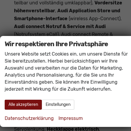
teilbar und vollständig umklappbar),
Vordersitze
höhenverstellbar
,
Audi Application Store und
Smartphone-Interface
(wireless App-Connect),
Audi connect Notruf & Service mit Audi
(Notrufsystem eCall), Audi connect Remote &
Control,
Audi virtual Cockpit plus
(11,9 Zoll
Wir respektieren Ihre Privatsphäre
Farbdisplay, Bordcomputer),
MMI experience
Unsere Website setzt Cookies ein, um unsere Dienste für
plus, Audi connect Navigation & Infotainment,
Sie bereitzustellen. Hierbei berücksichtigen wir Ihre
Audi Soundsystem
(10 Lautsprecher inkl.
Auswahl und verarbeiten nur die Daten für Marketing,
Centerspeaker und Subwoofer),
Digitaler
Analytics und Personalisierung, für die Sie uns Ihr
Radioempfang DAB+, MMI Radio-
Einverständnis geben. Sie können Ihre Einwilligung
jederzeit mit Wirkung für die Zukunft widerrufen.
Navigationssystem plus mit MMI touch
(Touchscreen),
Audi drive select
Alle akzeptieren
Einstellungen
(Fahrmodusauswahl),
Ausweichassistent,
Abbiegeassistent
,
Einparkhilfe plus mit
Datenschutzerklärung
Impressum
Distanzanzeige
(ParkPilot vorn und hinten),
Servolenkung,
Heckklappe elektrisch
,