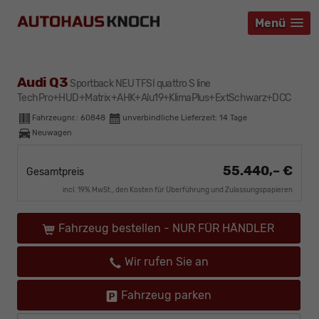
Menü
Menü
Menü
Audi Q3
Sportback NEU TFSI quattro S line
TechPro+HUD+Matrix+AHK+Alu19+KlimaPlus+ExtSchwarz+DCC
Fahrzeugnr.:
60848
unverbindliche Lieferzeit:
14 Tage
Neuwagen
55.440,– €
Gesamtpreis
incl. 19% MwSt., den Kosten für Überführung und Zulassungspapieren
Fahrzeug bestellen - NUR FÜR HÄNDLER
Wir rufen Sie an
Fahrzeug parken