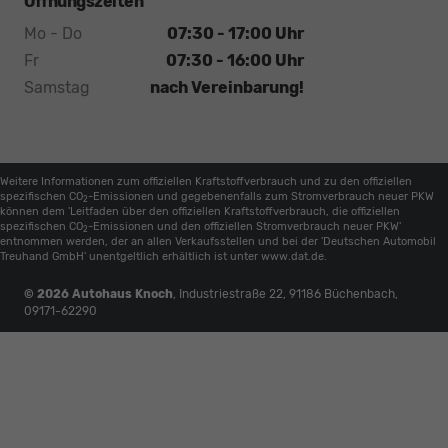
Öffnungszeiten
Mo - Do
07:30 - 17:00 Uhr
Fr
07:30 - 16:00 Uhr
Samstag
nach Vereinbarung!
Weitere Informationen zum offiziellen Kraftstoffverbrauch und zu den offiziellen
spezifischen CO
-Emissionen und gegebenenfalls zum Stromverbrauch neuer PKW
2
können dem 'Leitfaden über den offiziellen Kraftstoffverbrauch, die offiziellen
spezifischen CO
-Emissionen und den offiziellen Stromverbrauch neuer PKW'
2
entnommen werden, der an allen Verkaufsstellen und bei der 'Deutschen Automobil
Treuhand GmbH' unentgeltlich erhältlich ist unter www.dat.de.
© 2026
Autohaus Knoch
,
Industriestraße 22
,
91186
Büchenbach,
09171-62290