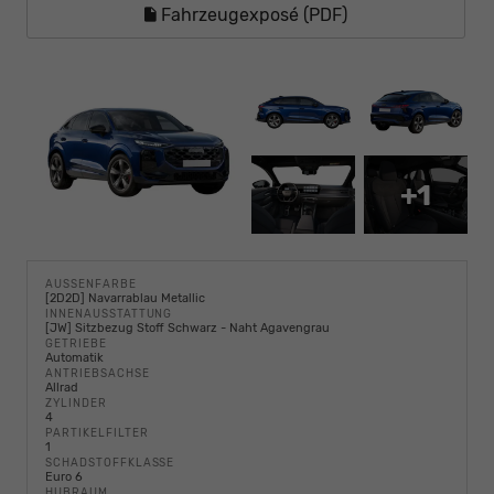
Fahrzeugexposé (PDF)
+1
AUSSENFARBE
[2D2D] Navarrablau Metallic
INNENAUSSTATTUNG
[JW] Sitzbezug Stoff Schwarz - Naht Agavengrau
GETRIEBE
Automatik
ANTRIEBSACHSE
Allrad
ZYLINDER
4
PARTIKELFILTER
1
SCHADSTOFFKLASSE
Euro 6
HUBRAUM