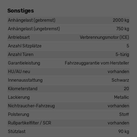
Sonstiges
Anhängelast (gebremst)
2000 kg
Anhängelast (ungebremst)
750 kg
Antriebsart
Verbrennungsmotor (ICE)
Anzahl Sitzplätze
5
Anzahl Türen
5-türig
Garantieleistung
Fahrzeuggarantie vom Hersteller
HU/AU neu
vorhanden
Innenausstattung
Schwarz
Kilometerstand
20
Lackierung
Metallic
Nichtraucher-Fahrzeug
vorhanden
Polsterung
Stoff
Rußpartikelfilter / SCR
vorhanden
Stützlast
90 kg