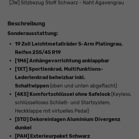
[JW] Sitzbezug Stoff Schwarz - Naht Agavengrau
Beschreibung
Sonderausstattung:
19 Zoll Leichtmetallräder 5-Arm Platingrau,
Reifen 255/45 R19
[1M6] Anhängevorrichtung anklappbar
[1XT] Sportlenkrad, Multifunktions-
Lederlenkrad beheizbar inkl.
Schaltwippen
(oben und unten abgeflacht)
[4K5] Komfortschlüssel ohne Safelock
(Keyless,
schlüsselloses Schließ- und Startsystem,
Heckklappe mit virtuelles Pedal)
[5TD] Dekoreinlagen Aluminium Divergenz
dunkel
[PAH] Exterieurpaket Schwarz