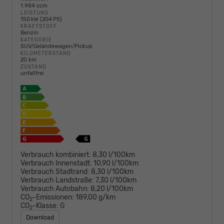
1.984 ccm
LEISTUNG
150 kW (204 PS)
KRAFTSTOFF
Benzin
KATEGORIE
SUV/Geländewagen/Pickup
KILOMETERSTAND
20 km
ZUSTAND
unfallfrei
Verbrauch kombiniert:
8,30 l/100km
Verbrauch Innenstadt:
10,90 l/100km
Verbrauch Stadtrand:
8,30 l/100km
Verbrauch Landstraße:
7,30 l/100km
Verbrauch Autobahn:
8,20 l/100km
CO
-Emissionen:
189,00 g/km
2
CO
-Klasse:
G
2
Download