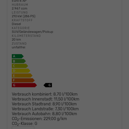
Euro 6 AP
HUBRAUM
2.967 ccm
LEISTUNG
210 kW (286 PS)
KRAFTSTOFF
Diesel
KATEGORIE
SUV/Geländewagen/Pickup
KILOMETERSTAND
20 km
ZUSTAND
unfallfrei
Verbrauch kombiniert:
8,70 l/100km
Verbrauch Innenstadt:
11,50 l/100km
Verbrauch Stadtrand:
8,90 l/100km
Verbrauch Landstraße:
7,30 l/100km
Verbrauch Autobahn:
8,80 l/100km
CO
-Emissionen:
229,00 g/km
2
CO
-Klasse:
G
2