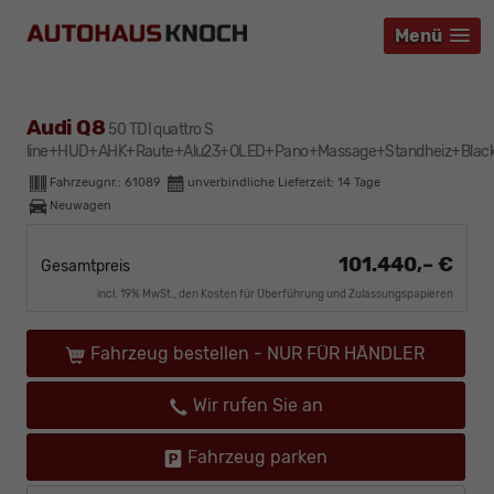
Menü
Menü
Menü
Audi Q8
50 TDI quattro S
line+HUD+AHK+Raute+Alu23+OLED+Pano+Massage+Standheiz+Blac
Fahrzeugnr.:
61089
unverbindliche Lieferzeit:
14 Tage
Neuwagen
101.440,– €
Gesamtpreis
incl. 19% MwSt., den Kosten für Überführung und Zulassungspapieren
Fahrzeug bestellen - NUR FÜR HÄNDLER
Wir rufen Sie an
Fahrzeug parken