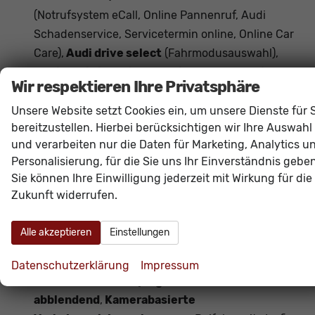
(Notrufsystem eCall, Online Pannenruf, Audi
Schadenservice, Servicetermin online, Online Car
Care),
Audi drive select
(Fahrmodusauswahl),
Audi music interface, Audi pre sense basic,
Wir respektieren Ihre Privatsphäre
Audi pre sense front
(Front Assist inkl. City-
Notbremsfunktion, Fußgängererkennung,
Unsere Website setzt Cookies ein, um unsere Dienste für 
bereitzustellen. Hierbei berücksichtigen wir Ihre Auswahl
Radfahrererkennung),
Audi virtual cockpit plus
und verarbeiten nur die Daten für Marketing, Analytics u
inkl. Bordcomputer
, Dachkantenspoiler inkl. 3.
Personalisierung, für die Sie uns Ihr Einverständnis geben
Bremsleuchte,
Diebstahlwarnanlage mit
Sie können Ihre Einwilligung jederzeit mit Wirkung für die
Innenraumüberwachung, Digitaler
Zukunft widerrufen.
Radioempfang DAB+, Einparkhilfe plus inkl.
ParkPilot vorn und hinten
,
Alle akzeptieren
Einstellungen
Wärmeschutzverglasung,
Heckklappe elektrisch
mit virtuelles Pedal, Halteassistent,
Datenschutzerklärung
Impressum
Sicherheitsinnenspiegel automatisch
abblendend
,
Kamerabasierte