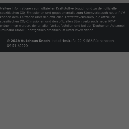
Weitere Informationen zum offiziellen Kraftstoffverbrauch und zu den offiziellen
spezifischen CO
-Emissionen und gegebenenfalls zum Stromverbrauch neuer PKW
2
können dem 'Leitfaden über den offiziellen Kraftstoffverbrauch, die offiziellen
spezifischen CO
-Emissionen und den offiziellen Stromverbrauch neuer PKW'
2
entnommen werden, der an allen Verkaufsstellen und bei der 'Deutschen Automobil
Treuhand GmbH' unentgeltlich erhältlich ist unter www.dat.de.
© 2026
Autohaus Knoch
,
Industriestraße 22
,
91186
Büchenbach,
09171-62290