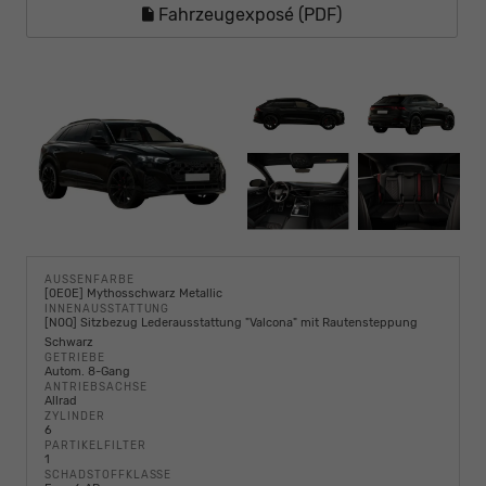
Fahrzeugexposé (PDF)
AUSSENFARBE
[0E0E] Mythosschwarz Metallic
INNENAUSSTATTUNG
[N0Q] Sitzbezug Lederausstattung "Valcona" mit Rautensteppung
Schwarz
GETRIEBE
Autom. 8-Gang
ANTRIEBSACHSE
Allrad
ZYLINDER
6
PARTIKELFILTER
1
SCHADSTOFFKLASSE