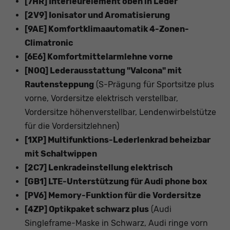
[7HR] Interieurelement oben in Leder
[2V9] Ionisator und Aromatisierung
[9AE] Komfortklimaautomatik 4-Zonen-
Climatronic
[6E6] Komfortmittelarmlehne vorne
[N0Q] Lederausstattung "Valcona" mit
Rautensteppung
(S-Prägung für Sportsitze plus
vorne, Vordersitze elektrisch verstellbar,
Vordersitze höhenverstellbar, Lendenwirbelstütze
für die Vordersitzlehnen)
[1XP] Multifunktions-Lederlenkrad beheizbar
mit Schaltwippen
[2C7] Lenkradeinstellung elektrisch
[GB1] LTE-Unterstützung für Audi phone box
[PV6] Memory-Funktion für die Vordersitze
[4ZP] Optikpaket schwarz plus
(Audi
Singleframe-Maske in Schwarz, Audi ringe vorn