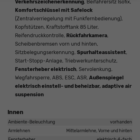
Verkehrszeichenerkennung
, Beifahrersitz Isofix,
Komfortschlüssel mit Safelock
(Zentralverriegelung mit Funkfernbedienung),
Kopfstützen, Kraftstofftank 85 Liter,
Reifendruckkontrolle,
Rückfahrkamera
,
Scheibenbremsen vorn und hinten,
Sitzbelegungserkennung,
Spurhalteassistent
,
Start-Stopp-Anlage, Triebwerkunterschutz,
Fensterheber elektrisch
, Servolenkung,
Wegfahrsperre, ABS, ESC, ASR,
Außenspiegel
elektrisch einstell- und beheizbar, adaptive air
suspension
Innen
Ambiente-Beleuchtung
vorhanden
Armlehnen
Mittelarmlehne, Vorne und hinten
Fensterheber
elektrisch 4-fach