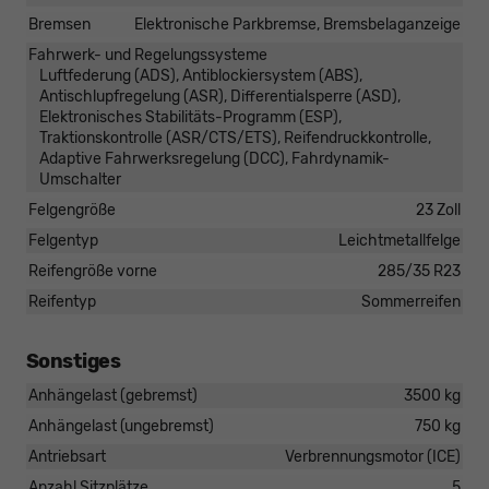
Bremsen
Elektronische Parkbremse, Bremsbelaganzeige
Fahrwerk- und Regelungssysteme
Luftfederung (ADS), Antiblockiersystem (ABS),
Antischlupfregelung (ASR), Differentialsperre (ASD),
Elektronisches Stabilitäts-Programm (ESP),
Traktionskontrolle (ASR/CTS/ETS), Reifendruckkontrolle,
Adaptive Fahrwerksregelung (DCC), Fahrdynamik-
Umschalter
Felgengröße
23 Zoll
Felgentyp
Leichtmetallfelge
Reifengröße vorne
285/35 R23
Reifentyp
Sommerreifen
Sonstiges
Anhängelast (gebremst)
3500 kg
Anhängelast (ungebremst)
750 kg
Antriebsart
Verbrennungsmotor (ICE)
Anzahl Sitzplätze
5