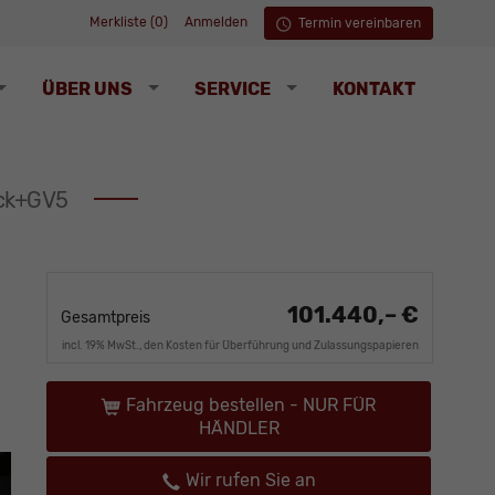
Merkliste (
0
)
Anmelden
Termin vereinbaren
ÜBER UNS
SERVICE
KONTAKT
ack+GV5
101.440,– €
Gesamtpreis
incl. 19% MwSt., den Kosten für Überführung und Zulassungspapieren
Fahrzeug bestellen - NUR FÜR
HÄNDLER
Wir rufen Sie an