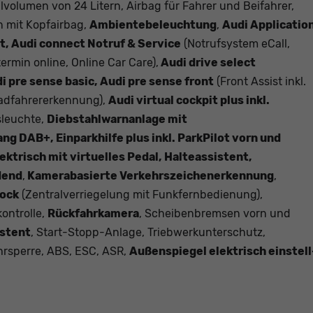
volumen von 24 Litern, Airbag für Fahrer und Beifahrer,
n mit Kopfairbag,
Ambientebeleuchtung
,
Audi Applicatio
t, Audi connect Notruf & Service
(Notrufsystem eCall,
rmin online, Online Car Care),
Audi drive select
i pre sense basic, Audi pre sense front
(Front Assist inkl.
adfahrererkennung),
Audi virtual cockpit plus inkl.
sleuchte,
Diebstahlwarnanlage mit
 DAB+, Einparkhilfe plus inkl. ParkPilot vorn und
ektrisch mit virtuelles Pedal, Halteassistent,
dend
,
Kamerabasierte Verkehrszeichenerkennung
,
lock
(Zentralverriegelung mit Funkfernbedienung),
kontrolle,
Rückfahrkamera
, Scheibenbremsen vorn und
istent
, Start-Stopp-Anlage, Triebwerkunterschutz,
hrsperre, ABS, ESC, ASR,
Außenspiegel elektrisch einstell