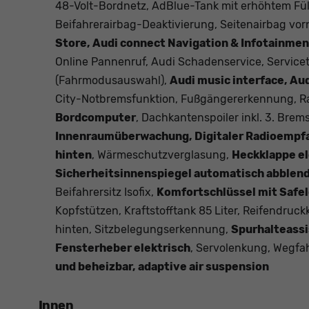
48-Volt-Bordnetz, AdBlue-Tank mit erhöhtem Füll
Beifahrerairbag-Deaktivierung, Seitenairbag vor
Store, Audi connect Navigation & Infotainmen
Online Pannenruf, Audi Schadenservice, Servicete
(Fahrmodusauswahl),
Audi music interface, Aud
City-Notbremsfunktion, Fußgängererkennung, R
Bordcomputer
, Dachkantenspoiler inkl. 3. Brem
Innenraumüberwachung, Digitaler Radioempfang
hinten
, Wärmeschutzverglasung,
Heckklappe el
Sicherheitsinnenspiegel automatisch abblen
Beifahrersitz Isofix,
Komfortschlüssel mit Safe
Kopfstützen, Kraftstofftank 85 Liter, Reifendruck
hinten, Sitzbelegungserkennung,
Spurhalteass
Fensterheber elektrisch
, Servolenkung, Wegfa
und beheizbar, adaptive air suspension
Innen