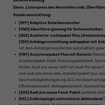
Ehem. Listenpreis des Herstellers inkl. Überführ
Sonderausstattung:
[9PF] Adaptive Scheibenwischer
[VW0] Akustikverglasung für Seitenscheiben
[QQ2] Ambiente-Lichtpaket Plus (Ambienteb
[1D9] Anhängevorrichtung anklappbar mit An
mit dem Anhängerassistenten automatisch gele
[PBY] Assistenzpaket Plus mit Remote
(Remot
Assistenzpaket Stadt, Kreuzungsassistent, Spur
hinten, Audi pre sense 360° mit Audi Pre sense Fr
und audi pre sense side, Assistenzpaket tour, ada
Geschwindigkeitsregelung ACC mit Geschwindigk
Effizienzassistent, Abbiegeassistent, Ausweichas
[4X9] Audi pre sense Fond-Paket
(seitliche Air
[6XL] Außenspiegel automatisch abblendend
(