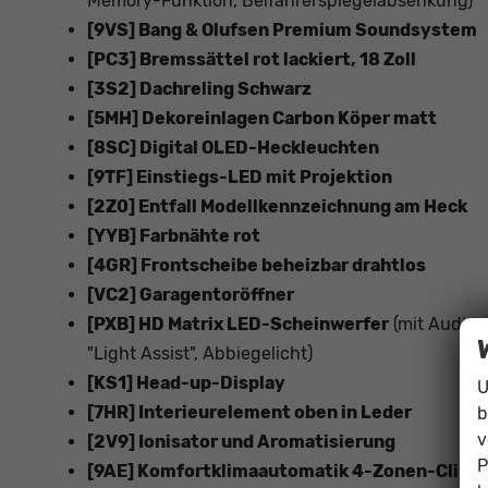
Memory-Funktion, Beifahrerspiegelabsenkung)
[9VS] Bang & Olufsen Premium Soundsystem
[PC3] Bremssättel rot lackiert, 18 Zoll
[3S2] Dachreling Schwarz
[5MH] Dekoreinlagen Carbon Köper matt
[8SC] Digital OLED-Heckleuchten
[9TF] Einstiegs-LED mit Projektion
[2Z0] Entfall Modellkennzeichnung am Heck
[YYB] Farbnähte rot
[4GR] Frontscheibe beheizbar drahtlos
[VC2] Garagentoröffner
[PXB] HD Matrix LED-Scheinwerfer
(mit Audi La
"Light Assist", Abbiegelicht)
[KS1] Head-up-Display
U
[7HR] Interieurelement oben in Leder
b
v
[2V9] Ionisator und Aromatisierung
P
[9AE] Komfortklimaautomatik 4-Zonen-Clima