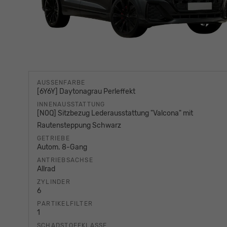
AUSSENFARBE
[6Y6Y] Daytonagrau Perleffekt
INNENAUSSTATTUNG
[N0Q] Sitzbezug Lederausstattung "Valcona" mit
Rautensteppung Schwarz
GETRIEBE
Autom. 8-Gang
ANTRIEBSACHSE
Allrad
ZYLINDER
6
PARTIKELFILTER
1
SCHADSTOFFKLASSE