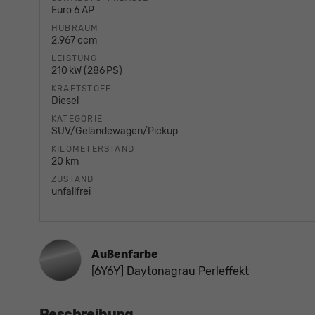
Euro 6 AP
HUBRAUM
2.967 ccm
LEISTUNG
210 kW (286 PS)
KRAFTSTOFF
Diesel
KATEGORIE
SUV/Geländewagen/Pickup
KILOMETERSTAND
20 km
ZUSTAND
unfallfrei
Außenfarbe
[6Y6Y] Daytonagrau Perleffekt
Beschreibung