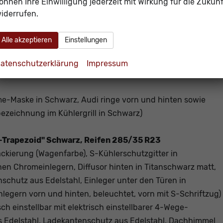
önnen Ihre Einwilligung jederzeit mit Wirkung für die Zukunf
iderrufen.
nsteppung
(S-Prägung für Sportsitze plus vorne, Vordersitz
bar, Lendenwirbelstütze für die Vordersitzlehnen)
Alle akzeptieren
Einstellungen
 mit Schaltwippen
atenschutzerklärung
Impressum
me-Maske in Schwarz, Audi ringe vorn und hinten sowie
zeichnung im Kühlergrill in Schwarz)
n-Trapezoid" Schwarz, Reifen 285/35 R23
lackierung (Wagenfarbe), S-Kühlerschutzgitter in
n Chromeinlegern, Diffusor hinten in Titanschwarz matt,
chutz aus Edelstahl, Einleger unter den Türen in
legern vorn und hinten, beleuchtet, vorn mit S-Schriftzug)
sch einstellbar mit elektrisch einstellbarer 4-Wege-
s Edelstahl, Ladekantenschutz aus Edelstahl, Dachhimmel