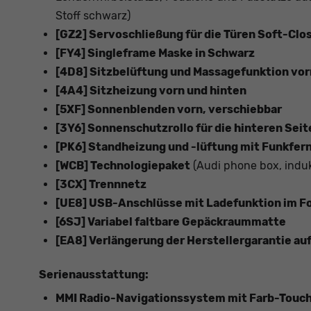
Stoff schwarz)
[GZ2] Servoschließung für die Türen Soft-Clo
[FY4] Singleframe Maske in Schwarz
[4D8] Sitzbelüftung und Massagefunktion vor
[4A4] Sitzheizung vorn und hinten
[5XF] Sonnenblenden vorn, verschiebbar
[3Y6] Sonnenschutzrollo für die hinteren Seit
[PK6] Standheizung und -lüftung mit Funkfe
[WCB] Technologiepaket
(Audi phone box, induk
[3CX] Trennnetz
[UE8] USB-Anschlüsse mit Ladefunktion im F
[6SJ] Variabel faltbare Gepäckraummatte
[EA8] Verlängerung der Herstellergarantie au
Serienausstattung:
MMI Radio-Navigationssystem mit Farb-Touch