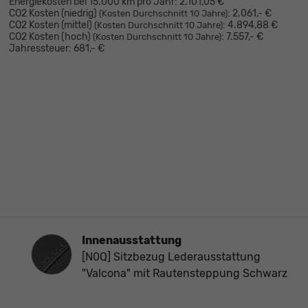
Energiekosten bei 15.000 km pro Jahr:
2.101,05 €
CO2 Kosten (niedrig)
:
2.061,- €
(Kosten Durchschnitt 10 Jahre)
CO2 Kosten (mittel)
:
4.894,88 €
(Kosten Durchschnitt 10 Jahre)
CO2 Kosten (hoch)
:
7.557,- €
(Kosten Durchschnitt 10 Jahre)
Jahressteuer:
681,- €
Innenausstattung
Innenausstattung
[N0Q] Sitzbezug Lederausstattung
"Valcona" mit Rautensteppung Schwarz