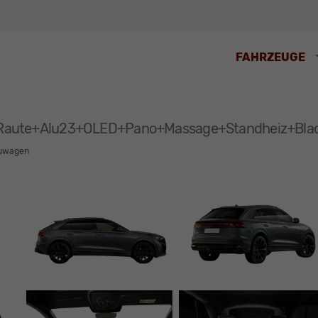
FAHRZEUGE
K+Raute+Alu23+OLED+Pano+Massage+Standheiz+Bl
uwagen