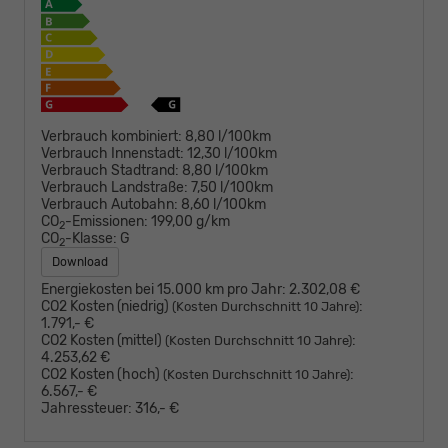
Verbrauch kombiniert:
8,80 l/100km
Verbrauch Innenstadt:
12,30 l/100km
Verbrauch Stadtrand:
8,80 l/100km
Verbrauch Landstraße:
7,50 l/100km
Verbrauch Autobahn:
8,60 l/100km
CO
-Emissionen:
199,00 g/km
2
CO
-Klasse:
G
2
Download
Energiekosten bei 15.000 km pro Jahr:
2.302,08 €
CO2 Kosten (niedrig)
:
(Kosten Durchschnitt 10 Jahre)
1.791,- €
CO2 Kosten (mittel)
:
(Kosten Durchschnitt 10 Jahre)
4.253,62 €
CO2 Kosten (hoch)
:
(Kosten Durchschnitt 10 Jahre)
6.567,- €
Jahressteuer:
316,- €