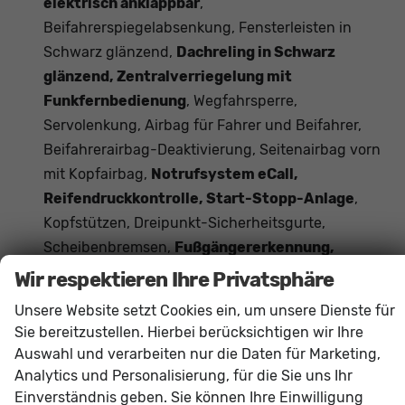
elektrisch anklappbar
,
Beifahrerspiegelabsenkung, Fensterleisten in
Schwarz glänzend,
Dachreling in Schwarz
glänzend, Zentralverriegelung mit
Funkfernbedienung
, Wegfahrsperre,
Servolenkung, Airbag für Fahrer und Beifahrer,
Beifahrerairbag-Deaktivierung, Seitenairbag vorn
mit Kopfairbag,
Notrufsystem eCall,
Reifendruckkontrolle, Start-Stopp-Anlage
,
Kopfstützen, Dreipunkt-Sicherheitsgurte,
Scheibenbremsen,
Fußgängererkennung,
Fensterheber elektrisch, Isofix,
Wir respektieren Ihre Privatsphäre
Müdigkeitserkennung
Unsere Website setzt Cookies ein, um unsere Dienste für
Sie bereitzustellen. Hierbei berücksichtigen wir Ihre
Innen
Auswahl und verarbeiten nur die Daten für Marketing,
Analytics und Personalisierung, für die Sie uns Ihr
Ambiente-Beleuchtung
vorhanden
Einverständnis geben. Sie können Ihre Einwilligung
Armlehnen
Mittelarmlehne, Vorne und hinten