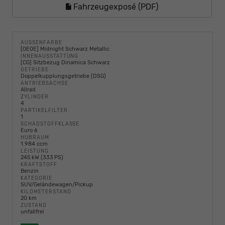
Fahrzeugexposé (PDF)
AUSSENFARBE
[0E0E] Midnight Schwarz Metallic
INNENAUSSTATTUNG
[CG] Sitzbezug Dinamica Schwarz
GETRIEBE
Doppelkupplungsgetriebe (DSG)
ANTRIEBSACHSE
Allrad
ZYLINDER
4
PARTIKELFILTER
1
SCHADSTOFFKLASSE
Euro 6
HUBRAUM
1.984 ccm
LEISTUNG
245 kW (333 PS)
KRAFTSTOFF
Benzin
KATEGORIE
SUV/Geländewagen/Pickup
KILOMETERSTAND
20 km
ZUSTAND
unfallfrei