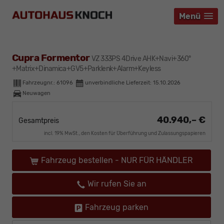
Menü
Menü
Menü
Cupra Formentor
VZ 333PS 4Drive AHK+Navi+360°
+Matrix+Dinamica+GV5+Parklenk+Alarm+Keyless
Fahrzeugnr.:
61096
unverbindliche Lieferzeit:
15.10.2026
Neuwagen
40.940,– €
Gesamtpreis
incl. 19% MwSt., den Kosten für Überführung und Zulassungspapieren
Fahrzeug bestellen - NUR FÜR HÄNDLER
Wir rufen Sie an
Fahrzeug parken