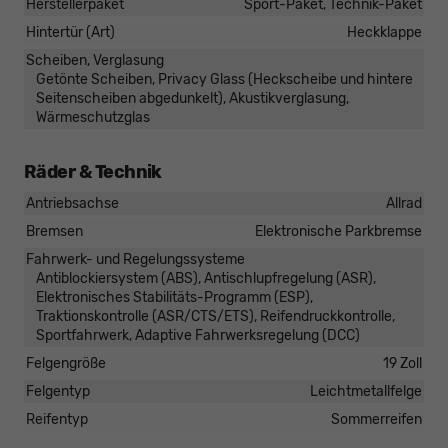
Herstellerpaket
Sport-Paket, Technik-Paket
Hintertür (Art)
Heckklappe
Scheiben, Verglasung
Getönte Scheiben, Privacy Glass (Heckscheibe und hintere
Seitenscheiben abgedunkelt), Akustikverglasung,
Wärmeschutzglas
Räder & Technik
Antriebsachse
Allrad
Bremsen
Elektronische Parkbremse
Fahrwerk- und Regelungssysteme
Antiblockiersystem (ABS), Antischlupfregelung (ASR),
Elektronisches Stabilitäts-Programm (ESP),
Traktionskontrolle (ASR/CTS/ETS), Reifendruckkontrolle,
Sportfahrwerk, Adaptive Fahrwerksregelung (DCC)
Felgengröße
19 Zoll
Felgentyp
Leichtmetallfelge
Reifentyp
Sommerreifen