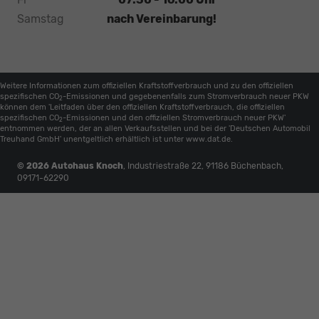
Samstag
nach Vereinbarung!
Weitere Informationen zum offiziellen Kraftstoffverbrauch und zu den offiziellen
spezifischen CO
-Emissionen und gegebenenfalls zum Stromverbrauch neuer PKW
2
können dem 'Leitfaden über den offiziellen Kraftstoffverbrauch, die offiziellen
spezifischen CO
-Emissionen und den offiziellen Stromverbrauch neuer PKW'
2
entnommen werden, der an allen Verkaufsstellen und bei der 'Deutschen Automobil
Treuhand GmbH' unentgeltlich erhältlich ist unter www.dat.de.
© 2026
Autohaus Knoch
,
Industriestraße 22
,
91186
Büchenbach,
09171-62290