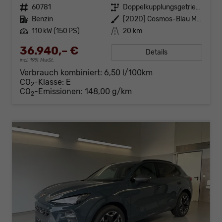
Fahrzeugnr.
60781
Getriebe
Doppelkupplungsgetriebe (DSG)
Kraftstoff
Benzin
Außenfarbe
[2D2D] Cosmos-Blau Metallic
Leistung
110 kW (150 PS)
Kilometerstand
20 km
36.940,– €
Details
incl. 19% MwSt.
Verbrauch kombiniert:
6,50 l/100km
CO
-Klasse:
E
2
CO
-Emissionen:
148,00 g/km
2