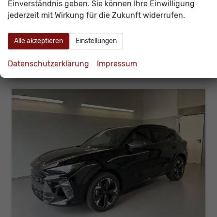
Leistung
110 kW (150 PS)
Kilometerstand
20 km
Einverständnis geben. Sie können Ihre Einwilligung
jederzeit mit Wirkung für die Zukunft widerrufen.
38.420,– €
Details
incl. 19% MwSt.
Verbrauch kombiniert:
6,50 l/100km
Alle akzeptieren
Einstellungen
CO
-Klasse:
E
2
CO
-Emissionen:
148,00 g/km
2
Datenschutzerklärung
Impressum