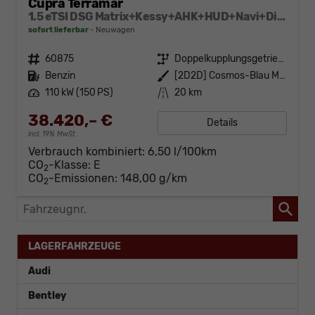
Cupra Terramar
1.5 eTSI DSG Matrix+Kessy+AHK+HUD+Navi+Dinamica+360°+eHeck+GV5
sofort lieferbar
Neuwagen
Fahrzeugnr.
60875
Getriebe
Doppelkupplungsgetriebe (DSG)
Kraftstoff
Benzin
Außenfarbe
[2D2D] Cosmos-Blau Metallic
Leistung
110 kW (150 PS)
Kilometerstand
20 km
38.420,– €
Details
incl. 19% MwSt.
Verbrauch kombiniert:
6,50 l/100km
CO
-Klasse:
E
2
CO
-Emissionen:
148,00 g/km
2
Fahrzeugnr.
LAGERFAHRZEUGE
Audi
Bentley