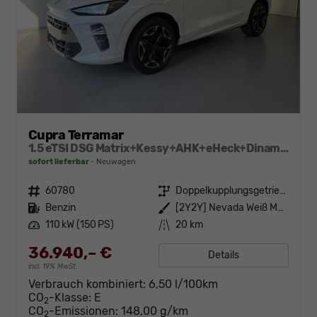
Cupra Terramar
1.5 eTSI DSG Matrix+Kessy+AHK+eHeck+Dinamica+CarPlay+eHeck+GV5
sofort lieferbar
Neuwagen
Fahrzeugnr.
60780
Getriebe
Doppelkupplungsgetriebe (DSG)
Kraftstoff
Benzin
Außenfarbe
[2Y2Y] Nevada Weiß Metallic
Leistung
110 kW (150 PS)
Kilometerstand
20 km
36.940,– €
Details
incl. 19% MwSt.
Verbrauch kombiniert:
6,50 l/100km
CO
-Klasse:
E
2
CO
-Emissionen:
148,00 g/km
2