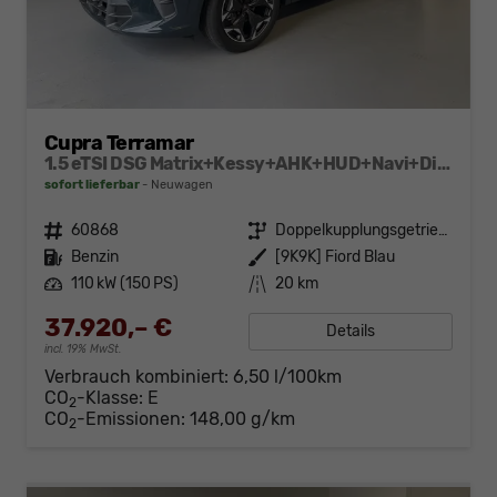
Cupra Terramar
1.5 eTSI DSG Matrix+Kessy+AHK+HUD+Navi+Dinamica+360°+eHeck+GV5
sofort lieferbar
Neuwagen
Fahrzeugnr.
60868
Getriebe
Doppelkupplungsgetriebe (DSG)
Kraftstoff
Benzin
Außenfarbe
[9K9K] Fiord Blau
Leistung
110 kW (150 PS)
Kilometerstand
20 km
37.920,– €
Details
incl. 19% MwSt.
Verbrauch kombiniert:
6,50 l/100km
CO
-Klasse:
E
2
CO
-Emissionen:
148,00 g/km
2