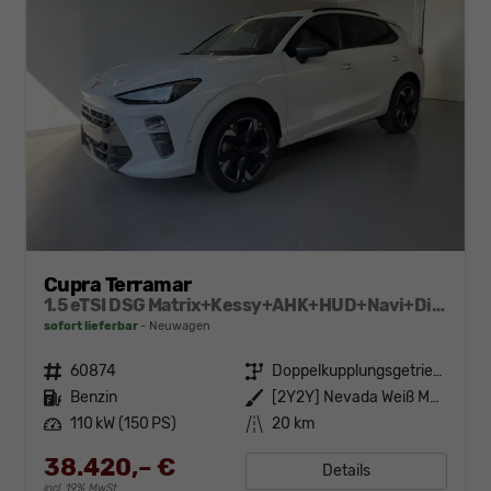
Cupra Terramar
1.5 eTSI DSG Matrix+Kessy+AHK+HUD+Navi+Dinamica+360°+eHeck+GV5
sofort lieferbar
Neuwagen
Fahrzeugnr.
60874
Getriebe
Doppelkupplungsgetriebe (DSG)
Kraftstoff
Benzin
Außenfarbe
[2Y2Y] Nevada Weiß Metallic
Leistung
110 kW (150 PS)
Kilometerstand
20 km
38.420,– €
Details
incl. 19% MwSt.