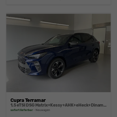
Cupra Terramar
1.5 eTSI DSG Matrix+Kessy+AHK+eHeck+Dinamica+CarPlay+eHeck+GV5
sofort lieferbar
Neuwagen