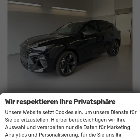
Cupra Terramar
Wir respektieren Ihre Privatsphäre
1.5 eTSI DSG Matrix+Kessy+AHK+HUD+Navi+Dinamica+360°+eHeck+GV5
Unsere Website setzt Cookies ein, um unsere Dienste für
sofort lieferbar
Neuwagen
Sie bereitzustellen. Hierbei berücksichtigen wir Ihre
Fahrzeugnr.
60869
Getriebe
Doppelkupplungsgetriebe (DSG)
Auswahl und verarbeiten nur die Daten für Marketing,
Kraftstoff
Benzin
Außenfarbe
[0E0E] Midnight Schwarz Metallic
Analytics und Personalisierung, für die Sie uns Ihr