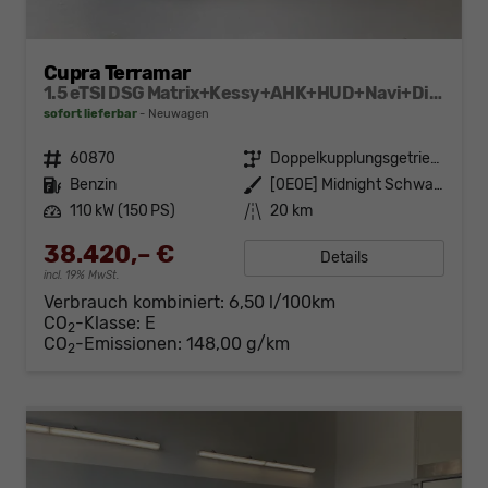
Cupra Terramar
1.5 eTSI DSG Matrix+Kessy+AHK+HUD+Navi+Dinamica+360°+eHeck+GV5
sofort lieferbar
Neuwagen
Fahrzeugnr.
60870
Getriebe
Doppelkupplungsgetriebe (DSG)
Kraftstoff
Benzin
Außenfarbe
[0E0E] Midnight Schwarz Metallic
Leistung
110 kW (150 PS)
Kilometerstand
20 km
38.420,– €
Details
incl. 19% MwSt.
Verbrauch kombiniert:
6,50 l/100km
CO
-Klasse:
E
2
CO
-Emissionen:
148,00 g/km
2