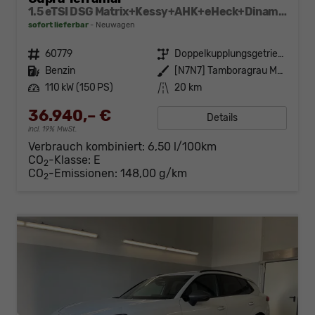
1.5 eTSI DSG Matrix+Kessy+AHK+eHeck+Dinamica+CarPlay+eHeck+GV5
sofort lieferbar
Neuwagen
Fahrzeugnr.
60779
Getriebe
Doppelkupplungsgetriebe (DSG)
Kraftstoff
Benzin
Außenfarbe
[N7N7] Tamboragrau Metallic
Leistung
110 kW (150 PS)
Kilometerstand
20 km
36.940,– €
Details
incl. 19% MwSt.
Verbrauch kombiniert:
6,50 l/100km
CO
-Klasse:
E
2
CO
-Emissionen:
148,00 g/km
2