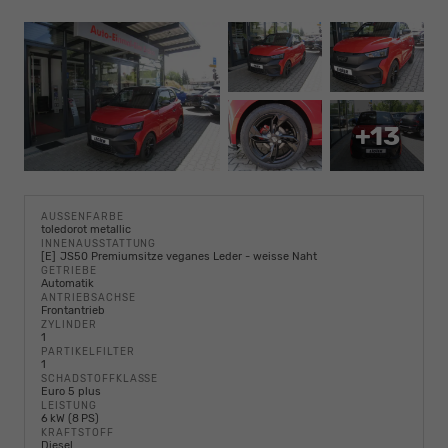
+13
AUSSENFARBE
toledorot metallic
INNENAUSSTATTUNG
E
JS50 Premiumsitze veganes Leder - weisse Naht
GETRIEBE
Automatik
ANTRIEBSACHSE
Frontantrieb
ZYLINDER
1
PARTIKELFILTER
1
SCHADSTOFFKLASSE
Euro 5 plus
LEISTUNG
6 kW (8 PS)
KRAFTSTOFF
Diesel