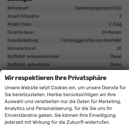
Antriebsart
Verbrennungsmotor (ICE)
Anzahl Sitzplätze
2
Anzahl Türen
2-türig
Garantiedauer
24 Monate
Garantieleistung
Fahrzeuggarantie vom Hersteller
Kilometerstand
20
Kraftstoff: emissionsärmster
Diesel
Kraftstoff: unterstützte
Diesel
Polsterung
Leder
Wir respektieren Ihre Privatsphäre
Rußpartikelfilter / SCR
vorhanden
Unsere Website setzt Cookies ein, um unsere Dienste für
Sie bereitzustellen. Hierbei berücksichtigen wir Ihre
Serienausstattungen
Auswahl und verarbeiten nur die Daten für Marketing,
Analytics und Personalisierung, für die Sie uns Ihr
Innen
Einverständnis geben. Sie können Ihre Einwilligung
Carbondekor
vorhanden
jederzeit mit Wirkung für die Zukunft widerrufen.
Handschuhfach geschlossen
vorhanden