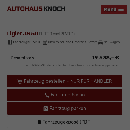
Menü
Menü
Menü
Ligier JS 50
ELITE Diesel REVO D+
Fahrzeugnr.:
61110
unverbindliche Lieferzeit: Sofort
Neuwagen
19.538,– €
Gesamtpreis
incl. 19% MwSt., den Kosten für Überführung und Zulassungspapieren
Fahrzeug bestellen - NUR FÜR HÄNDLER
Wir rufen Sie an
Fahrzeug parken
Fahrzeugexposé (PDF)