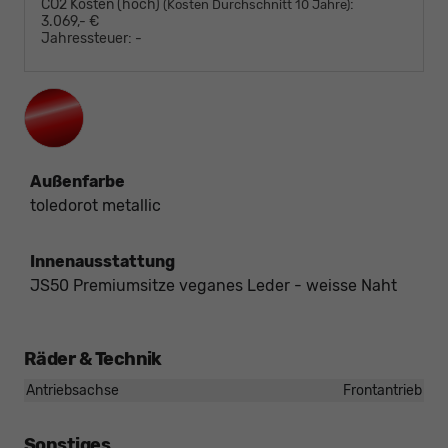
CO2 Kosten (hoch)
:
(Kosten Durchschnitt 10 Jahre)
3.069,- €
Jahressteuer:
-
Außenfarbe
toledorot metallic
Innenausstattung
JS50 Premiumsitze veganes Leder - weisse Naht
Räder & Technik
Antriebsachse
Frontantrieb
Sonstiges