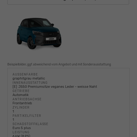
Beispielbilder, ggf.abweichend vom Angebot und mit Sonderausstattung
AUSSENFARBE
graphitgrau metallic
INNENAUSSTATTUNG
E
JS50 Premiumsitze veganes Leder - weisse Naht
GETRIEBE
Automatik
ANTRIEBSACHSE
Frontantrieb
ZYLINDER
1
PARTIKELFILTER
1
SCHADSTOFFKLASSE
Euro 5 plus
LEISTUNG
6 kW (8 PS)