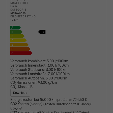
KRAFTSTOFF
Diesel
KATEGORIE
Kleinwagen
KILOMETERSTAND
10 km
Verbrauch kombiniert:
3,00 l/100km
Verbrauch Innenstadt:
3,00 l/100km
Verbrauch Stadtrand:
3,00 l/100km
Verbrauch Landstraße:
3,00 l/100km
Verbrauch Autobahn:
3,00 l/100km
CO
-Emissionen:
93,00 g/km
2
CO
-Klasse:
B
2
Download
Energiekosten bei 15.000 km pro Jahr:
724,50 €
CO2 Kosten (niedrig)
:
(Kosten Durchschnitt 10 Jahre)
837,- €
CO2 Kosten (mittel)
:
(Kosten Durchschnitt 10 Jahre)