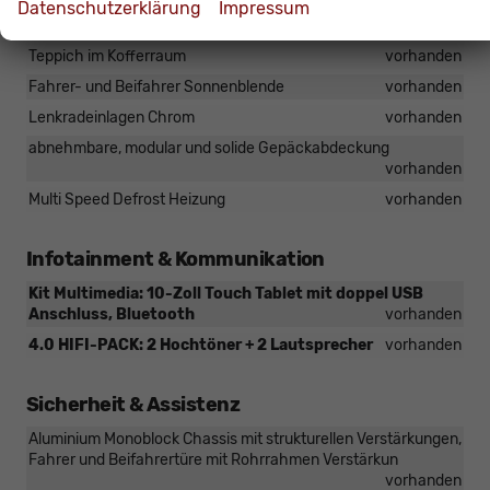
Datenschutzerklärung
Impressum
Fensterheber elektrisch
vorhanden
Teppich im Kofferraum
vorhanden
Fahrer- und Beifahrer Sonnenblende
vorhanden
Lenkradeinlagen Chrom
vorhanden
abnehmbare, modular und solide Gepäckabdeckung
vorhanden
Multi Speed Defrost Heizung
vorhanden
Infotainment & Kommunikation
Kit Multimedia: 10-Zoll Touch Tablet mit doppel USB
Anschluss, Bluetooth
vorhanden
4.0 HIFI-PACK: 2 Hochtöner + 2 Lautsprecher
vorhanden
Sicherheit & Assistenz
Aluminium Monoblock Chassis mit strukturellen Verstärkungen,
Fahrer und Beifahrertüre mit Rohrrahmen Verstärkun
vorhanden