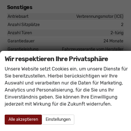
Sonstiges
Antriebsart
Verbrennungsmotor (ICE)
Anzahl Sitzplätze
2
Anzahl Türen
2-türig
Garantiedauer
24 Monate
Garantieleistung
Fahrzeuggarantie vom Hersteller
Wir respektieren Ihre Privatsphäre
Kilometerstand
10
Kraftstoff: emissionsärmster
Diesel
Unsere Website setzt Cookies ein, um unsere Dienste für
Kraftstoff: unterstützte
Diesel
Sie bereitzustellen. Hierbei berücksichtigen wir Ihre
Rußpartikelfilter / SCR
vorhanden
Auswahl und verarbeiten nur die Daten für Marketing,
Analytics und Personalisierung, für die Sie uns Ihr
Einverständnis geben. Sie können Ihre Einwilligung
Serienausstattungen
jederzeit mit Wirkung für die Zukunft widerrufen.
Innen
Alle akzeptieren
Einstellungen
Carbondekor
vorhanden
Handschuhfach geschlossen
vorhanden