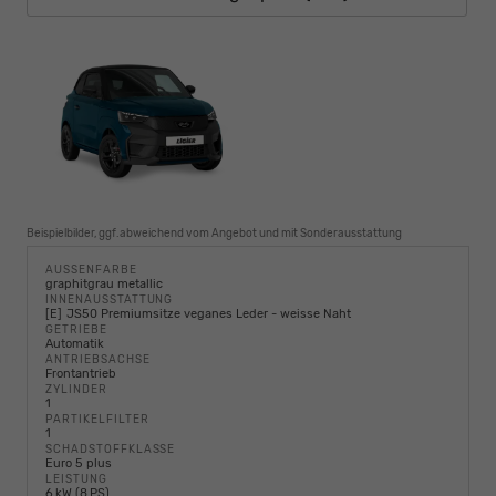
Beispielbilder, ggf.abweichend vom Angebot und mit Sonderausstattung
AUSSENFARBE
graphitgrau metallic
INNENAUSSTATTUNG
E
JS50 Premiumsitze veganes Leder - weisse Naht
GETRIEBE
Automatik
ANTRIEBSACHSE
Frontantrieb
ZYLINDER
1
PARTIKELFILTER
1
SCHADSTOFFKLASSE
Euro 5 plus
LEISTUNG
6 kW (8 PS)