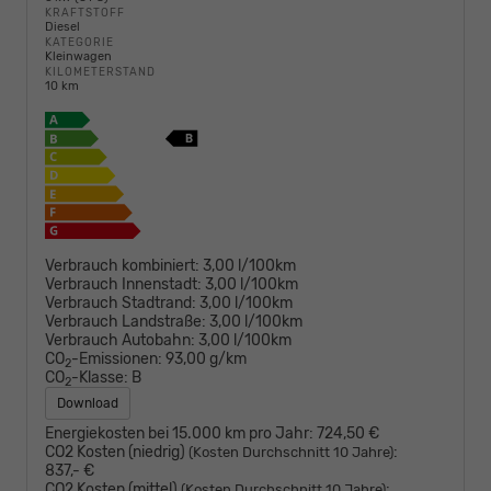
KRAFTSTOFF
Diesel
KATEGORIE
Kleinwagen
KILOMETERSTAND
10 km
Verbrauch kombiniert:
3,00 l/100km
Verbrauch Innenstadt:
3,00 l/100km
Verbrauch Stadtrand:
3,00 l/100km
Verbrauch Landstraße:
3,00 l/100km
Verbrauch Autobahn:
3,00 l/100km
CO
-Emissionen:
93,00 g/km
2
CO
-Klasse:
B
2
Download
Energiekosten bei 15.000 km pro Jahr:
724,50 €
CO2 Kosten (niedrig)
:
(Kosten Durchschnitt 10 Jahre)
837,- €
CO2 Kosten (mittel)
:
(Kosten Durchschnitt 10 Jahre)