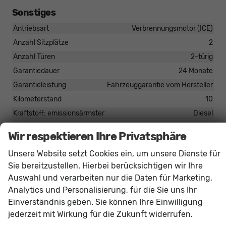
Sonstiges
Antriebsart
Verbrennungsmotor (ICE)
Anzahl Sitzplätze
2
Anzahl Türen
2-türig
Garantiedauer
24 Monate
Garantieleistung
Fahrzeuggarantie vom Hersteller
Kilometerstand
10
Kraftstoff: emissionsärmster
Diesel
Kraftstoff: unterstützte
Diesel
Wir respektieren Ihre Privatsphäre
Rußpartikelfilter / SCR
vorhanden
Unsere Website setzt Cookies ein, um unsere Dienste für
Sie bereitzustellen. Hierbei berücksichtigen wir Ihre
Serienausstattungen
Auswahl und verarbeiten nur die Daten für Marketing,
Analytics und Personalisierung, für die Sie uns Ihr
Innen
Einverständnis geben. Sie können Ihre Einwilligung
Carbondekor
vorhanden
jederzeit mit Wirkung für die Zukunft widerrufen.
Handschuhfach geschlossen
vorhanden