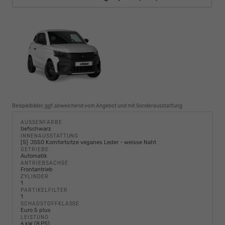
Beispielbilder, ggf.abweichend vom Angebot und mit Sonderausstattung
AUSSENFARBE
tiefschwarz
INNENAUSSTATTUNG
S
JS50 Komfortsitze veganes Leder - weisse Naht
GETRIEBE
Automatik
ANTRIEBSACHSE
Frontantrieb
ZYLINDER
1
PARTIKELFILTER
1
SCHADSTOFFKLASSE
Euro 5 plus
LEISTUNG
6 kW (8 PS)