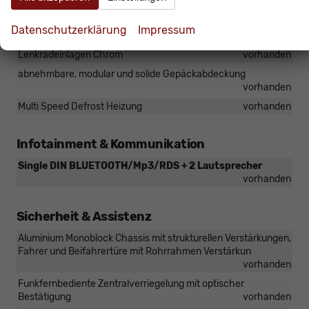
Fensterheber elektrisch
vorhanden
Datenschutzerklärung
Impressum
Fahrer- und Beifahrer Sonnenblende
vorhanden
Lenkradeinlagen Chrom
vorhanden
abnehmbare, modular und solide Gepäckabdeckung
vorhanden
Multi Speed Defrost Heizung
vorhanden
Infotainment & Kommunikation
Single DIN BLUETOOTH/Mp3/RDS + 2 Lautsprecher
vorhanden
Sicherheit & Assistenz
Aluminium Monoblock Chassis mit strukturellen Verstärkungen,
Fahrer und Beifahrertüre mit Rohrrahmen Verstärkun
vorhanden
Funkfernbediente Zentralverriegelung mit optischer
Bestätigung
vorhanden