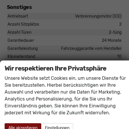
Sonstiges
Antriebsart
Verbrennungsmotor (ICE)
Anzahl Sitzplätze
2
Anzahl Türen
2-türig
Garantiedauer
24 Monate
Garantieleistung
Fahrzeuggarantie vom Hersteller
Kilometerstand
10
Kraftstoff: emissionsärmster
Diesel
Wir respektieren Ihre Privatsphäre
Kraftstoff: unterstützte
Diesel
Unsere Website setzt Cookies ein, um unsere Dienste für
Rußpartikelfilter / SCR
vorhanden
Sie bereitzustellen. Hierbei berücksichtigen wir Ihre
Auswahl und verarbeiten nur die Daten für Marketing,
Analytics und Personalisierung, für die Sie uns Ihr
Serienausstattungen
Einverständnis geben. Sie können Ihre Einwilligung
Innen
jederzeit mit Wirkung für die Zukunft widerrufen.
Carbondekor
vorhanden
Handschuhfach geschlossen
vorhanden
Alle akzeptieren
Einstellungen