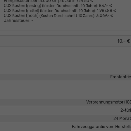
Energiekosten bei 15.000 km pro Jahr:
724,50 €
CO2 Kosten (niedrig)
:
837,- €
(Kosten Durchschnitt 10 Jahre)
CO2 Kosten (mittel)
:
1.987,88 €
(Kosten Durchschnitt 10 Jahre)
CO2 Kosten (hoch)
:
3.069,- €
(Kosten Durchschnitt 10 Jahre)
Jahressteuer:
-
10,– €
Frontantri
Verbrennungsmotor (IC
2-tür
24 Mona
Fahrzeuggarantie vom Herstell