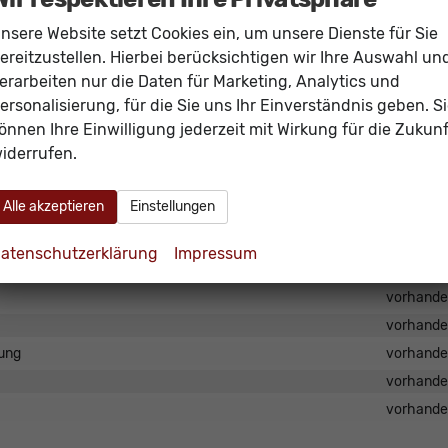
vorhand
nsere Website setzt Cookies ein, um unsere Dienste für Sie
ereitzustellen. Hierbei berücksichtigen wir Ihre Auswahl un
erarbeiten nur die Daten für Marketing, Analytics und
en und mit Rohrrahmen Verstärkung
vorhand
ersonalisierung, für die Sie uns Ihr Einverständnis geben. S
vorhand
önnen Ihre Einwilligung jederzeit mit Wirkung für die Zukunf
iderrufen.
Alle akzeptieren
Einstellungen
vorhand
vorhand
atenschutzerklärung
Impressum
vorhand
vorhand
vorhand
gung
vorhand
vorhand
vorhand