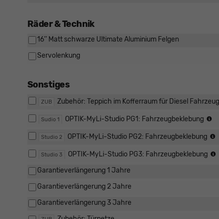
Räder & Technik
16’’ Matt schwarze Ultimate Aluminium Felgen
Servolenkung
Sonstiges
Zubehör: Teppich im Kofferraum für Diesel Fahrzeu
ZUB
P
OPTIK-MyLi-Studio PG1: Fahrzeugbeklebung
Sudio 1
12
+
OPTIK-MyLi-Studio PG2: Fahrzeugbeklebung
Studio 2
M
OPTIK-MyLi-Studio PG3: Fahrzeugbeklebung
Studio 3
Garantieverlängerung 1 Jahre
Garantieverlängerung 2 Jahre
Garantieverlängerung 3 Jahre
Zubehör: Türnetze