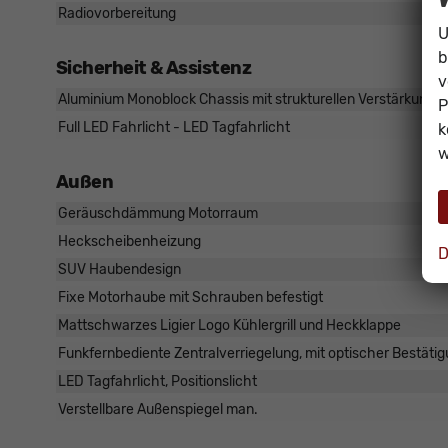
Radiovorbereitung
U
b
Sicherheit & Assistenz
v
Aluminium Monoblock Chassis mit strukturellen Verstärkung
P
Full LED Fahrlicht - LED Tagfahrlicht
k
w
Außen
Geräuschdämmung Motorraum
Heckscheibenheizung
D
SUV Haubendesign
Fixe Motorhaube mit Schrauben befestigt
Mattschwarzes Ligier Logo Kühlergrill und Heckklappe
Funkfernbediente Zentralverriegelung, mit optischer Bestäti
LED Tagfahrlicht, Positionslicht
Verstellbare Außenspiegel man.