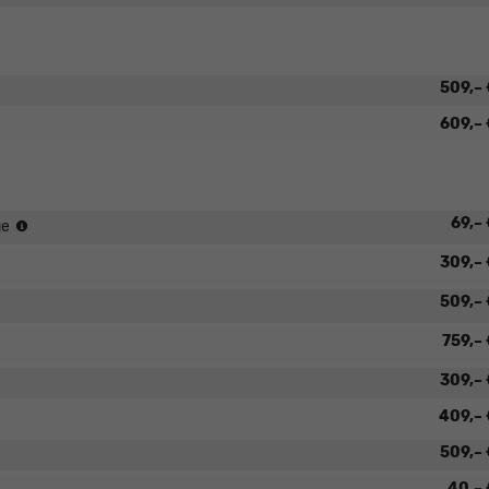
509,–
609,–
mit
69,–
ge
AdBlue-
aket
309,–
Abdeckung
9,-
Paket
509,–
299,-
ontage
Paket
759,–
+
499,-
Montage
309,–
+
Montage
409,–
509,–
40,–