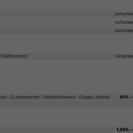
vorhand
vorhand
vorhand
t Elektromotor)
vorhand
luss - 2 Lautsprecher - Rückfahrkamera - Carplay, Android
609,–
1.509,–