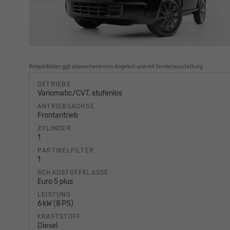
Beispielbilder, ggf.abweichend vom Angebot und mit Sonderausstattung
GETRIEBE
Variomatic/CVT, stufenlos
ANTRIEBSACHSE
Frontantrieb
ZYLINDER
1
PARTIKELFILTER
1
SCHADSTOFFKLASSE
Euro 5 plus
LEISTUNG
6 kW (8 PS)
KRAFTSTOFF
Diesel