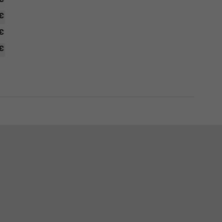
 €
 €
 €