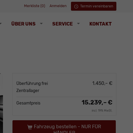
Merkliste (
0
)
Anmelden
Termin vereinbaren
ÜBER UNS
SERVICE
KONTAKT
1.450,– €
Überführung frei
Zentrallager
15.239,– €
Gesamtpreis
incl. 19% MwSt.
Fahrzeug bestellen - NUR FÜR
HÄNDLER