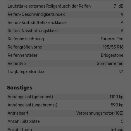
Lautstärke externes Rollgeräusch der Reifen
71 dB
Reifen-Geschwindigkeitsindex
V
Reifen-Kraftstoffeffizienzklasse
A
Reifen-Nasshaftungsklasse
A
Reifenbezeichnung
Turanza Eco
Reifengröße vorne
195/55 R16
Reifenhersteller
Bridgestone
Reifentyp
Sommerreifen
Tragfähigkeitsindex
91
Sonstiges
Anhängelast (gebremst)
1100 kg
Anhängelast (ungebremst)
590 kg
Antriebsart
Verbrennungsmotor (ICE)
Anzahl Sitzplätze
5
Anzahl Türen
5-türig