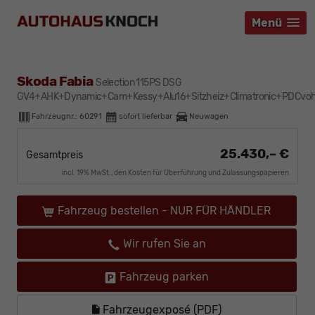
Menü
Menü
Menü
Skoda Fabia
Selection 115PS DSG
GV4+AHK+Dynamic+Cam+Kessy+Alu16+Sitzheiz+Climatronic+PDCvoh
Fahrzeugnr.:
60291
sofort lieferbar
Neuwagen
25.430,– €
Gesamtpreis
incl. 19% MwSt., den Kosten für Überführung und Zulassungspapieren
Fahrzeug bestellen - NUR FÜR HÄNDLER
Wir rufen Sie an
Fahrzeug parken
Fahrzeugexposé (PDF)