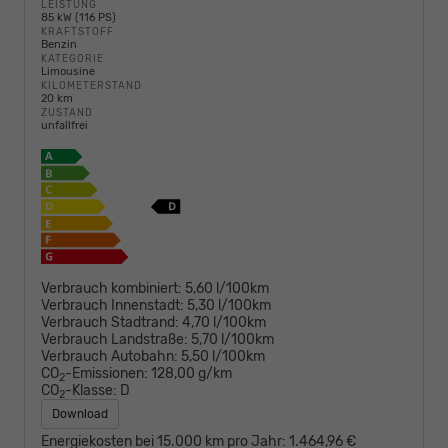
LEISTUNG
85 kW (116 PS)
KRAFTSTOFF
Benzin
KATEGORIE
Limousine
KILOMETERSTAND
20 km
ZUSTAND
unfallfrei
Verbrauch kombiniert:
5,60 l/100km
Verbrauch Innenstadt:
5,30 l/100km
Verbrauch Stadtrand:
4,70 l/100km
Verbrauch Landstraße:
5,70 l/100km
Verbrauch Autobahn:
5,50 l/100km
CO
-Emissionen:
128,00 g/km
2
CO
-Klasse:
D
2
Download
Energiekosten bei 15.000 km pro Jahr:
1.464,96 €