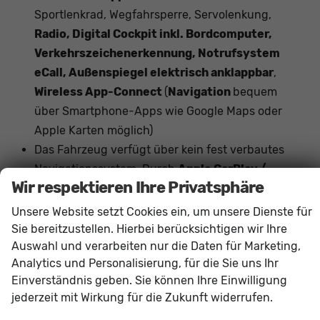
Sportlenkrad, Wegfahrsperre, Servolenkung,
Radio, Digital Cockpit inkl. Bordcomputer,
Verkehrszeichenerkennung, Notrufsystem
eCall, Außenspiegel elektrisch anklappbar
,
Wireless App-Connect
(
Navigation
bequem
über Smartphone-Apps wie Google Maps oder
Apple Karten möglich)
Das Fahrzeug verfügt über kein fest verbautes
Navigationssystem. Durch
Apple CarPlay /
Wir respektieren Ihre Privatsphäre
Android Auto
ist jedoch eine
Navigation
über
kompatible Smartphone-Apps (z.B. Google Maps
Unsere Website setzt Cookies ein, um unsere Dienste für
oder Apple Karten) über den
Fahrzeugbildschirm
Sie bereitzustellen. Hierbei berücksichtigen wir Ihre
Auswahl und verarbeiten nur die Daten für Marketing,
möglich.
Analytics und Personalisierung, für die Sie uns Ihr
Einverständnis geben. Sie können Ihre Einwilligung
Innen
jederzeit mit Wirkung für die Zukunft widerrufen.
Armlehnen
Mittelarmlehne, Fahrer