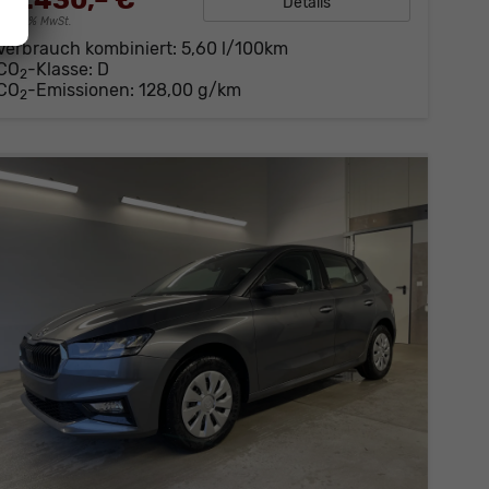
21.430,– €
Details
incl. 19% MwSt.
Verbrauch kombiniert:
5,60 l/100km
CO
-Klasse:
D
2
CO
-Emissionen:
128,00 g/km
2