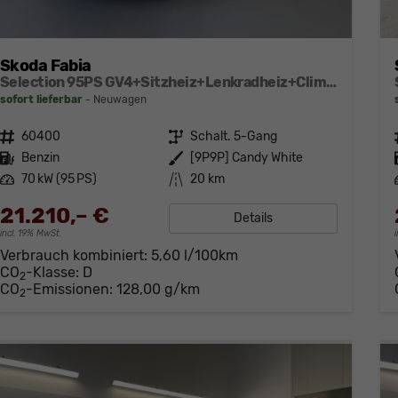
Skoda Fabia
Selection 95PS GV4+Sitzheiz+Lenkradheiz+Climatronic+Sunset+AppConnect+PDC
sofort lieferbar
Neuwagen
Fahrzeugnr.
60400
Getriebe
Schalt. 5-Gang
Kraftstoff
Benzin
Außenfarbe
[9P9P] Candy White
Leistung
70 kW (95 PS)
Kilometerstand
20 km
21.210,– €
Details
incl. 19% MwSt.
Verbrauch kombiniert:
5,60 l/100km
CO
-Klasse:
D
2
CO
-Emissionen:
128,00 g/km
2