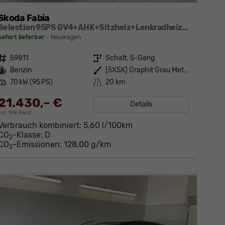
Skoda Fabia
Selection 95PS GV4+AHK+Sitzheiz+Lenkradheiz+Climatronic+Tempomat+PDC
sofort lieferbar
Neuwagen
Fahrzeugnr.
59811
Getriebe
Schalt. 5-Gang
Kraftstoff
Benzin
Außenfarbe
[5X5X] Graphit Grau Metallic
Leistung
70 kW (95 PS)
Kilometerstand
20 km
21.430,– €
Details
incl. 19% MwSt.
Verbrauch kombiniert:
5,60 l/100km
CO
-Klasse:
D
2
CO
-Emissionen:
128,00 g/km
2