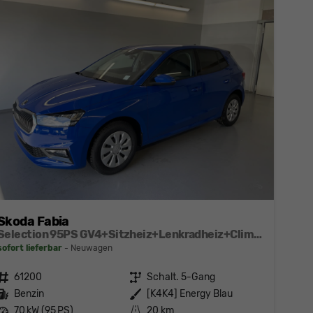
Skoda Fabia
Selection 95PS GV4+Sitzheiz+Lenkradheiz+Climatronic+Sunset+AppConnect+PDC
sofort lieferbar
Neuwagen
Fahrzeugnr.
61200
Getriebe
Schalt. 5-Gang
Kraftstoff
Benzin
Außenfarbe
[K4K4] Energy Blau
Leistung
70 kW (95 PS)
Kilometerstand
20 km