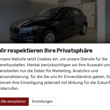
Wir respektieren Ihre Privatsphäre
nsere Website setzt Cookies ein, um unsere Dienste für Sie
ereitzustellen. Hierbei berücksichtigen wir Ihre Auswahl un
Skoda Fabia
erarbeiten nur die Daten für Marketing, Analytics und
Selection 95PS GV4+AHK+Sitzheiz+Lenkradheiz+Climatronic+Tempomat+PDC
ersonalisierung, für die Sie uns Ihr Einverständnis geben. S
sofort lieferbar
Neuwagen
önnen Ihre Einwilligung jederzeit mit Wirkung für die Zukunf
Fahrzeugnr.
59804
Getriebe
Schalt. 5-Gang
iderrufen.
Kraftstoff
Benzin
Außenfarbe
[1Z1Z] Black Magic Metallic
Leistung
70 kW (95 PS)
Kilometerstand
20 km
Alle akzeptieren
Einstellungen