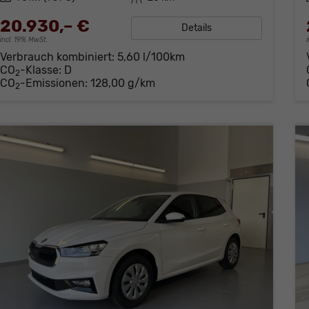
20.930,– €
Details
incl. 19% MwSt.
Verbrauch kombiniert:
5,60 l/100km
CO
-Klasse:
D
2
CO
-Emissionen:
128,00 g/km
2