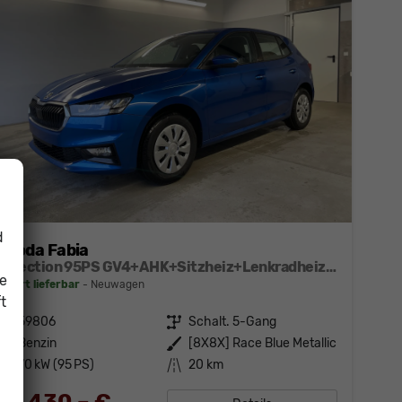
d
Skoda Fabia
Selection 95PS GV4+AHK+Sitzheiz+Lenkradheiz+Climatronic+Tempomat+PDC
ie
sofort lieferbar
Neuwagen
t
Fahrzeugnr.
59806
Getriebe
Schalt. 5-Gang
Kraftstoff
Benzin
Außenfarbe
[8X8X] Race Blue Metallic
Leistung
70 kW (95 PS)
Kilometerstand
20 km