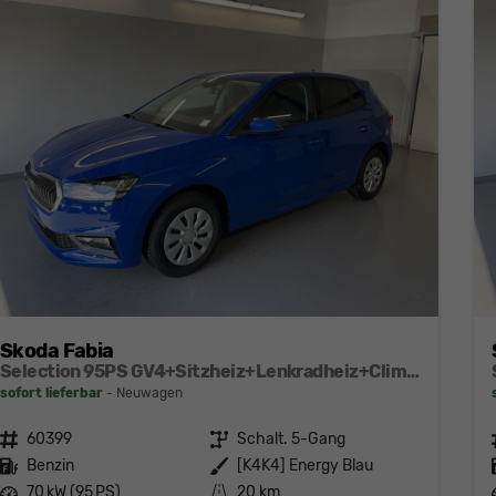
Skoda Fabia
Selection 95PS GV4+Sitzheiz+Lenkradheiz+Climatronic+Sunset+AppConnect+PDC
sofort lieferbar
Neuwagen
Fahrzeugnr.
60399
Getriebe
Schalt. 5-Gang
Kraftstoff
Benzin
Außenfarbe
[K4K4] Energy Blau
Leistung
70 kW (95 PS)
Kilometerstand
20 km