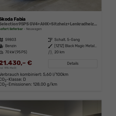
Skoda Fabia
Selection 95PS GV4+AHK+Sitzheiz+Lenkradheiz+Climatronic+Tempomat+PDC
sofort lieferbar
Neuwagen
Fahrzeugnr.
59803
Getriebe
Schalt. 5-Gang
Kraftstoff
Benzin
Außenfarbe
[1Z1Z] Black Magic Metallic
Leistung
70 kW (95 PS)
Kilometerstand
20 km
21.430,– €
Details
incl. 19% MwSt.
Verbrauch kombiniert:
5,60 l/100km
CO
-Klasse:
D
2
CO
-Emissionen:
128,00 g/km
2