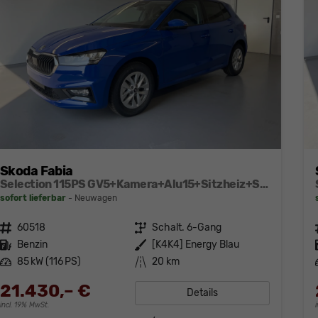
Skoda Fabia
Selection 115PS GV5+Kamera+Alu15+Sitzheiz+Sunset+Regensensor+AppConnect+LED
sofort lieferbar
Neuwagen
Fahrzeugnr.
60518
Getriebe
Schalt. 6-Gang
Kraftstoff
Benzin
Außenfarbe
[K4K4] Energy Blau
Leistung
85 kW (116 PS)
Kilometerstand
20 km
21.430,– €
Details
incl. 19% MwSt.