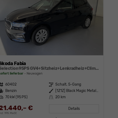
Skoda Fabia
Selection 95PS GV4+Sitzheiz+Lenkradheiz+Climatronic+Sunset+AppConnect+PDC
sofort lieferbar
Neuwagen
Fahrzeugnr.
60402
Getriebe
Schalt. 5-Gang
Kraftstoff
Benzin
Außenfarbe
[1Z1Z] Black Magic Metallic
Leistung
70 kW (95 PS)
Kilometerstand
20 km
21.440,– €
Details
incl. 19% MwSt.