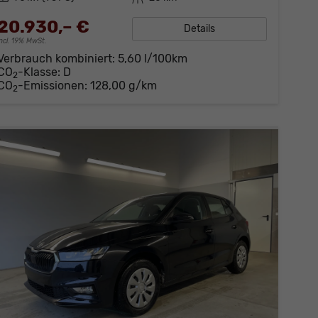
20.930,– €
Details
incl. 19% MwSt.
Verbrauch kombiniert:
5,60 l/100km
CO
-Klasse:
D
2
CO
-Emissionen:
128,00 g/km
2