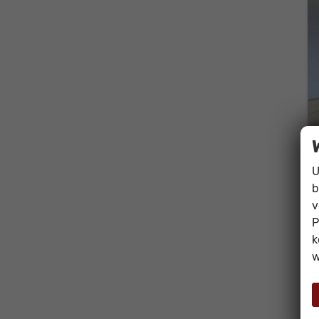
U
b
v
P
k
w