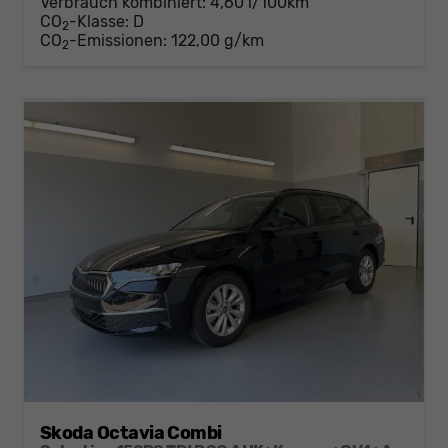
Verbrauch kombiniert:
4,60 l/100km
CO
-Klasse:
D
2
CO
-Emissionen:
122,00 g/km
2
Skoda Octavia Combi