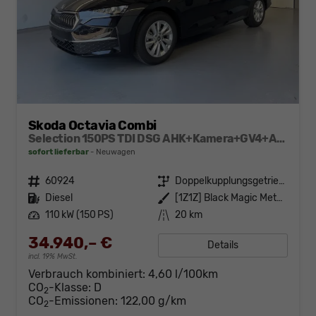
Skoda Octavia Combi
Selection 150PS TDI DSG AHK+Kamera+GV4+ACC+TravelAssist+Sunset+Alu+LightAssist
sofort lieferbar
Neuwagen
Fahrzeugnr.
60924
Getriebe
Doppelkupplungsgetriebe (DSG)
Kraftstoff
Diesel
Außenfarbe
[1Z1Z] Black Magic Metallic
Leistung
110 kW (150 PS)
Kilometerstand
20 km
34.940,– €
Details
incl. 19% MwSt.
Verbrauch kombiniert:
4,60 l/100km
CO
-Klasse:
D
2
CO
-Emissionen:
122,00 g/km
2