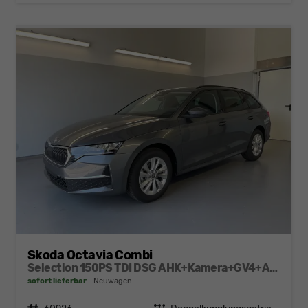
Skoda Octavia Combi
Selection 150PS TDI DSG AHK+Kamera+GV4+ACC+TravelAssist+Sunset+Alu+LightAssist
sofort lieferbar
Neuwagen