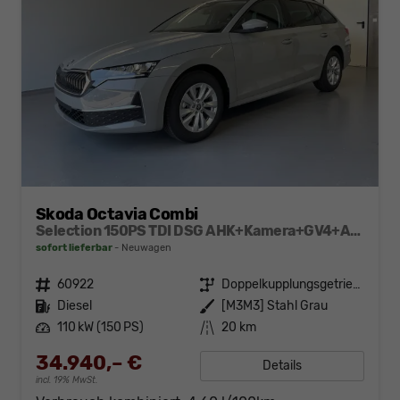
Skoda Octavia Combi
Selection 150PS TDI DSG AHK+Kamera+GV4+ACC+TravelAssist+Sunset+Alu+LightAssist
sofort lieferbar
Neuwagen
Fahrzeugnr.
60922
Getriebe
Doppelkupplungsgetriebe (DSG)
Kraftstoff
Diesel
Außenfarbe
[M3M3] Stahl Grau
Leistung
110 kW (150 PS)
Kilometerstand
20 km
34.940,– €
Details
incl. 19% MwSt.