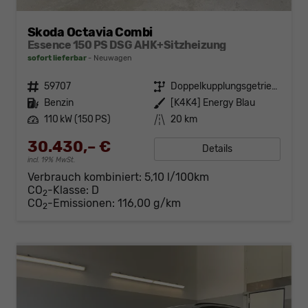
Skoda Octavia Combi
Essence 150 PS DSG AHK+Sitzheizung
sofort lieferbar
Neuwagen
Fahrzeugnr.
59707
Getriebe
Doppelkupplungsgetriebe (DSG)
Kraftstoff
Benzin
Außenfarbe
[K4K4] Energy Blau
Leistung
110 kW (150 PS)
Kilometerstand
20 km
30.430,– €
Details
incl. 19% MwSt.
Verbrauch kombiniert:
5,10 l/100km
CO
-Klasse:
D
2
CO
-Emissionen:
116,00 g/km
2