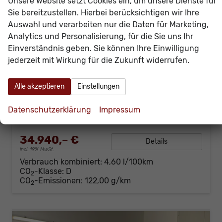
Unsere Website setzt Cookies ein, um unsere Dienste für
Sie bereitzustellen. Hierbei berücksichtigen wir Ihre
Auswahl und verarbeiten nur die Daten für Marketing,
Analytics und Personalisierung, für die Sie uns Ihr
Einverständnis geben. Sie können Ihre Einwilligung
Skoda Octavia Combi
jederzeit mit Wirkung für die Zukunft widerrufen.
Selection 150PS TDI DSG AHK+Kamera+GV4+ACC+TravelAssist+Sunset+Alu+LightAssist
sofort lieferbar
Neuwagen
Alle akzeptieren
Einstellungen
Fahrzeugnr.
60927
Getriebe
Doppelkupplungsgetriebe (DSG)
Kraftstoff
Diesel
Außenfarbe
[2Y2Y] Moon Weiss Perleffekt
Datenschutzerklärung
Impressum
Leistung
110 kW (150 PS)
Kilometerstand
20 km
34.940,– €
Details
incl. 19% MwSt.
Verbrauch kombiniert:
4,60 l/100km
CO
-Klasse:
D
2
CO
-Emissionen:
122,00 g/km
2