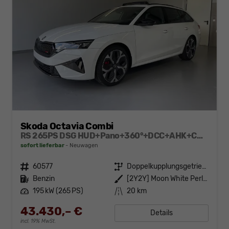
Skoda Octavia Combi
RS 265PS DSG HUD+Pano+360°+DCC+AHK+CANTON+Matrix+Alu19+eHeck+GV4
sofort lieferbar
Neuwagen
Fahrzeugnr.
60577
Getriebe
Doppelkupplungsgetriebe (DSG)
Kraftstoff
Benzin
Außenfarbe
[2Y2Y] Moon White Perleffekt
Leistung
195 kW (265 PS)
Kilometerstand
20 km
43.430,– €
Details
incl. 19% MwSt.