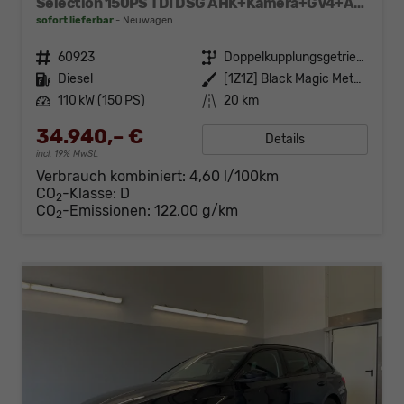
Selection 150PS TDI DSG AHK+Kamera+GV4+ACC+TravelAssist+Sunset+Alu+LightAssist
sofort lieferbar
Neuwagen
Fahrzeugnr.
60923
Getriebe
Doppelkupplungsgetriebe (DSG)
Kraftstoff
Diesel
Außenfarbe
[1Z1Z] Black Magic Metallic
Leistung
110 kW (150 PS)
Kilometerstand
20 km
34.940,– €
Details
incl. 19% MwSt.
Verbrauch kombiniert:
4,60 l/100km
CO
-Klasse:
D
2
CO
-Emissionen:
122,00 g/km
2