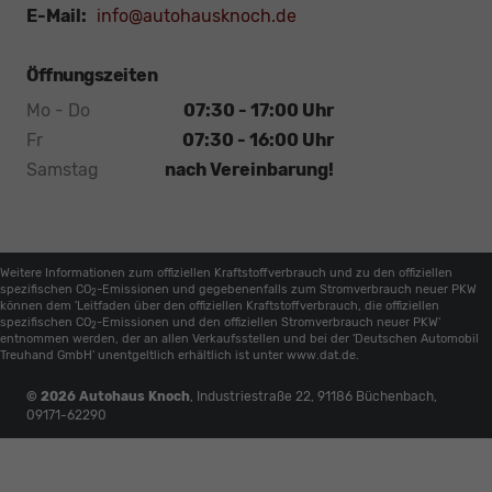
E-Mail:
info@autohausknoch.de
Öffnungszeiten
Mo - Do
07:30 - 17:00 Uhr
Fr
07:30 - 16:00 Uhr
Samstag
nach Vereinbarung!
Weitere Informationen zum offiziellen Kraftstoffverbrauch und zu den offiziellen
spezifischen CO
-Emissionen und gegebenenfalls zum Stromverbrauch neuer PKW
2
können dem 'Leitfaden über den offiziellen Kraftstoffverbrauch, die offiziellen
spezifischen CO
-Emissionen und den offiziellen Stromverbrauch neuer PKW'
2
entnommen werden, der an allen Verkaufsstellen und bei der 'Deutschen Automobil
Treuhand GmbH' unentgeltlich erhältlich ist unter www.dat.de.
© 2026
Autohaus Knoch
,
Industriestraße 22
,
91186
Büchenbach,
09171-62290