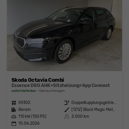
Skoda Octavia Combi
Essence DSG AHK+Sitzheizung+App Connect
sofort lieferbar
Gebrauchtwagen
Fahrzeugnr.
59302
Getriebe
Doppelkupplungsgetriebe (DSG)
Kraftstoff
Benzin
Außenfarbe
[1Z1Z] Black Magic Metallic
Leistung
110 kW (150 PS)
Kilometerstand
3.000 km
10.06.2026