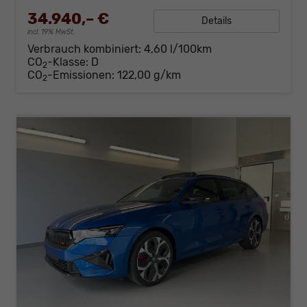
34.940,– €
Details
incl. 19% MwSt.
Verbrauch kombiniert:
4,60 l/100km
CO
-Klasse:
D
2
CO
-Emissionen:
122,00 g/km
2