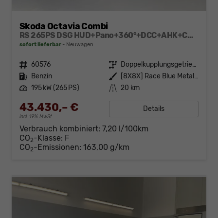
Skoda Octavia Combi
RS 265PS DSG HUD+Pano+360°+DCC+AHK+CANTON+Matrix+Alu19+eHeck+GV4
sofort lieferbar
Neuwagen
Fahrzeugnr.
60576
Getriebe
Doppelkupplungsgetriebe (DSG)
Kraftstoff
Benzin
Außenfarbe
[8X8X] Race Blue Metallic
Leistung
195 kW (265 PS)
Kilometerstand
20 km
43.430,– €
Details
incl. 19% MwSt.
Verbrauch kombiniert:
7,20 l/100km
CO
-Klasse:
F
2
CO
-Emissionen:
163,00 g/km
2