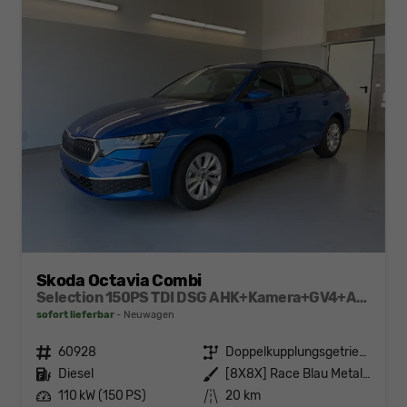
Skoda Octavia Combi
Selection 150PS TDI DSG AHK+Kamera+GV4+ACC+TravelAssist+Sunset+Alu+LightAssist
sofort lieferbar
Neuwagen
Fahrzeugnr.
60928
Getriebe
Doppelkupplungsgetriebe (DSG)
Kraftstoff
Diesel
Außenfarbe
[8X8X] Race Blau Metallic
Leistung
110 kW (150 PS)
Kilometerstand
20 km