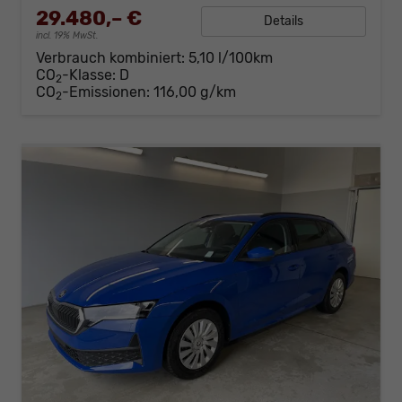
29.480,– €
Details
incl. 19% MwSt.
Verbrauch kombiniert:
5,10 l/100km
CO
-Klasse:
D
2
CO
-Emissionen:
116,00 g/km
2