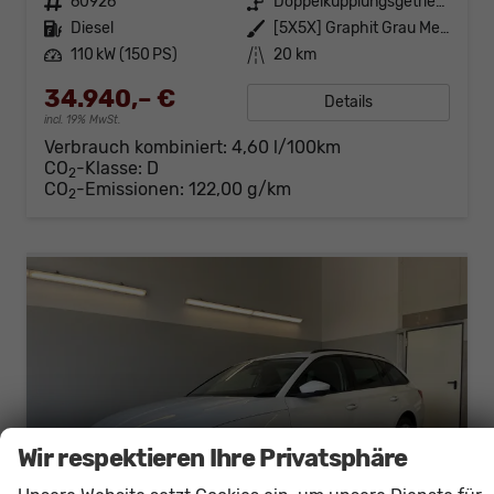
Fahrzeugnr.
60926
Getriebe
Doppelkupplungsgetriebe (DSG)
Kraftstoff
Diesel
Außenfarbe
[5X5X] Graphit Grau Metallic
Leistung
110 kW (150 PS)
Kilometerstand
20 km
34.940,– €
Details
incl. 19% MwSt.
Verbrauch kombiniert:
4,60 l/100km
CO
-Klasse:
D
2
CO
-Emissionen:
122,00 g/km
2
Wir respektieren Ihre Privatsphäre