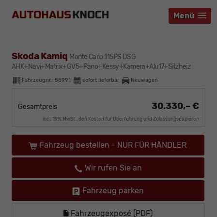
Menü
Menü
Menü
Skoda Kamiq
Monte Carlo 115PS DSG
AHK+Navi+Matrix+GV5+Pano+Kessy+Kamera+Alu17+Sitzheiz
Fahrzeugnr.:
58991
sofort lieferbar
Neuwagen
30.330,– €
Gesamtpreis
incl. 19% MwSt., den Kosten für Überführung und Zulassungspapieren
Fahrzeug bestellen - NUR FÜR HÄNDLER
Wir rufen Sie an
Fahrzeug parken
Fahrzeugexposé (PDF)