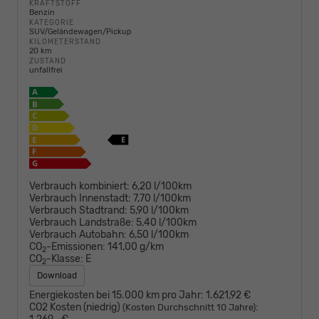
KRAFTSTOFF
Benzin
KATEGORIE
SUV/Geländewagen/Pickup
KILOMETERSTAND
20 km
ZUSTAND
unfallfrei
Verbrauch kombiniert:
6,20 l/100km
Verbrauch Innenstadt:
7,70 l/100km
Verbrauch Stadtrand:
5,90 l/100km
Verbrauch Landstraße:
5,40 l/100km
Verbrauch Autobahn:
6,50 l/100km
CO
-Emissionen:
141,00 g/km
2
CO
-Klasse:
E
2
Download
Energiekosten bei 15.000 km pro Jahr:
1.621,92 €
CO2 Kosten (niedrig)
:
(Kosten Durchschnitt 10 Jahre)