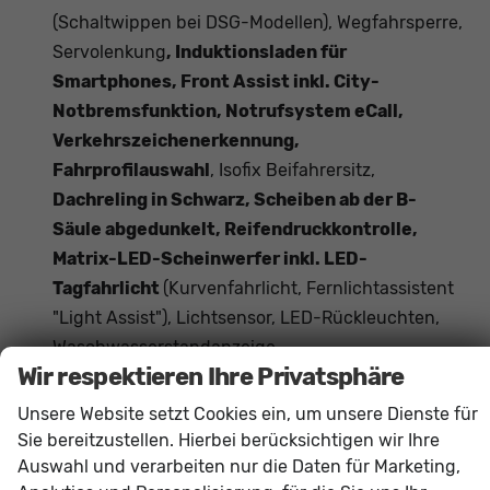
(Schaltwippen bei DSG-Modellen), Wegfahrsperre,
Servolenkung
, Induktionsladen für
Smartphones, Front Assist inkl. City-
Notbremsfunktion, Notrufsystem eCall,
Verkehrszeichenerkennung,
Fahrprofilauswahl
, Isofix Beifahrersitz,
Dachreling in Schwarz, Scheiben ab der B-
Säule abgedunkelt, Reifendruckkontrolle,
Matrix-LED-Scheinwerfer inkl. LED-
Tagfahrlicht
(Kurvenfahrlicht, Fernlichtassistent
"Light Assist"), Lichtsensor, LED-Rückleuchten,
Waschwasserstandanzeige,
Wir respektieren Ihre Privatsphäre
Ambientebeleuchtung, Fußgängererkennung,
Radfahrererkennung
Unsere Website setzt Cookies ein, um unsere Dienste für
Sie bereitzustellen. Hierbei berücksichtigen wir Ihre
Auswahl und verarbeiten nur die Daten für Marketing,
Innen