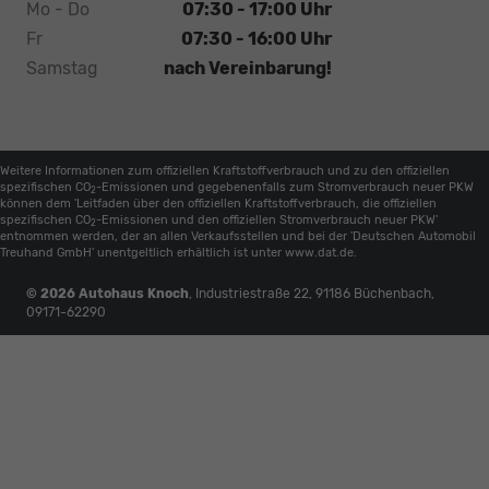
Mo - Do
07:30 - 17:00 Uhr
Fr
07:30 - 16:00 Uhr
Samstag
nach Vereinbarung!
Weitere Informationen zum offiziellen Kraftstoffverbrauch und zu den offiziellen
spezifischen CO
-Emissionen und gegebenenfalls zum Stromverbrauch neuer PKW
2
können dem 'Leitfaden über den offiziellen Kraftstoffverbrauch, die offiziellen
spezifischen CO
-Emissionen und den offiziellen Stromverbrauch neuer PKW'
2
entnommen werden, der an allen Verkaufsstellen und bei der 'Deutschen Automobil
Treuhand GmbH' unentgeltlich erhältlich ist unter www.dat.de.
© 2026
Autohaus Knoch
,
Industriestraße 22
,
91186
Büchenbach,
09171-62290