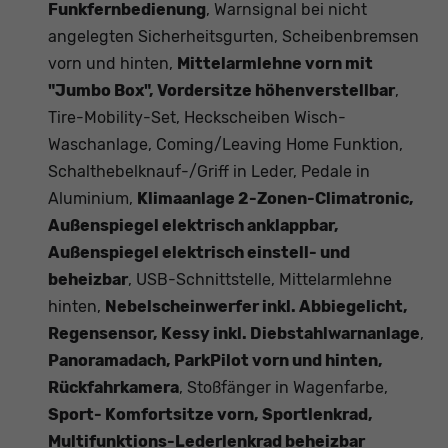
Funkfernbedienung
, Warnsignal bei nicht
angelegten Sicherheitsgurten, Scheibenbremsen
vorn und hinten,
Mittelarmlehne vorn mit
"Jumbo Box", Vordersitze höhenverstellbar
,
Tire-Mobility-Set, Heckscheiben Wisch-
Waschanlage, Coming/Leaving Home Funktion,
Schalthebelknauf-/Griff in Leder, Pedale in
Aluminium,
Klimaanlage 2-Zonen-Climatronic,
Außenspiegel elektrisch anklappbar,
Außenspiegel elektrisch einstell- und
beheizbar
, USB-Schnittstelle, Mittelarmlehne
hinten,
Nebelscheinwerfer inkl. Abbiegelicht,
Regensensor, Kessy inkl. Diebstahlwarnanlage
,
Panoramadach, ParkPilot vorn und hinten,
Rückfahrkamera
, Stoßfänger in Wagenfarbe,
Sport- Komfortsitze vorn, Sportlenkrad,
Multifunktions-Lederlenkrad beheizbar