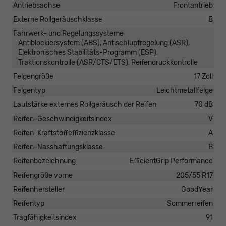
Antriebsachse
Frontantrieb
Externe Rollgeräuschklasse
B
Fahrwerk- und Regelungssysteme
Antiblockiersystem (ABS), Antischlupfregelung (ASR),
Elektronisches Stabilitäts-Programm (ESP),
Traktionskontrolle (ASR/CTS/ETS), Reifendruckkontrolle
Felgengröße
17 Zoll
Felgentyp
Leichtmetallfelge
Lautstärke externes Rollgeräusch der Reifen
70 dB
Reifen-Geschwindigkeitsindex
V
Reifen-Kraftstoffeffizienzklasse
A
Reifen-Nasshaftungsklasse
B
Reifenbezeichnung
EfficientGrip Performance
Reifengröße vorne
205/55 R17
Reifenhersteller
GoodYear
Reifentyp
Sommerreifen
Tragfähigkeitsindex
91