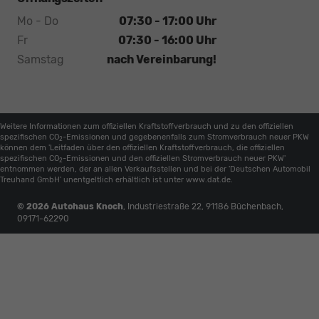
Mo - Do
07:30 - 17:00 Uhr
Fr
07:30 - 16:00 Uhr
Samstag
nach Vereinbarung!
Weitere Informationen zum offiziellen Kraftstoffverbrauch und zu den offiziellen
spezifischen CO
-Emissionen und gegebenenfalls zum Stromverbrauch neuer PKW
2
können dem 'Leitfaden über den offiziellen Kraftstoffverbrauch, die offiziellen
spezifischen CO
-Emissionen und den offiziellen Stromverbrauch neuer PKW'
2
entnommen werden, der an allen Verkaufsstellen und bei der 'Deutschen Automobil
Treuhand GmbH' unentgeltlich erhältlich ist unter www.dat.de.
© 2026
Autohaus Knoch
,
Industriestraße 22
,
91186
Büchenbach,
09171-62290