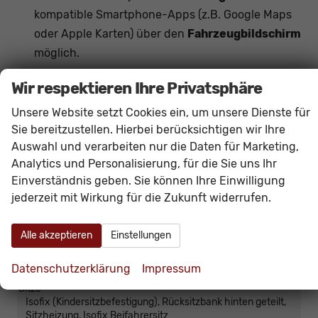
kompatible Smartphone-Apps (z.B. Google Maps
oder Apple Karten) über den
Fahrzeugbildschirm
möglich.
Wir respektieren Ihre Privatsphäre
Innen
Unsere Website setzt Cookies ein, um unsere Dienste für
Armlehnen
Mittelarmlehne, Fahrer
Sie bereitzustellen. Hierbei berücksichtigen wir Ihre
Fensterheber
elektrisch 4-fach
Auswahl und verarbeiten nur die Daten für Marketing,
Innenraumfilter
vorhanden
Analytics und Personalisierung, für die Sie uns Ihr
Klimatisierung
Einverständnis geben. Sie können Ihre Einwilligung
Klimaanlage manuell, Klimaautomatik, 2-Zonen-
jederzeit mit Wirkung für die Zukunft widerrufen.
Klimaautomatik
Laderaumabdeckung
vorhanden
Alle akzeptieren
Einstellungen
Lenkrad
in Leder, höhenverstellbar, mit Multifunktionen, mit
Datenschutzerklärung
Impressum
Lenkradheizung, mit Schaltwippen
Sitze
Isofix (Kindersitzbefestigung), Rücksitzbank hinten geteilt,
Sitzheizung, Isofix Beifahrersitz