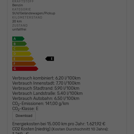
KRAFTSTOFF
Benzin
KATEGORIE
SUV/Geländewagen/Pickup
KILOMETERSTAND
20 km
ZUSTAND
unfallfrei
Verbrauch kombiniert:
6,20 l/100km
Verbrauch Innenstadt:
7,70 l/100km
Verbrauch Stadtrand:
5,90 l/100km
Verbrauch Landstraße:
5,40 l/100km
Verbrauch Autobahn:
6,50 l/100km
CO
-Emissionen:
141,00 g/km
2
CO
-Klasse:
E
2
Download
Energiekosten bei 15.000 km pro Jahr:
1.621,92 €
CO2 Kosten (niedrig)
:
(Kosten Durchschnitt 10 Jahre)