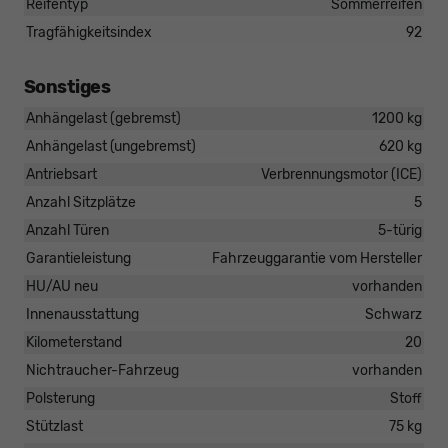
Reifentyp
Sommerreifen
Tragfähigkeitsindex
92
Sonstiges
Anhängelast (gebremst)
1200 kg
Anhängelast (ungebremst)
620 kg
Antriebsart
Verbrennungsmotor (ICE)
Anzahl Sitzplätze
5
Anzahl Türen
5-türig
Garantieleistung
Fahrzeuggarantie vom Hersteller
HU/AU neu
vorhanden
Innenausstattung
Schwarz
Kilometerstand
20
Nichtraucher-Fahrzeug
vorhanden
Polsterung
Stoff
Stützlast
75 kg