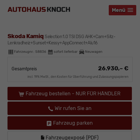
Menü
Menü
Menü
Skoda Kamiq
Selection 1.0 TSI DSG AHK+Cam+Sitz-
Lenkradheiz+Sunset+Kessy+AppConnect+Alu16
Fahrzeugnr.:
58836
sofort lieferbar
Neuwagen
26.930,– €
Gesamtpreis
incl. 19% MwSt., den Kosten für Überführung und Zulassungspapieren
Fahrzeug bestellen - NUR FÜR HÄNDLER
Wir rufen Sie an
Fahrzeug parken
Fahrzeugexposé (PDF)