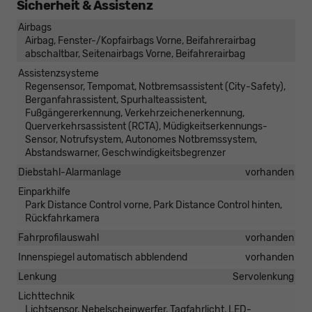
Sicherheit & Assistenz
Airbags
Airbag, Fenster-/Kopfairbags Vorne, Beifahrerairbag
abschaltbar, Seitenairbags Vorne, Beifahrerairbag
Assistenzsysteme
Regensensor, Tempomat, Notbremsassistent (City-Safety),
Berganfahrassistent, Spurhalteassistent,
Fußgängererkennung, Verkehrzeichenerkennung,
Querverkehrsassistent (RCTA), Müdigkeitserkennungs-
Sensor, Notrufsystem, Autonomes Notbremssystem,
Abstandswarner, Geschwindigkeitsbegrenzer
Diebstahl-Alarmanlage
vorhanden
Einparkhilfe
Park Distance Control vorne, Park Distance Control hinten,
Rückfahrkamera
Fahrprofilauswahl
vorhanden
Innenspiegel automatisch abblendend
vorhanden
Lenkung
Servolenkung
Lichttechnik
Lichtsensor, Nebelscheinwerfer, Tagfahrlicht, LED-