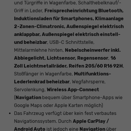
und Türgriffe in Wagenfarbe, Schalthebelknauf/-
Griff in Leder,
Freisprecheinrichtung Bluetooth,
Induktionsladen für Smartphones, Klimaanlage
2-Zonen-Climatronic, Außenspiegel elektrisch
anklappbar, Außenspiegel elektrisch einstell-
und beheizbar
, USB-C Schnittstelle,
Mittelarmlehne hinten,
Nebelscheinwerfer inkl.
Abbiegelicht, Lichtsensor, Regensensor
,
16
Zoll Leichtmetallräder, Reifen 205/60 R16 92H
,
Stoßfänger in Wagenfarbe,
Multifunktions-
Lederlenkrad beheizbar
, Wegfahrsperre,
Servolenkung,
Wireless App-Connect
(
Navigation
bequem über Smartphone-Apps wie
Google Maps oder Apple Karten möglich)
Das Fahrzeug verfügt über kein fest verbautes
Navigationssystem. Durch
Apple CarPlay /
Android Auto
ist jedoch eine
Navigation
über