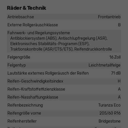
Räder & Technik
Antriebsachse
Frontantrieb
Externe Rollgeräuschklasse
B
Fahrwerk- und Regelungssysteme
Antiblockiersystem (ABS), Antischlupfregelung (ASR),
Elektronisches Stabilitäts-Programm (ESP),
Traktionskontrolle (ASR/CTS/ETS), Reifendruckkontrolle
Felgengröße
16 Zoll
Felgentyp
Leichtmetallfelge
Lautstärke externes Rollgeräusch der Reifen
71 dB
Reifen-Geschwindigkeitsindex
H
Reifen-Kraftstoffeffizienzklasse
A
Reifen-Nasshaftungsklasse
A
Reifenbezeichnung
Turanza Eco
Reifengröße vorne
205/60 R16
Reifenhersteller
Bridgestone