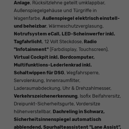
Anlage
, Rücksitzlehne geteilt umklappbar,
Außenspiegelgehäuse und Türgriffe in
Wagenfarbe,
Außenspiegel elektrisch einstell-
und beheizbar
, Wärmeschutzverglasung,
Notrufsystem eCall, LED-Scheinwerfer inkl.
Tagfahrlicht
, 12 Volt Steckdose,
Radio
"Infotainment"
(Farbdisplay, Touchscreen),
Virtual Cockpit inkl. Bordcomputer,
Multifunktions-Lederlenkrad inkl.
Schaltwippen für DSG
, Wegfahrsperre,
Servolenkung, Innenraumfilter,
Laderaumabdeckung, Uhr & Drehzahlmesser,
Verkehrszeichenerkennung
, Isofix Beifahrersitz,
Dreipunkt-Sicherheitsgurte, Vordersitze
höhenverstellbar,
Dachreling in Schwarz,
Sicherheitsinnenspiegel automatisch
abblendend, Spurhalteassistent "Lane Assist",