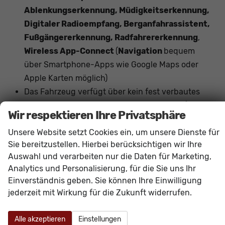
Ablenkungserkennung, Müdigkeitserkennung,
Digitaler Radioempfang, Berganfahrassistent,
Fußgängererkennung, Radfahrererkennung
,
Wireless App-Connect
(
Navigation
bequem
über Smartphone-Apps wie Google Maps oder
Apple Karten möglich)
Das Fahrzeug verfügt über kein fest verbautes
Navigationssystem. Durch
Apple CarPlay /
Wir respektieren Ihre Privatsphäre
Android Auto
ist jedoch eine
Navigation
über
Unsere Website setzt Cookies ein, um unsere Dienste für
kompatible Smartphone-Apps (z.B. Google Maps
Sie bereitzustellen. Hierbei berücksichtigen wir Ihre
oder Apple Karten) über den
Fahrzeugbildschirm
Auswahl und verarbeiten nur die Daten für Marketing,
möglich.
Analytics und Personalisierung, für die Sie uns Ihr
Einverständnis geben. Sie können Ihre Einwilligung
Innen
jederzeit mit Wirkung für die Zukunft widerrufen.
Armlehnen
Mittelarmlehne, Fahrer
Fensterheber
elektrisch 4-fach
Alle akzeptieren
Einstellungen