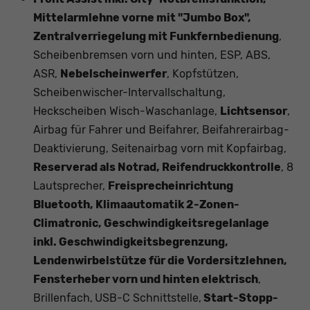
Mittelarmlehne vorne mit "Jumbo Box",
Zentralverriegelung mit Funkfernbedienung
,
Scheibenbremsen vorn und hinten, ESP, ABS,
ASR,
Nebelscheinwerfer
, Kopfstützen,
Scheibenwischer-Intervallschaltung,
Heckscheiben Wisch-Waschanlage,
Lichtsensor
,
Airbag für Fahrer und Beifahrer, Beifahrerairbag-
Deaktivierung, Seitenairbag vorn mit Kopfairbag,
Reserverad als Notrad, Reifendruckkontrolle
, 8
Lautsprecher,
Freisprecheinrichtung
Bluetooth, Klimaautomatik 2-Zonen-
Climatronic, Geschwindigkeitsregelanlage
inkl. Geschwindigkeitsbegrenzung,
Lendenwirbelstütze für die Vordersitzlehnen,
Fensterheber vorn und hinten elektrisch
,
Brillenfach,
USB-C Schnittstelle,
Start-Stopp-