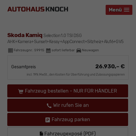
Menü
Menü
Menü
Skoda Kamiq
Selection 1.0 TSI DSG
AHK+Kamera+Sunset+Kessy+AppConnect+Sitzheiz+Alu16+GV5
Fahrzeugnr.:
59915
sofort lieferbar
Neuwagen
26.930,– €
Gesamtpreis
incl. 19% MwSt., den Kosten für Überführung und Zulassungspapieren
Fahrzeug bestellen - NUR FÜR HÄNDLER
Wir rufen Sie an
Fahrzeug parken
Fahrzeugexposé (PDF)