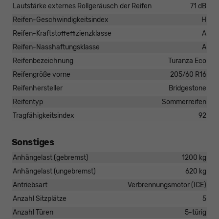
Lautstärke externes Rollgeräusch der Reifen
71 dB
Reifen-Geschwindigkeitsindex
H
Reifen-Kraftstoffeffizienzklasse
A
Reifen-Nasshaftungsklasse
A
Reifenbezeichnung
Turanza Eco
Reifengröße vorne
205/60 R16
Reifenhersteller
Bridgestone
Reifentyp
Sommerreifen
Tragfähigkeitsindex
92
Sonstiges
Anhängelast (gebremst)
1200 kg
Anhängelast (ungebremst)
620 kg
Antriebsart
Verbrennungsmotor (ICE)
Anzahl Sitzplätze
5
Anzahl Türen
5-türig