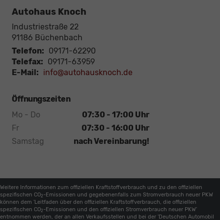
Autohaus Knoch
Industriestraße 22
91186
Büchenbach
Telefon:
09171-62290
Telefax:
09171-63959
E-Mail:
info@autohausknoch.de
Öffnungszeiten
Mo - Do
07:30 - 17:00 Uhr
Fr
07:30 - 16:00 Uhr
Samstag
nach Vereinbarung!
Weitere Informationen zum offiziellen Kraftstoffverbrauch und zu den offiziellen
spezifischen CO
-Emissionen und gegebenenfalls zum Stromverbrauch neuer PKW
2
können dem 'Leitfaden über den offiziellen Kraftstoffverbrauch, die offiziellen
spezifischen CO
-Emissionen und den offiziellen Stromverbrauch neuer PKW'
2
entnommen werden, der an allen Verkaufsstellen und bei der 'Deutschen Automobil