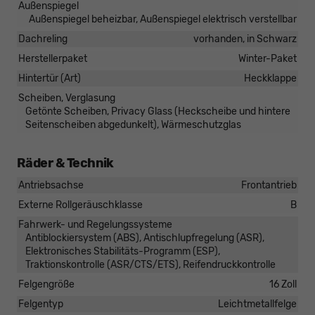
Außenspiegel
Außenspiegel beheizbar, Außenspiegel elektrisch verstellbar
Dachreling
vorhanden, in Schwarz
Herstellerpaket
Winter-Paket
Hintertür (Art)
Heckklappe
Scheiben, Verglasung
Getönte Scheiben, Privacy Glass (Heckscheibe und hintere
Seitenscheiben abgedunkelt), Wärmeschutzglas
Räder & Technik
Antriebsachse
Frontantrieb
Externe Rollgeräuschklasse
B
Fahrwerk- und Regelungssysteme
Antiblockiersystem (ABS), Antischlupfregelung (ASR),
Elektronisches Stabilitäts-Programm (ESP),
Traktionskontrolle (ASR/CTS/ETS), Reifendruckkontrolle
Felgengröße
16 Zoll
Felgentyp
Leichtmetallfelge