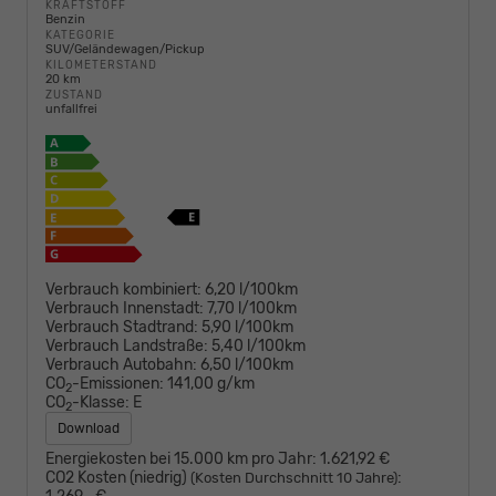
KRAFTSTOFF
Benzin
KATEGORIE
SUV/Geländewagen/Pickup
KILOMETERSTAND
20 km
ZUSTAND
unfallfrei
Verbrauch kombiniert:
6,20 l/100km
Verbrauch Innenstadt:
7,70 l/100km
Verbrauch Stadtrand:
5,90 l/100km
Verbrauch Landstraße:
5,40 l/100km
Verbrauch Autobahn:
6,50 l/100km
CO
-Emissionen:
141,00 g/km
2
CO
-Klasse:
E
2
Download
Energiekosten bei 15.000 km pro Jahr:
1.621,92 €
CO2 Kosten (niedrig)
:
(Kosten Durchschnitt 10 Jahre)