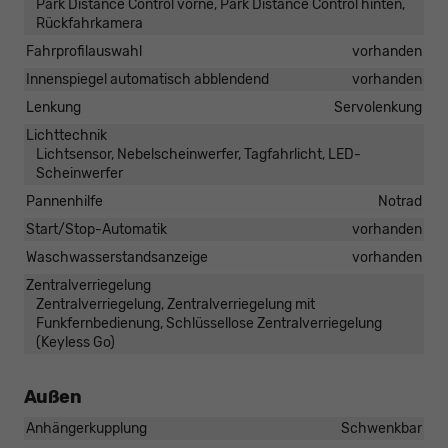
Park Distance Control vorne, Park Distance Control hinten,
Rückfahrkamera
Fahrprofilauswahl
vorhanden
Innenspiegel automatisch abblendend
vorhanden
Lenkung
Servolenkung
Lichttechnik
Lichtsensor, Nebelscheinwerfer, Tagfahrlicht, LED-
Scheinwerfer
Pannenhilfe
Notrad
Start/Stop-Automatik
vorhanden
Waschwasserstandsanzeige
vorhanden
Zentralverriegelung
Zentralverriegelung, Zentralverriegelung mit
Funkfernbedienung, Schlüssellose Zentralverriegelung
(Keyless Go)
Außen
Anhängerkupplung
Schwenkbar