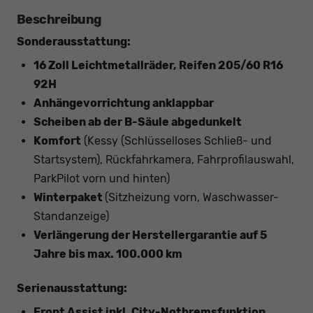
Beschreibung
Sonderausstattung:
16 Zoll Leichtmetallräder, Reifen 205/60 R16
92H
Anhängevorrichtung anklappbar
Scheiben ab der B-Säule abgedunkelt
Komfort
(Kessy (Schlüsselloses Schließ- und
Startsystem), Rückfahrkamera, Fahrprofilauswahl,
ParkPilot vorn und hinten)
Winterpaket
(Sitzheizung vorn, Waschwasser-
Standanzeige)
Verlängerung der Herstellergarantie auf 5
Jahre bis max. 100.000 km
Serienausstattung:
Front Assist inkl. City-Notbremsfunktion,