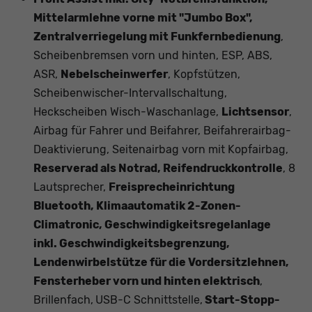
Mittelarmlehne vorne mit "Jumbo Box",
Zentralverriegelung mit Funkfernbedienung
,
Scheibenbremsen vorn und hinten, ESP, ABS,
ASR,
Nebelscheinwerfer
, Kopfstützen,
Scheibenwischer-Intervallschaltung,
Heckscheiben Wisch-Waschanlage,
Lichtsensor
,
Airbag für Fahrer und Beifahrer, Beifahrerairbag-
Deaktivierung, Seitenairbag vorn mit Kopfairbag,
Reserverad als Notrad, Reifendruckkontrolle
, 8
Lautsprecher,
Freisprecheinrichtung
Bluetooth, Klimaautomatik 2-Zonen-
Climatronic, Geschwindigkeitsregelanlage
inkl. Geschwindigkeitsbegrenzung,
Lendenwirbelstütze für die Vordersitzlehnen,
Fensterheber vorn und hinten elektrisch
,
Brillenfach,
USB-C Schnittstelle,
Start-Stopp-