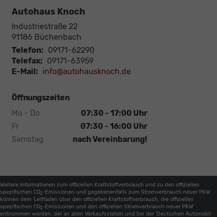
Autohaus Knoch
Industriestraße 22
91186
Büchenbach
Telefon:
09171-62290
Telefax:
09171-63959
E-Mail:
info@autohausknoch.de
Öffnungszeiten
Mo - Do
07:30 - 17:00 Uhr
Fr
07:30 - 16:00 Uhr
Samstag
nach Vereinbarung!
Weitere Informationen zum offiziellen Kraftstoffverbrauch und zu den offiziellen
spezifischen CO
-Emissionen und gegebenenfalls zum Stromverbrauch neuer PKW
2
können dem 'Leitfaden über den offiziellen Kraftstoffverbrauch, die offiziellen
spezifischen CO
-Emissionen und den offiziellen Stromverbrauch neuer PKW'
2
entnommen werden, der an allen Verkaufsstellen und bei der 'Deutschen Automobil