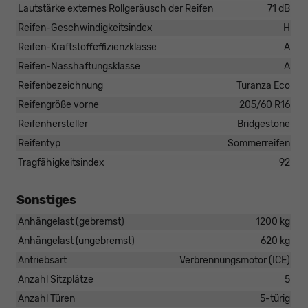
Lautstärke externes Rollgeräusch der Reifen
71 dB
Reifen-Geschwindigkeitsindex
H
Reifen-Kraftstoffeffizienzklasse
A
Reifen-Nasshaftungsklasse
A
Reifenbezeichnung
Turanza Eco
Reifengröße vorne
205/60 R16
Reifenhersteller
Bridgestone
Reifentyp
Sommerreifen
Tragfähigkeitsindex
92
Sonstiges
Anhängelast (gebremst)
1200 kg
Anhängelast (ungebremst)
620 kg
Antriebsart
Verbrennungsmotor (ICE)
Anzahl Sitzplätze
5
Anzahl Türen
5-türig