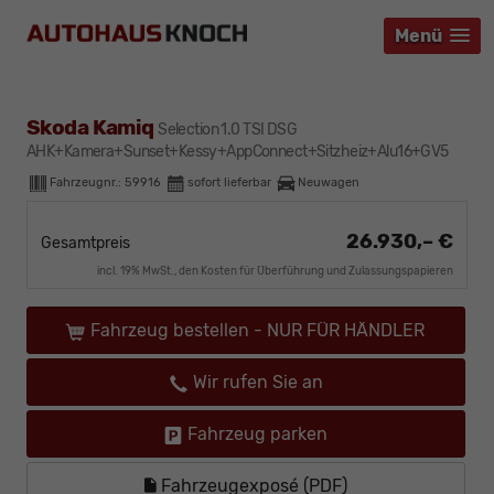
Menü
Menü
Menü
Skoda Kamiq
Selection 1.0 TSI DSG
AHK+Kamera+Sunset+Kessy+AppConnect+Sitzheiz+Alu16+GV5
Fahrzeugnr.:
59916
sofort lieferbar
Neuwagen
26.930,– €
Gesamtpreis
incl. 19% MwSt., den Kosten für Überführung und Zulassungspapieren
Fahrzeug bestellen - NUR FÜR HÄNDLER
Wir rufen Sie an
Fahrzeug parken
Fahrzeugexposé (PDF)