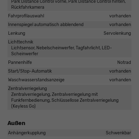
Park Distance Control vorne, Park Distance Control hinten,
Rückfahrkamera
Fahrprofilauswahl
vorhanden
Innenspiegel automatisch abblendend
vorhanden
Lenkung
Servolenkung
Lichttechnik
Lichtsensor, Nebelscheinwerfer, Tagfahrlicht, LED-
Scheinwerfer
Pannenhilfe
Notrad
Start/Stop-Automatik
vorhanden
Waschwasserstandsanzeige
vorhanden
Zentralverriegelung
Zentralverriegelung, Zentralverriegelung mit
Funkfernbedienung, Schlüssellose Zentralverriegelung
(Keyless Go)
Außen
Anhängerkupplung
Schwenkbar