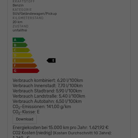
KRAFTSTOFF
Benzin
KATEGORIE
SUV/Geländewagen/Pickup
KILOMETERSTAND
20 km
ZUSTAND
unfallfrei
Verbrauch kombiniert:
6,20 l/100km
Verbrauch Innenstadt:
7,70 l/100km
Verbrauch Stadtrand:
5,90 l/100km
Verbrauch Landstraße:
5,40 l/100km
Verbrauch Autobahn:
6,50 l/100km
CO
-Emissionen:
141,00 g/km
2
CO
-Klasse:
E
2
Download
Energiekosten bei 15.000 km pro Jahr:
1.621,92 €
CO2 Kosten (niedrig)
:
(Kosten Durchschnitt 10 Jahre)