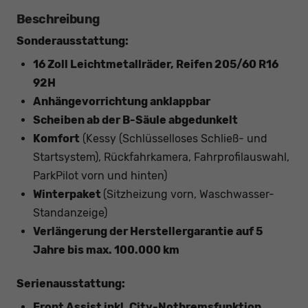
Beschreibung
Sonderausstattung:
16 Zoll Leichtmetallräder, Reifen 205/60 R16
92H
Anhängevorrichtung anklappbar
Scheiben ab der B-Säule abgedunkelt
Komfort
(Kessy (Schlüsselloses Schließ- und
Startsystem), Rückfahrkamera, Fahrprofilauswahl,
ParkPilot vorn und hinten)
Winterpaket
(Sitzheizung vorn, Waschwasser-
Standanzeige)
Verlängerung der Herstellergarantie auf 5
Jahre bis max. 100.000 km
Serienausstattung:
Front Assist inkl. City-Notbremsfunktion,