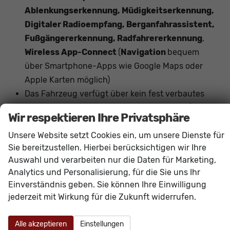
Ablenkungserkennung, Müdigkeitserkennung,
Digitaler Radioempfang, Berganfahrassistent,
Fußgängererkennung, Radfahrererkennung
,
Wireless App-Connect
(
Navigation
bequem
über Smartphone-Apps wie Google Maps oder
Apple Karten möglich)
Das Fahrzeug verfügt über kein fest verbautes
Navigationssystem. Durch
Apple CarPlay /
Wir respektieren Ihre Privatsphäre
Android Auto
ist jedoch eine
Navigation
über
Unsere Website setzt Cookies ein, um unsere Dienste für
kompatible Smartphone-Apps (z.B. Google Maps
Sie bereitzustellen. Hierbei berücksichtigen wir Ihre
oder Apple Karten) über den
Fahrzeugbildschirm
Auswahl und verarbeiten nur die Daten für Marketing,
möglich.
Analytics und Personalisierung, für die Sie uns Ihr
Einverständnis geben. Sie können Ihre Einwilligung
Innen
jederzeit mit Wirkung für die Zukunft widerrufen.
Armlehnen
Mittelarmlehne, Fahrer
Fensterheber
elektrisch 4-fach
Alle akzeptieren
Einstellungen