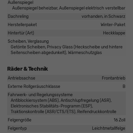
Außenspiegel
Außenspiegel beheizbar, Außenspiegel elektrisch verstellbar
Dachreling
vorhanden, in Schwarz
Herstellerpaket
Winter-Paket
Hintertür (Art)
Heckklappe
Scheiben, Verglasung
Getönte Scheiben, Privacy Glass (Heckscheibe und hintere
Seitenscheiben abgedunkelt), Wärmeschutzglas
Räder & Technik
Antriebsachse
Frontantrieb
Externe Rollgeräuschklasse
B
Fahrwerk- und Regelungssysteme
Antiblockiersystem (ABS), Antischlupfregelung (ASR),
Elektronisches Stabilitäts-Programm (ESP),
Traktionskontrolle (ASR/CTS/ETS), Reifendruckkontrolle
Felgengröße
16 Zoll
Felgentyp
Leichtmetallfelge