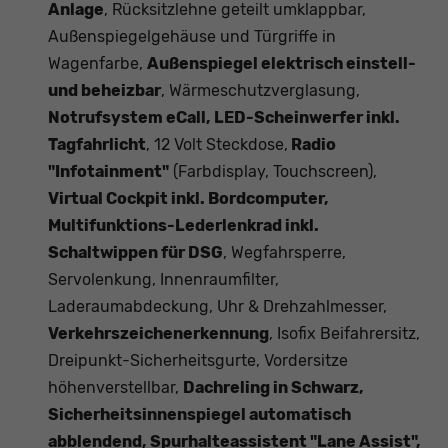
Anlage
, Rücksitzlehne geteilt umklappbar,
Außenspiegelgehäuse und Türgriffe in
Wagenfarbe,
Außenspiegel elektrisch einstell-
und beheizbar
, Wärmeschutzverglasung,
Notrufsystem eCall, LED-Scheinwerfer inkl.
Tagfahrlicht
, 12 Volt Steckdose,
Radio
"Infotainment"
(Farbdisplay, Touchscreen),
Virtual Cockpit inkl. Bordcomputer,
Multifunktions-Lederlenkrad inkl.
Schaltwippen für DSG
, Wegfahrsperre,
Servolenkung, Innenraumfilter,
Laderaumabdeckung, Uhr & Drehzahlmesser,
Verkehrszeichenerkennung
, Isofix Beifahrersitz,
Dreipunkt-Sicherheitsgurte, Vordersitze
höhenverstellbar,
Dachreling in Schwarz,
Sicherheitsinnenspiegel automatisch
abblendend, Spurhalteassistent "Lane Assist",