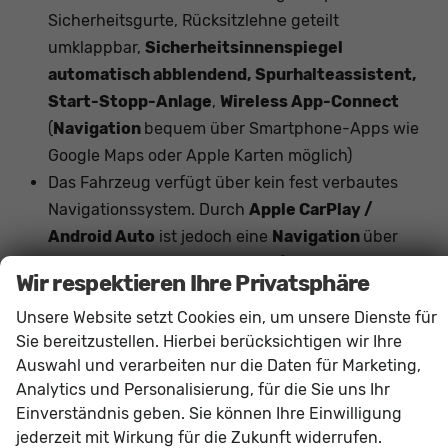
Sicherheitsgurte, Rücksitzlehne geteilt
umklappbar,
Sicherheitsinnenspiegel
automatisch abblendend, Spurhalteassistent,
Start-Stopp-Anlage
,
Wireless App-Connect
(
Navigation
bequem über Smartphone-Apps wie
Google Maps oder Apple Karten möglich)
Das Fahrzeug verfügt über kein fest verbautes
Navigationssystem. Durch
Apple CarPlay /
Android Auto
ist jedoch eine
Navigation
über
kompatible Smartphone-Apps (z.B. Google Maps
Wir respektieren Ihre Privatsphäre
oder Apple Karten) über den
Fahrzeugbildschirm
Unsere Website setzt Cookies ein, um unsere Dienste für
möglich.
Sie bereitzustellen. Hierbei berücksichtigen wir Ihre
Auswahl und verarbeiten nur die Daten für Marketing,
Innen
Analytics und Personalisierung, für die Sie uns Ihr
Armlehnen
Mittelarmlehne, Fahrer
Einverständnis geben. Sie können Ihre Einwilligung
Fensterheber
elektrisch 4-fach
jederzeit mit Wirkung für die Zukunft widerrufen.