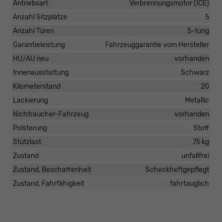
Antriebsart
Verbrennungsmotor (ICE)
Anzahl Sitzplätze
5
Anzahl Türen
5-türig
Garantieleistung
Fahrzeuggarantie vom Hersteller
HU/AU neu
vorhanden
Innenausstattung
Schwarz
Kilometerstand
20
Lackierung
Metallic
Nichtraucher-Fahrzeug
vorhanden
Polsterung
Stoff
Stützlast
75 kg
Zustand
unfallfrei
Zustand, Beschaffenheit
Scheckheftgepflegt
Zustand, Fahrfähigkeit
fahrtauglich