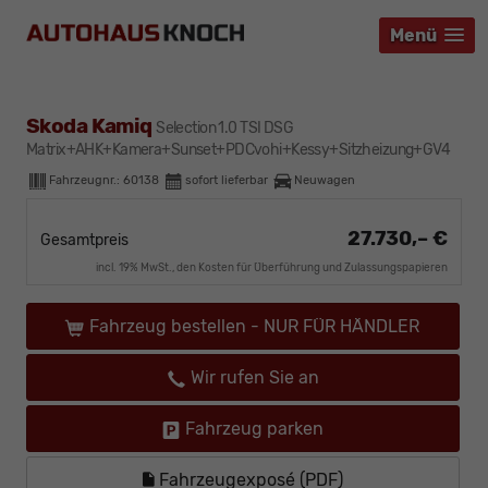
Menü
Menü
Menü
Skoda Kamiq
Selection 1.0 TSI DSG
Matrix+AHK+Kamera+Sunset+PDCvohi+Kessy+Sitzheizung+GV4
Fahrzeugnr.:
60138
sofort lieferbar
Neuwagen
27.730,– €
Gesamtpreis
incl. 19% MwSt., den Kosten für Überführung und Zulassungspapieren
Fahrzeug bestellen - NUR FÜR HÄNDLER
Wir rufen Sie an
Fahrzeug parken
Fahrzeugexposé (PDF)