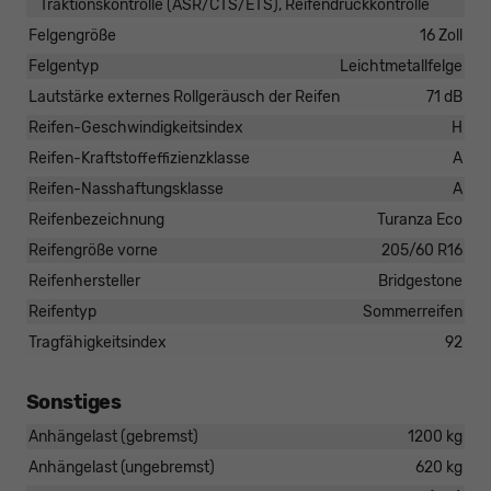
Traktionskontrolle (ASR/CTS/ETS), Reifendruckkontrolle
Felgengröße
16 Zoll
Felgentyp
Leichtmetallfelge
Lautstärke externes Rollgeräusch der Reifen
71 dB
Reifen-Geschwindigkeitsindex
H
Reifen-Kraftstoffeffizienzklasse
A
Reifen-Nasshaftungsklasse
A
Reifenbezeichnung
Turanza Eco
Reifengröße vorne
205/60 R16
Reifenhersteller
Bridgestone
Reifentyp
Sommerreifen
Tragfähigkeitsindex
92
Sonstiges
Anhängelast (gebremst)
1200 kg
Anhängelast (ungebremst)
620 kg