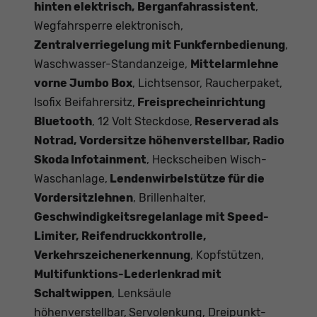
hinten elektrisch, Berganfahrassistent
,
Wegfahrsperre elektronisch,
Zentralverriegelung mit Funkfernbedienung
,
Waschwasser-Standanzeige,
Mittelarmlehne
vorne Jumbo Box
, Lichtsensor, Raucherpaket,
Isofix Beifahrersitz,
Freisprecheinrichtung
Bluetooth
, 12 Volt Steckdose,
Reserverad als
Notrad, Vordersitze höhenverstellbar, Radio
Skoda Infotainment
, Heckscheiben Wisch-
Waschanlage,
Lendenwirbelstütze für die
Vordersitzlehnen
, Brillenhalter,
Geschwindigkeitsregelanlage mit Speed-
Limiter, Reifendruckkontrolle,
Verkehrszeichenerkennung
, Kopfstützen,
Multifunktions-Lederlenkrad mit
Schaltwippen
, Lenksäule
höhenverstellbar,
Servolenkung, Dreipunkt-