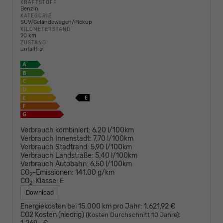
KRAFTSTOFF
Benzin
KATEGORIE
SUV/Geländewagen/Pickup
KILOMETERSTAND
20 km
ZUSTAND
unfallfrei
Verbrauch kombiniert:
6,20 l/100km
Verbrauch Innenstadt:
7,70 l/100km
Verbrauch Stadtrand:
5,90 l/100km
Verbrauch Landstraße:
5,40 l/100km
Verbrauch Autobahn:
6,50 l/100km
CO
-Emissionen:
141,00 g/km
2
CO
-Klasse:
E
2
Download
Energiekosten bei 15.000 km pro Jahr:
1.621,92 €
CO2 Kosten (niedrig)
:
(Kosten Durchschnitt 10 Jahre)