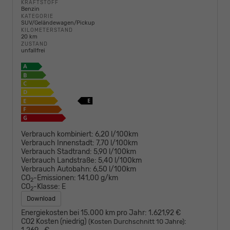
KRAFTSTOFF
Benzin
KATEGORIE
SUV/Geländewagen/Pickup
KILOMETERSTAND
20 km
ZUSTAND
unfallfrei
Verbrauch kombiniert:
6,20 l/100km
Verbrauch Innenstadt:
7,70 l/100km
Verbrauch Stadtrand:
5,90 l/100km
Verbrauch Landstraße:
5,40 l/100km
Verbrauch Autobahn:
6,50 l/100km
CO
-Emissionen:
141,00 g/km
2
CO
-Klasse:
E
2
Download
Energiekosten bei 15.000 km pro Jahr:
1.621,92 €
CO2 Kosten (niedrig)
:
(Kosten Durchschnitt 10 Jahre)