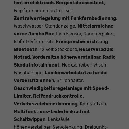
hinten elektrisch, Berganfahrassistent
,
Wegfahrsperre elektronisch,
Zentralverriegelung mit Funkfernbedienung
,
Waschwasser-Standanzeige,
Mittelarmlehne
vorne Jumbo Box
, Lichtsensor, Raucherpaket,
Isofix Beifahrersitz,
Freisprecheinrichtung
Bluetooth
, 12 Volt Steckdose,
Reserverad als
Notrad, Vordersitze höhenverstellbar, Radio
Skoda Infotainment
, Heckscheiben Wisch-
Waschanlage,
Lendenwirbelstütze für die
Vordersitzlehnen
, Brillenhalter,
Geschwindigkeitsregelanlage mit Speed-
Limiter, Reifendruckkontrolle,
Verkehrszeichenerkennung
, Kopfstützen,
Multifunktions-Lederlenkrad mit
Schaltwippen
, Lenksäule
höhenverstellbar,
Servolenkung, Dreipunkt-