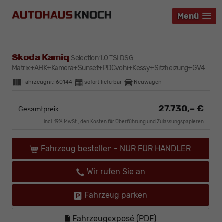
Menü
Menü
Menü
Skoda Kamiq
Selection 1.0 TSI DSG
Matrix+AHK+Kamera+Sunset+PDCvohi+Kessy+Sitzheizung+GV4
Fahrzeugnr.:
60144
sofort lieferbar
Neuwagen
27.730,– €
Gesamtpreis
incl. 19% MwSt., den Kosten für Überführung und Zulassungspapieren
Fahrzeug bestellen - NUR FÜR HÄNDLER
Wir rufen Sie an
Fahrzeug parken
Fahrzeugexposé (PDF)