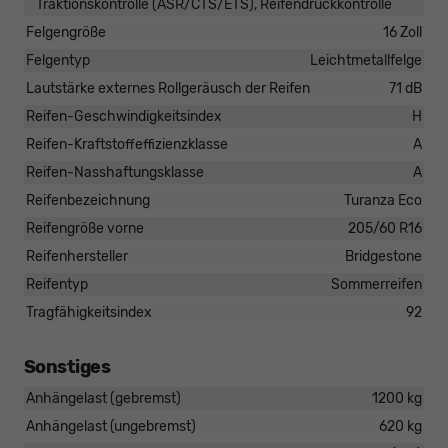
Traktionskontrolle (ASR/CTS/ETS), Reifendruckkontrolle
Felgengröße
16 Zoll
Felgentyp
Leichtmetallfelge
Lautstärke externes Rollgeräusch der Reifen
71 dB
Reifen-Geschwindigkeitsindex
H
Reifen-Kraftstoffeffizienzklasse
A
Reifen-Nasshaftungsklasse
A
Reifenbezeichnung
Turanza Eco
Reifengröße vorne
205/60 R16
Reifenhersteller
Bridgestone
Reifentyp
Sommerreifen
Tragfähigkeitsindex
92
Sonstiges
Anhängelast (gebremst)
1200 kg
Anhängelast (ungebremst)
620 kg