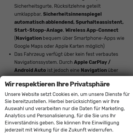
Sicherheitsgurte, Rücksitzlehne geteilt
umklappbar,
Sicherheitsinnenspiegel
automatisch abblendend, Spurhalteassistent,
Start-Stopp-Anlage
,
Wireless App-Connect
(
Navigation
bequem über Smartphone-Apps wie
Google Maps oder Apple Karten möglich)
Das Fahrzeug verfügt über kein fest verbautes
Navigationssystem. Durch
Apple CarPlay /
Android Auto
ist jedoch eine
Navigation
über
kompatible Smartphone-Apps (z.B. Google Maps
Wir respektieren Ihre Privatsphäre
oder Apple Karten) über den
Fahrzeugbildschirm
Unsere Website setzt Cookies ein, um unsere Dienste für
möglich.
Sie bereitzustellen. Hierbei berücksichtigen wir Ihre
Auswahl und verarbeiten nur die Daten für Marketing,
Innen
Analytics und Personalisierung, für die Sie uns Ihr
Armlehnen
Mittelarmlehne, Fahrer
Einverständnis geben. Sie können Ihre Einwilligung
Fensterheber
elektrisch 4-fach
jederzeit mit Wirkung für die Zukunft widerrufen.