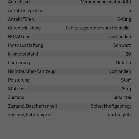
Antriebsart
Verbrennungsmotor (ICE)
Anzahl Sitzplätze
5
Anzahl Türen
5-türig
Garantieleistung
Fahrzeuggarantie vom Hersteller
HU/AU neu
vorhanden
Innenausstattung
Schwarz
Kilometerstand
20
Lackierung
Metallic
Nichtraucher-Fahrzeug
vorhanden
Polsterung
Stoff
Stützlast
75 kg
Zustand
unfallfrei
Zustand, Beschaffenheit
Scheckheftgepflegt
Zustand, Fahrfähigkeit
fahrtauglich