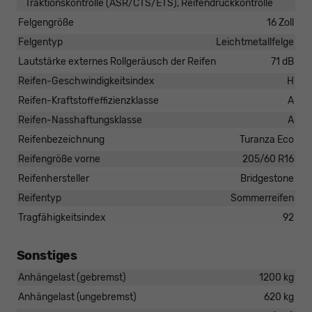
Traktionskontrolle (ASR/CTS/ETS), Reifendruckkontrolle
Felgengröße
16 Zoll
Felgentyp
Leichtmetallfelge
Lautstärke externes Rollgeräusch der Reifen
71 dB
Reifen-Geschwindigkeitsindex
H
Reifen-Kraftstoffeffizienzklasse
A
Reifen-Nasshaftungsklasse
A
Reifenbezeichnung
Turanza Eco
Reifengröße vorne
205/60 R16
Reifenhersteller
Bridgestone
Reifentyp
Sommerreifen
Tragfähigkeitsindex
92
Sonstiges
Anhängelast (gebremst)
1200 kg
Anhängelast (ungebremst)
620 kg