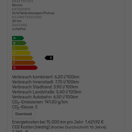
KRAFTSTOFF
Benzin
KATEGORIE
SUV/Geländewagen/Pickup
KILOMETERSTAND
20 km
ZUSTAND
unfallfrei
Verbrauch kombiniert:
6,20 l/100km
Verbrauch Innenstadt:
7,70 l/100km
Verbrauch Stadtrand:
5,90 l/100km
Verbrauch Landstraße:
5,40 l/100km
Verbrauch Autobahn:
6,50 l/100km
CO
-Emissionen:
141,00 g/km
2
CO
-Klasse:
E
2
Download
Energiekosten bei 15.000 km pro Jahr:
1.621,92 €
CO2 Kosten (niedrig)
:
(Kosten Durchschnitt 10 Jahre)