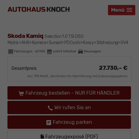
Menü
Menü
Menü
Skoda Kamiq
Selection 1.0 TSI DSG
Matrix+AHK+Kamera+Sunset+PDCvohi+Kessy+Sitzheizung+GV4
Fahrzeugnr.:
60145
sofort lieferbar
Neuwagen
27.730,– €
Gesamtpreis
incl. 19% MwSt., den Kosten für Überführung und Zulassungspapieren
Fahrzeug bestellen - NUR FÜR HÄNDLER
Wir rufen Sie an
Fahrzeug parken
Fahrzeugexposé (PDF)