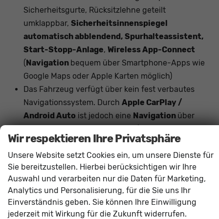
Sicherheitsgurte, Rücksitzlehne geteilt
umklappbar,
Sicherheitsinnenspiegel
automatisch abblendend, Spurhalteassistent,
Start-Stopp-Anlage
,
Wireless App-Connect
(
Navigation
bequem über Smartphone-Apps wie
Google Maps oder Apple Karten möglich)
Das Fahrzeug verfügt über kein fest verbautes
Navigationssystem. Durch
Apple CarPlay /
Android Auto
ist jedoch eine
Navigation
über
kompatible Smartphone-Apps (z.B. Google Maps
Wir respektieren Ihre Privatsphäre
oder Apple Karten) über den
Fahrzeugbildschirm
Unsere Website setzt Cookies ein, um unsere Dienste für
möglich.
Sie bereitzustellen. Hierbei berücksichtigen wir Ihre
Auswahl und verarbeiten nur die Daten für Marketing,
Innen
Analytics und Personalisierung, für die Sie uns Ihr
Armlehnen
Mittelarmlehne, Fahrer
Einverständnis geben. Sie können Ihre Einwilligung
Fensterheber
elektrisch 4-fach
jederzeit mit Wirkung für die Zukunft widerrufen.