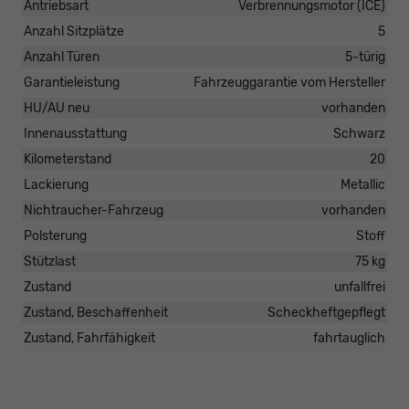
Antriebsart
Verbrennungsmotor (ICE)
Anzahl Sitzplätze
5
Anzahl Türen
5-türig
Garantieleistung
Fahrzeuggarantie vom Hersteller
HU/AU neu
vorhanden
Innenausstattung
Schwarz
Kilometerstand
20
Lackierung
Metallic
Nichtraucher-Fahrzeug
vorhanden
Polsterung
Stoff
Stützlast
75 kg
Zustand
unfallfrei
Zustand, Beschaffenheit
Scheckheftgepflegt
Zustand, Fahrfähigkeit
fahrtauglich