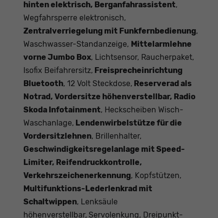
hinten elektrisch, Berganfahrassistent
,
Wegfahrsperre elektronisch,
Zentralverriegelung mit Funkfernbedienung
,
Waschwasser-Standanzeige,
Mittelarmlehne
vorne Jumbo Box
, Lichtsensor, Raucherpaket,
Isofix Beifahrersitz,
Freisprecheinrichtung
Bluetooth
, 12 Volt Steckdose,
Reserverad als
Notrad, Vordersitze höhenverstellbar, Radio
Skoda Infotainment
, Heckscheiben Wisch-
Waschanlage,
Lendenwirbelstütze für die
Vordersitzlehnen
, Brillenhalter,
Geschwindigkeitsregelanlage mit Speed-
Limiter, Reifendruckkontrolle,
Verkehrszeichenerkennung
, Kopfstützen,
Multifunktions-Lederlenkrad mit
Schaltwippen
, Lenksäule
höhenverstellbar,
Servolenkung, Dreipunkt-