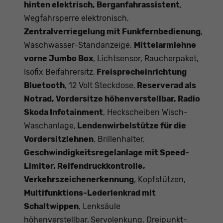
hinten elektrisch, Berganfahrassistent
,
Wegfahrsperre elektronisch,
Zentralverriegelung mit Funkfernbedienung
,
Waschwasser-Standanzeige,
Mittelarmlehne
vorne Jumbo Box
, Lichtsensor, Raucherpaket,
Isofix Beifahrersitz,
Freisprecheinrichtung
Bluetooth
, 12 Volt Steckdose,
Reserverad als
Notrad, Vordersitze höhenverstellbar, Radio
Skoda Infotainment
, Heckscheiben Wisch-
Waschanlage,
Lendenwirbelstütze für die
Vordersitzlehnen
, Brillenhalter,
Geschwindigkeitsregelanlage mit Speed-
Limiter, Reifendruckkontrolle,
Verkehrszeichenerkennung
, Kopfstützen,
Multifunktions-Lederlenkrad mit
Schaltwippen
, Lenksäule
höhenverstellbar,
Servolenkung, Dreipunkt-