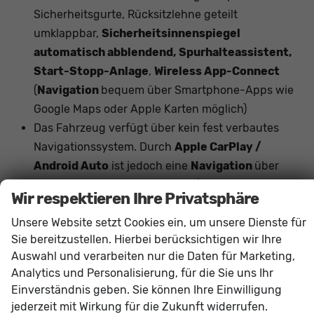
Sicherheitsgurte, Rücksitzlehne geteilt
umklappbar,
Sicherheitsinnenspiegel
automatisch abblendend, Spurhalteassistent,
Start-Stopp-Anlage
,
Wireless App-Connect
(
Navigation
bequem über Smartphone-Apps wie
Google Maps oder Apple Karten möglich)
Das Fahrzeug verfügt über kein fest verbautes
Navigationssystem. Durch
Apple CarPlay /
Android Auto
ist jedoch eine
Navigation
über
kompatible Smartphone-Apps (z.B. Google Maps
Wir respektieren Ihre Privatsphäre
oder Apple Karten) über den
Fahrzeugbildschirm
Unsere Website setzt Cookies ein, um unsere Dienste für
möglich.
Sie bereitzustellen. Hierbei berücksichtigen wir Ihre
Auswahl und verarbeiten nur die Daten für Marketing,
Innen
Analytics und Personalisierung, für die Sie uns Ihr
Armlehnen
Mittelarmlehne, Fahrer
Einverständnis geben. Sie können Ihre Einwilligung
Fensterheber
elektrisch 4-fach
jederzeit mit Wirkung für die Zukunft widerrufen.