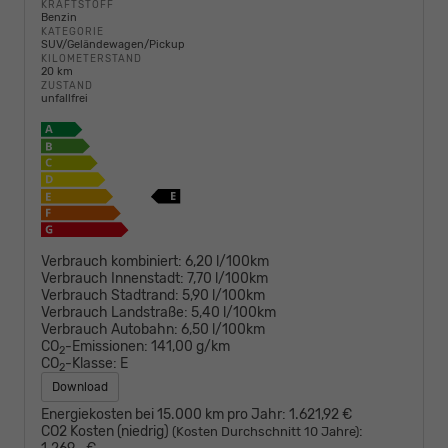
KRAFTSTOFF
Benzin
KATEGORIE
SUV/Geländewagen/Pickup
KILOMETERSTAND
20 km
ZUSTAND
unfallfrei
Verbrauch kombiniert:
6,20 l/100km
Verbrauch Innenstadt:
7,70 l/100km
Verbrauch Stadtrand:
5,90 l/100km
Verbrauch Landstraße:
5,40 l/100km
Verbrauch Autobahn:
6,50 l/100km
CO
-Emissionen:
141,00 g/km
2
CO
-Klasse:
E
2
Download
Energiekosten bei 15.000 km pro Jahr:
1.621,92 €
CO2 Kosten (niedrig)
:
(Kosten Durchschnitt 10 Jahre)