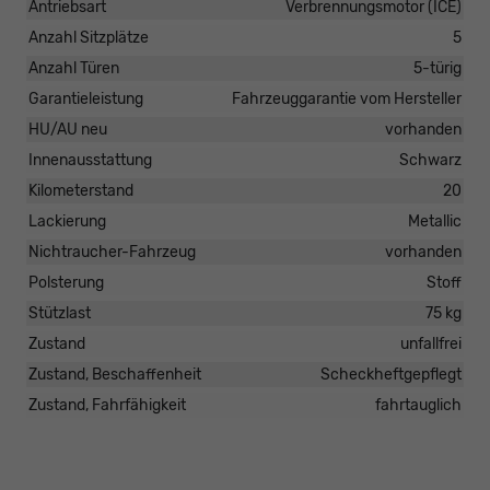
Antriebsart
Verbrennungsmotor (ICE)
Anzahl Sitzplätze
5
Anzahl Türen
5-türig
Garantieleistung
Fahrzeuggarantie vom Hersteller
HU/AU neu
vorhanden
Innenausstattung
Schwarz
Kilometerstand
20
Lackierung
Metallic
Nichtraucher-Fahrzeug
vorhanden
Polsterung
Stoff
Stützlast
75 kg
Zustand
unfallfrei
Zustand, Beschaffenheit
Scheckheftgepflegt
Zustand, Fahrfähigkeit
fahrtauglich