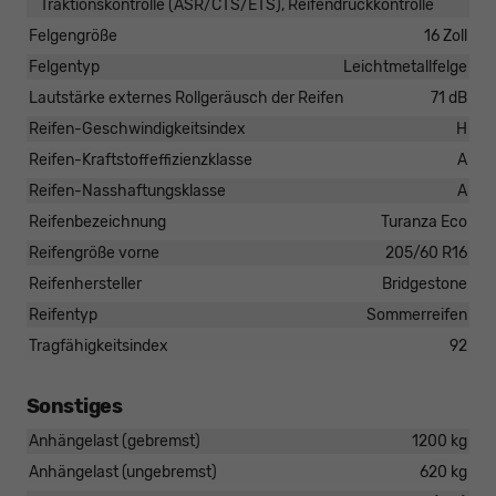
Traktionskontrolle (ASR/CTS/ETS), Reifendruckkontrolle
Felgengröße
16 Zoll
Felgentyp
Leichtmetallfelge
Lautstärke externes Rollgeräusch der Reifen
71 dB
Reifen-Geschwindigkeitsindex
H
Reifen-Kraftstoffeffizienzklasse
A
Reifen-Nasshaftungsklasse
A
Reifenbezeichnung
Turanza Eco
Reifengröße vorne
205/60 R16
Reifenhersteller
Bridgestone
Reifentyp
Sommerreifen
Tragfähigkeitsindex
92
Sonstiges
Anhängelast (gebremst)
1200 kg
Anhängelast (ungebremst)
620 kg