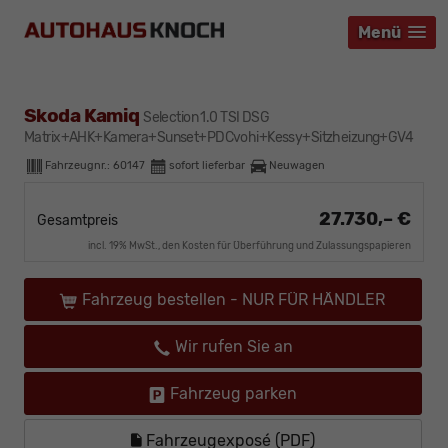
Menü
Menü
Menü
Skoda Kamiq
Selection 1.0 TSI DSG
Matrix+AHK+Kamera+Sunset+PDCvohi+Kessy+Sitzheizung+GV4
Fahrzeugnr.:
60147
sofort lieferbar
Neuwagen
27.730,– €
Gesamtpreis
incl. 19% MwSt., den Kosten für Überführung und Zulassungspapieren
Fahrzeug bestellen - NUR FÜR HÄNDLER
Wir rufen Sie an
Fahrzeug parken
Fahrzeugexposé (PDF)