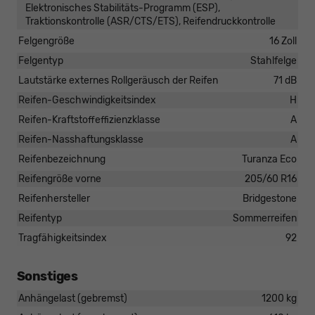
Elektronisches Stabilitäts-Programm (ESP),
Traktionskontrolle (ASR/CTS/ETS), Reifendruckkontrolle
Felgengröße
16 Zoll
Felgentyp
Stahlfelge
Lautstärke externes Rollgeräusch der Reifen
71 dB
Reifen-Geschwindigkeitsindex
H
Reifen-Kraftstoffeffizienzklasse
A
Reifen-Nasshaftungsklasse
A
Reifenbezeichnung
Turanza Eco
Reifengröße vorne
205/60 R16
Reifenhersteller
Bridgestone
Reifentyp
Sommerreifen
Tragfähigkeitsindex
92
Sonstiges
Anhängelast (gebremst)
1200 kg