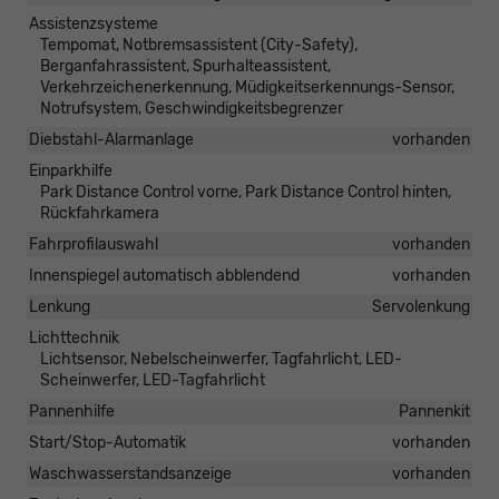
Assistenzsysteme
Tempomat, Notbremsassistent (City-Safety),
Berganfahrassistent, Spurhalteassistent,
Verkehrzeichenerkennung, Müdigkeitserkennungs-Sensor,
Notrufsystem, Geschwindigkeitsbegrenzer
Diebstahl-Alarmanlage
vorhanden
Einparkhilfe
Park Distance Control vorne, Park Distance Control hinten,
Rückfahrkamera
Fahrprofilauswahl
vorhanden
Innenspiegel automatisch abblendend
vorhanden
Lenkung
Servolenkung
Lichttechnik
Lichtsensor, Nebelscheinwerfer, Tagfahrlicht, LED-
Scheinwerfer, LED-Tagfahrlicht
Pannenhilfe
Pannenkit
Start/Stop-Automatik
vorhanden
Waschwasserstandsanzeige
vorhanden