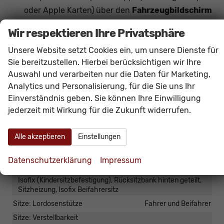
oder Apple Karten) über den
Fahrzeugbildschirm
möglich.
Wir respektieren Ihre Privatsphäre
Unsere Website setzt Cookies ein, um unsere Dienste für
Innen
Sie bereitzustellen. Hierbei berücksichtigen wir Ihre
Armlehnen
Mittelarmlehne, Fahrer
Auswahl und verarbeiten nur die Daten für Marketing,
Fensterheber
elektrisch
Analytics und Personalisierung, für die Sie uns Ihr
Innenraumfilter
vorhanden
Einverständnis geben. Sie können Ihre Einwilligung
jederzeit mit Wirkung für die Zukunft widerrufen.
Klimatisierung
Klimaanlage manuell, Klimaautomatik, 2-Zonen-
Klimaautomatik
Alle akzeptieren
Einstellungen
Laderaumabdeckung
vorhanden
Lenkrad
höhenverstellbar, mit Multifunktionen
Datenschutzerklärung
Impressum
Sitze
Isofix (Kindersitzbefestigung), Rücksitzbank hinten geteilt,
Sitzheizung, Isofix Beifahrersitz
Sitze: Lordosenstütze
Fahrer und Beifahrer
Sitze: Verstellbarkeit