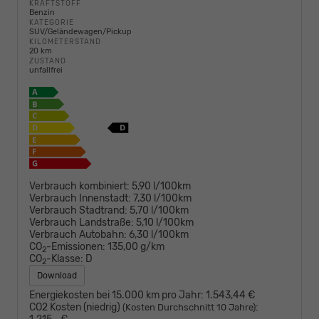
KRAFTSTOFF
Benzin
KATEGORIE
SUV/Geländewagen/Pickup
KILOMETERSTAND
20 km
ZUSTAND
unfallfrei
Verbrauch kombiniert:
5,90 l/100km
Verbrauch Innenstadt:
7,30 l/100km
Verbrauch Stadtrand:
5,70 l/100km
Verbrauch Landstraße:
5,10 l/100km
Verbrauch Autobahn:
6,30 l/100km
CO
-Emissionen:
135,00 g/km
2
CO
-Klasse:
D
2
Download
Energiekosten bei 15.000 km pro Jahr:
1.543,44 €
CO2 Kosten (niedrig)
:
(Kosten Durchschnitt 10 Jahre)