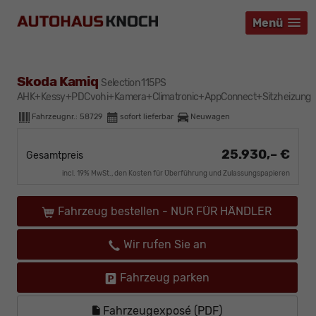
Menü
Menü
Menü
Skoda Kamiq
Selection 115PS
AHK+Kessy+PDCvohi+Kamera+Climatronic+AppConnect+Sitzheizung
Fahrzeugnr.:
58729
sofort lieferbar
Neuwagen
25.930,– €
Gesamtpreis
incl. 19% MwSt., den Kosten für Überführung und Zulassungspapieren
Fahrzeug bestellen - NUR FÜR HÄNDLER
Wir rufen Sie an
Fahrzeug parken
Fahrzeugexposé (PDF)