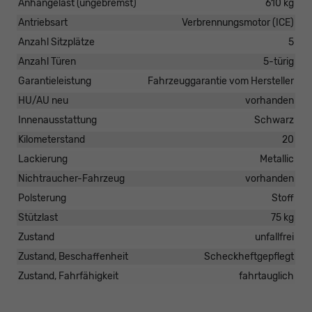
Anhängelast (ungebremst)
610 kg
Antriebsart
Verbrennungsmotor (ICE)
Anzahl Sitzplätze
5
Anzahl Türen
5-türig
Garantieleistung
Fahrzeuggarantie vom Hersteller
HU/AU neu
vorhanden
Innenausstattung
Schwarz
Kilometerstand
20
Lackierung
Metallic
Nichtraucher-Fahrzeug
vorhanden
Polsterung
Stoff
Stützlast
75 kg
Zustand
unfallfrei
Zustand, Beschaffenheit
Scheckheftgepflegt
Zustand, Fahrfähigkeit
fahrtauglich