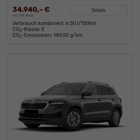
34.940,– €
Details
incl. 19% MwSt.
Verbrauch kombiniert:
6,50 l/100km
CO
-Klasse:
E
2
CO
-Emissionen:
149,00 g/km
2