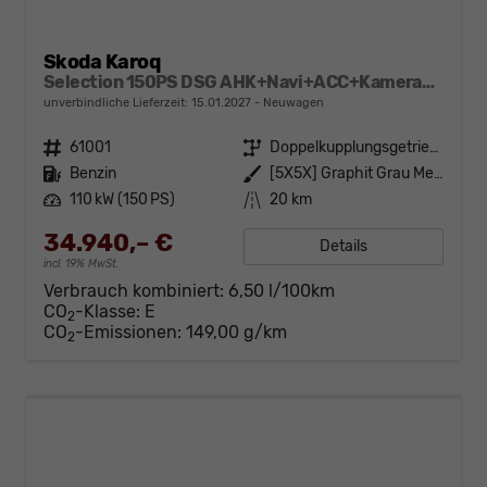
Skoda Karoq
Selection 150PS DSG AHK+Navi+ACC+Kamera+Kessy+Sitzheizung+GV5+Ambiente
unverbindliche Lieferzeit:
15.01.2027
Neuwagen
Fahrzeugnr.
61001
Getriebe
Doppelkupplungsgetriebe (DSG)
Kraftstoff
Benzin
Außenfarbe
[5X5X] Graphit Grau Metallic
Leistung
110 kW (150 PS)
Kilometerstand
20 km
34.940,– €
Details
incl. 19% MwSt.
Verbrauch kombiniert:
6,50 l/100km
CO
-Klasse:
E
2
CO
-Emissionen:
149,00 g/km
2