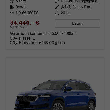
Fahrzeugnr.
60998
Getriebe
Doppelkupplungsgetriebe (DSG)
Kraftstoff
Benzin
Außenfarbe
[K4K4] Energy Blau
Leistung
110 kW (150 PS)
Kilometerstand
20 km
34.440,– €
Details
incl. 19% MwSt.
Verbrauch kombiniert:
6,50 l/100km
CO
-Klasse:
E
2
CO
-Emissionen:
149,00 g/km
2