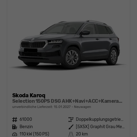
Skoda Karoq
Selection 150PS DSG AHK+Navi+ACC+Kamera+Kessy+Sitzheizung+GV5+Ambiente
unverbindliche Lieferzeit:
15.01.2027
Neuwagen
Fahrzeugnr.
61000
Getriebe
Doppelkupplungsgetriebe (DSG)
Kraftstoff
Benzin
Außenfarbe
[5X5X] Graphit Grau Metallic
Leistung
110 kW (150 PS)
Kilometerstand
20 km