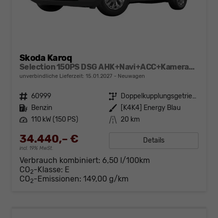
Skoda Karoq
Selection 150PS DSG AHK+Navi+ACC+Kamera+Kessy+Sitzheizung+GV5+Ambiente
unverbindliche Lieferzeit:
15.01.2027
Neuwagen
Fahrzeugnr.
60999
Getriebe
Doppelkupplungsgetriebe (DSG)
Kraftstoff
Benzin
Außenfarbe
[K4K4] Energy Blau
Leistung
110 kW (150 PS)
Kilometerstand
20 km
34.440,– €
Details
incl. 19% MwSt.
Verbrauch kombiniert:
6,50 l/100km
CO
-Klasse:
E
2
CO
-Emissionen:
149,00 g/km
2