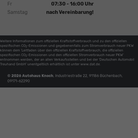
Fr
07:30 - 16:00 Uhr
Samstag
nach Vereinbarung!
Weitere Informationen zum offiziellen Kraftstoffverbrauch und zu den offiziellen
spezifischen CO
-Emissionen und gegebenenfalls zum Stromverbrauch neuer PKW
2
können dem 'Leitfaden über den offiziellen Kraftstoffverbrauch, die offiziellen
spezifischen CO
-Emissionen und den offiziellen Stromverbrauch neuer PKW'
2
entnommen werden, der an allen Verkaufsstellen und bei der 'Deutschen Automobil
Treuhand GmbH' unentgeltlich erhältlich ist unter www.dat.de.
© 2026
Autohaus Knoch
,
Industriestraße 22
,
91186
Büchenbach,
09171-62290