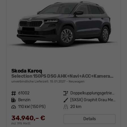
Skoda Karoq
Selection 150PS DSG AHK+Navi+ACC+Kamera+Kessy+Sitzheizung+GV5+Ambiente
unverbindliche Lieferzeit:
15.01.2027
Neuwagen
Fahrzeugnr.
61002
Getriebe
Doppelkupplungsgetriebe (DSG)
Kraftstoff
Benzin
Außenfarbe
[5X5X] Graphit Grau Metallic
Leistung
110 kW (150 PS)
Kilometerstand
20 km
34.940,– €
Details
incl. 19% MwSt.