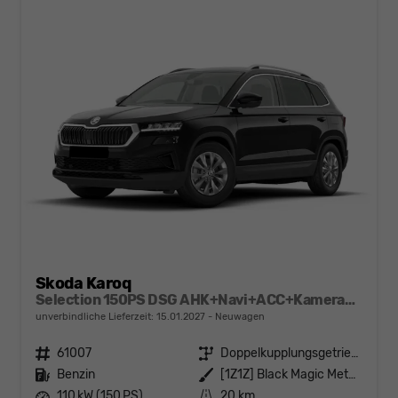
Skoda Karoq
Selection 150PS DSG AHK+Navi+ACC+Kamera+Kessy+Sitzheizung+GV5+Ambiente
unverbindliche Lieferzeit:
15.01.2027
Neuwagen
Fahrzeugnr.
61007
Getriebe
Doppelkupplungsgetriebe (DSG)
Kraftstoff
Benzin
Außenfarbe
[1Z1Z] Black Magic Metallic
Leistung
110 kW (150 PS)
Kilometerstand
20 km