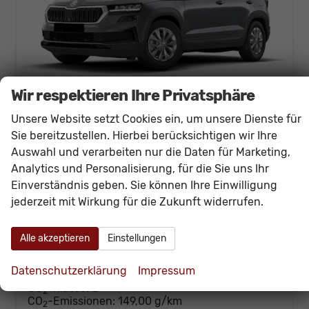
Wir respektieren Ihre Privatsphäre
Unsere Website setzt Cookies ein, um unsere Dienste für
Skoda Karoq
Sie bereitzustellen. Hierbei berücksichtigen wir Ihre
Selection 150PS DSG AHK+Navi+ACC+Kamera+Kessy+Sitzheizung+GV5+Ambiente
Auswahl und verarbeiten nur die Daten für Marketing,
unverbindliche Lieferzeit:
15.01.2027
Neuwagen
Analytics und Personalisierung, für die Sie uns Ihr
Fahrzeugnr.
61004
Getriebe
Doppelkupplungsgetriebe (DSG)
Einverständnis geben. Sie können Ihre Einwilligung
Kraftstoff
Benzin
Außenfarbe
[5X5X] Graphit Grau Metallic
jederzeit mit Wirkung für die Zukunft widerrufen.
Leistung
110 kW (150 PS)
Kilometerstand
20 km
Alle akzeptieren
Einstellungen
34.940,– €
Details
incl. 19% MwSt.
Datenschutzerklärung
Impressum
Verbrauch kombiniert:
6,50 l/100km
CO
-Klasse:
E
2
CO
-Emissionen:
149,00 g/km
2