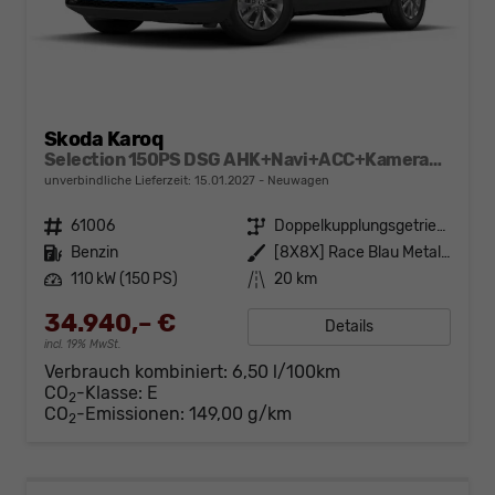
Skoda Karoq
Selection 150PS DSG AHK+Navi+ACC+Kamera+Kessy+Sitzheizung+GV5+Ambiente
unverbindliche Lieferzeit:
15.01.2027
Neuwagen
Fahrzeugnr.
61006
Getriebe
Doppelkupplungsgetriebe (DSG)
Kraftstoff
Benzin
Außenfarbe
[8X8X] Race Blau Metallic
Leistung
110 kW (150 PS)
Kilometerstand
20 km
34.940,– €
Details
incl. 19% MwSt.
Verbrauch kombiniert:
6,50 l/100km
CO
-Klasse:
E
2
CO
-Emissionen:
149,00 g/km
2