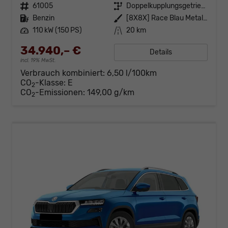
Fahrzeugnr.
61005
Getriebe
Doppelkupplungsgetriebe (DSG)
Kraftstoff
Benzin
Außenfarbe
[8X8X] Race Blau Metallic
Leistung
110 kW (150 PS)
Kilometerstand
20 km
34.940,– €
Details
incl. 19% MwSt.
Verbrauch kombiniert:
6,50 l/100km
CO
-Klasse:
E
2
CO
-Emissionen:
149,00 g/km
2