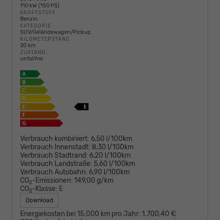
110 kW (150 PS)
KRAFTSTOFF
Benzin
KATEGORIE
SUV/Geländewagen/Pickup
KILOMETERSTAND
20 km
ZUSTAND
unfallfrei
Verbrauch kombiniert:
6,50 l/100km
Verbrauch Innenstadt:
8,30 l/100km
Verbrauch Stadtrand:
6,20 l/100km
Verbrauch Landstraße:
5,60 l/100km
Verbrauch Autobahn:
6,90 l/100km
CO
-Emissionen:
149,00 g/km
2
CO
-Klasse:
E
2
Download
Energiekosten bei 15.000 km pro Jahr:
1.700,40 €