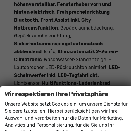
höhenverstellbar, Fensterheber vorn und
hinten elektrisch, Freisprecheinrichtung
Bluetooth, Front Assist inkl. City-
Notbremsfunktion
, Gepäckraumabdeckung,
Gepäckraumbeleuchtung,
Sicherheitsinnenspiegel automatisch
abblendend
, Isofix,
Klimaautomatik 2-Zonen-
Climatronic
, Waschwasser-Standanzeige, 8
Lautsprecher, LED-Rückleuchten animiert,
LED-
Scheinwerfer inkl. LED-Tagfahrlicht
,
Lichtsensor,
Multifunktions-Lederlenkrad
beheizbar, 16 Zoll Leichtmetallräder,
Wir respektieren Ihre Privatsphäre
Mittelarmlehne vorn und hinten
,
Unsere Website setzt Cookies ein, um unsere Dienste für
Getränkehalter,
Müdigkeitserkennung
,
Sie bereitzustellen. Hierbei berücksichtigen wir Ihre
Aufmerksamkeits-Assistent,
Nebelscheinwerfer
,
Auswahl und verarbeiten nur die Daten für Marketing,
Tire-Mobility-Set, Parkbremse elektronisch,
Analytics und Personalisierung, für die Sie uns Ihr
Regensensor, Reifendruckkontrolle
,