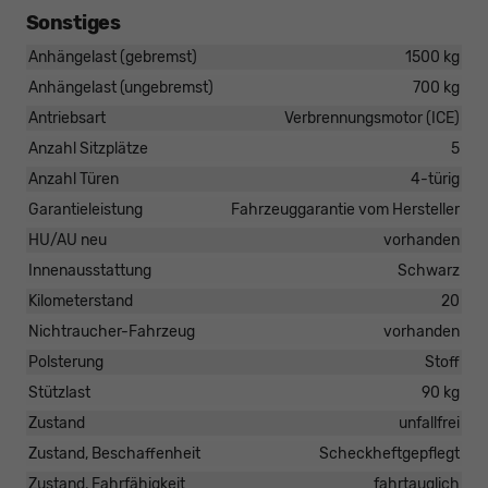
Sonstiges
Anhängelast (gebremst)
1500 kg
Anhängelast (ungebremst)
700 kg
Antriebsart
Verbrennungsmotor (ICE)
Anzahl Sitzplätze
5
Anzahl Türen
4-türig
Garantieleistung
Fahrzeuggarantie vom Hersteller
HU/AU neu
vorhanden
Innenausstattung
Schwarz
Kilometerstand
20
Nichtraucher-Fahrzeug
vorhanden
Polsterung
Stoff
Stützlast
90 kg
Zustand
unfallfrei
Zustand, Beschaffenheit
Scheckheftgepflegt
Zustand, Fahrfähigkeit
fahrtauglich