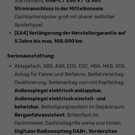
Startsystem),
USB-C / 230 V / 12 Volt
Stromanschluss in der Mittelkonsole
,
Dachkantenspoiler groß mit oberer seitlicher
Spoilerlippe)
[EA4] Verlängerung der Herstellergarantie auf
5 Jahre bis max. 100.000 km
Serienausstattung:
Ablagefach, ABS, ASR, EDS, ESC, HBA, MKB, XDS,
Airbag für Fahrer und Beifahrer, Beifahrerairbag-
Deaktivierung, Seitenairbag vorn mit Kopfairbag,
Außenspiegel elektrisch anklappbar,
Außenspiegel elektrisch einstell- und
beheizbar
, Befestigungssystem im Gepäckraum,
Berganfahrassistent
, Brillenfach im
Dachhimmel, Dachhaltegriffe vorne und hinten,
Digitaler Radioempfang DAB+, Vordersitze