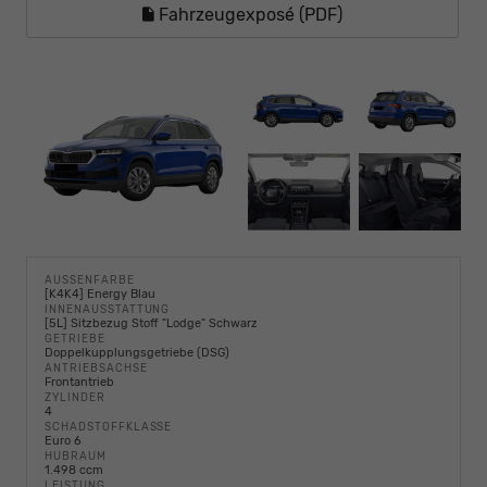
Fahrzeugexposé (PDF)
AUSSENFARBE
[K4K4] Energy Blau
INNENAUSSTATTUNG
[5L] Sitzbezug Stoff "Lodge" Schwarz
GETRIEBE
Doppelkupplungsgetriebe (DSG)
ANTRIEBSACHSE
Frontantrieb
ZYLINDER
4
SCHADSTOFFKLASSE
Euro 6
HUBRAUM
1.498 ccm
LEISTUNG