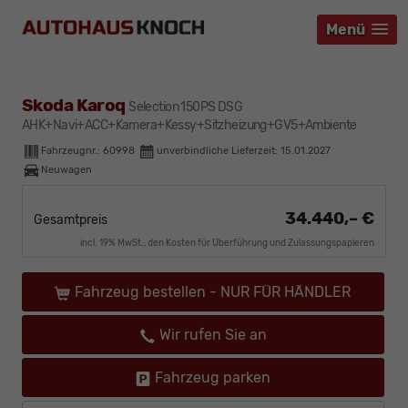
Menü
Menü
Menü
Skoda Karoq
Selection 150PS DSG
AHK+Navi+ACC+Kamera+Kessy+Sitzheizung+GV5+Ambiente
Fahrzeugnr.:
60998
unverbindliche Lieferzeit:
15.01.2027
Neuwagen
34.440,– €
Gesamtpreis
incl. 19% MwSt., den Kosten für Überführung und Zulassungspapieren
Fahrzeug bestellen - NUR FÜR HÄNDLER
Wir rufen Sie an
Fahrzeug parken