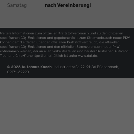
Samstag
nach Vereinbarung!
Weitere Informationen zum offiziellen Kraftstoffverbrauch und zu den offiziellen
spezifischen CO
-Emissionen und gegebenenfalls zum Stromverbrauch neuer PKW
2
können dem 'Leitfaden über den offiziellen Kraftstoffverbrauch, die offiziellen
spezifischen CO
-Emissionen und den offiziellen Stromverbrauch neuer PKW'
2
entnommen werden, der an allen Verkaufsstellen und bei der 'Deutschen Automobil
Treuhand GmbH' unentgeltlich erhältlich ist unter www.dat.de.
© 2026
Autohaus Knoch
,
Industriestraße 22
,
91186
Büchenbach,
09171-62290