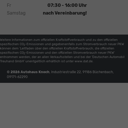
Fr
07:30 - 16:00 Uhr
Samstag
nach Vereinbarung!
Weitere Informationen zum offiziellen Kraftstoffverbrauch und zu den offiziellen
spezifischen CO
-Emissionen und gegebenenfalls zum Stromverbrauch neuer PKW
2
können dem 'Leitfaden über den offiziellen Kraftstoffverbrauch, die offiziellen
spezifischen CO
-Emissionen und den offiziellen Stromverbrauch neuer PKW'
2
entnommen werden, der an allen Verkaufsstellen und bei der 'Deutschen Automobil
Treuhand GmbH' unentgeltlich erhältlich ist unter www.dat.de.
© 2026
Autohaus Knoch
,
Industriestraße 22
,
91186
Büchenbach,
09171-62290