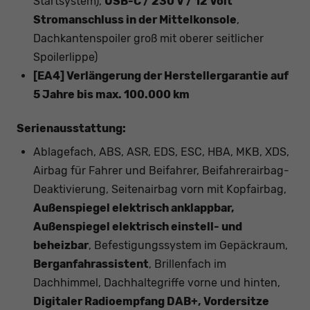
Startsystem),
USB-C / 230 V / 12 Volt
Stromanschluss in der Mittelkonsole
,
Dachkantenspoiler groß mit oberer seitlicher
Spoilerlippe)
[EA4] Verlängerung der Herstellergarantie auf
5 Jahre bis max. 100.000 km
Serienausstattung:
Ablagefach, ABS, ASR, EDS, ESC, HBA, MKB, XDS,
Airbag für Fahrer und Beifahrer, Beifahrerairbag-
Deaktivierung, Seitenairbag vorn mit Kopfairbag,
Außenspiegel elektrisch anklappbar,
Außenspiegel elektrisch einstell- und
beheizbar
, Befestigungssystem im Gepäckraum,
Berganfahrassistent
, Brillenfach im
Dachhimmel, Dachhaltegriffe vorne und hinten,
Digitaler Radioempfang DAB+, Vordersitze