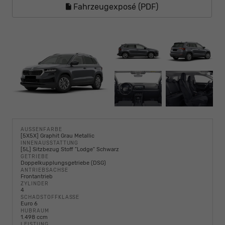
Fahrzeugexposé (PDF)
AUSSENFARBE
[5X5X] Graphit Grau Metallic
INNENAUSSTATTUNG
[5L] Sitzbezug Stoff "Lodge" Schwarz
GETRIEBE
Doppelkupplungsgetriebe (DSG)
ANTRIEBSACHSE
Frontantrieb
ZYLINDER
4
SCHADSTOFFKLASSE
Euro 6
HUBRAUM
1.498 ccm
LEISTUNG