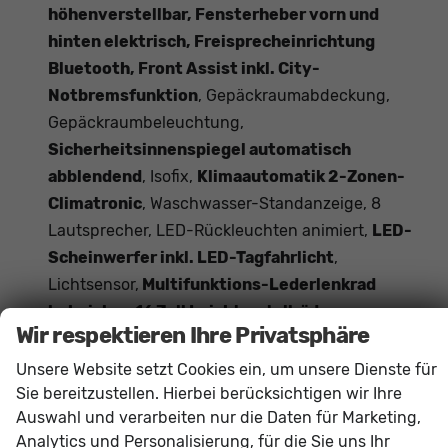
höhenverstellbar, Fensterheber vorn und
hinten elektrisch, Freisprecheinrichtung
Bluetooth, Front Assist inkl. City-
Notbremsfunktion
, Gepäckraumabdeckung,
Gepäckraumbeleuchtung,
Sicherheitsinnenspiegel automatisch
abblendend
, Isofix,
Klimaautomatik 2-Zonen-
Climatronic
, Waschwasser-Standanzeige, 8
Lautsprecher, LED-Rückleuchten animiert,
LED-
Scheinwerfer inkl. LED-Tagfahrlicht
,
Lichtsensor,
Multifunktions-Lederlenkrad
beheizbar, 16 Zoll Leichtmetallräder,
Wir respektieren Ihre Privatsphäre
Mittelarmlehne vorn und hinten
,
Getränkehalter,
Müdigkeitserkennung
,
Unsere Website setzt Cookies ein, um unsere Dienste für
Aufmerksamkeits-Assistent,
Nebelscheinwerfer
,
Sie bereitzustellen. Hierbei berücksichtigen wir Ihre
Auswahl und verarbeiten nur die Daten für Marketing,
Tire-Mobility-Set, Parkbremse elektronisch,
Analytics und Personalisierung, für die Sie uns Ihr
Regensensor, Reifendruckkontrolle
,