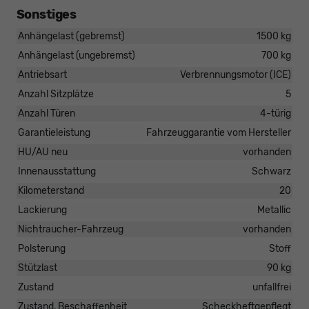
Sonstiges
Anhängelast (gebremst)
1500 kg
Anhängelast (ungebremst)
700 kg
Antriebsart
Verbrennungsmotor (ICE)
Anzahl Sitzplätze
5
Anzahl Türen
4-türig
Garantieleistung
Fahrzeuggarantie vom Hersteller
HU/AU neu
vorhanden
Innenausstattung
Schwarz
Kilometerstand
20
Lackierung
Metallic
Nichtraucher-Fahrzeug
vorhanden
Polsterung
Stoff
Stützlast
90 kg
Zustand
unfallfrei
Zustand, Beschaffenheit
Scheckheftgepflegt