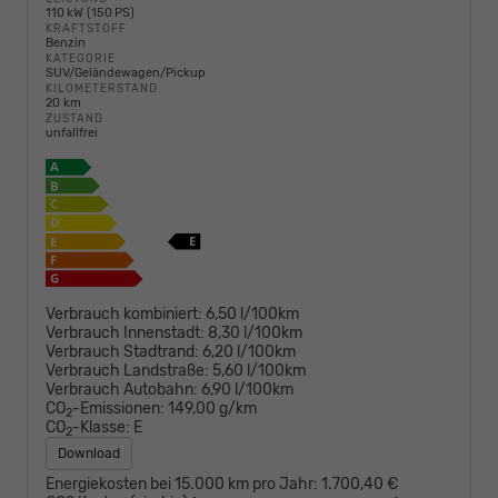
110 kW (150 PS)
KRAFTSTOFF
Benzin
KATEGORIE
SUV/Geländewagen/Pickup
KILOMETERSTAND
20 km
ZUSTAND
unfallfrei
Verbrauch kombiniert:
6,50 l/100km
Verbrauch Innenstadt:
8,30 l/100km
Verbrauch Stadtrand:
6,20 l/100km
Verbrauch Landstraße:
5,60 l/100km
Verbrauch Autobahn:
6,90 l/100km
CO
-Emissionen:
149,00 g/km
2
CO
-Klasse:
E
2
Download
Energiekosten bei 15.000 km pro Jahr:
1.700,40 €