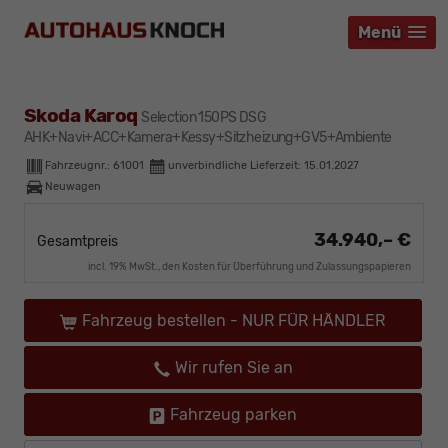
Menü
Menü
Menü
Skoda Karoq
Selection 150PS DSG
AHK+Navi+ACC+Kamera+Kessy+Sitzheizung+GV5+Ambiente
Fahrzeugnr.:
61001
unverbindliche Lieferzeit:
15.01.2027
Neuwagen
34.940,– €
Gesamtpreis
incl. 19% MwSt., den Kosten für Überführung und Zulassungspapieren
Fahrzeug bestellen - NUR FÜR HÄNDLER
Wir rufen Sie an
Fahrzeug parken