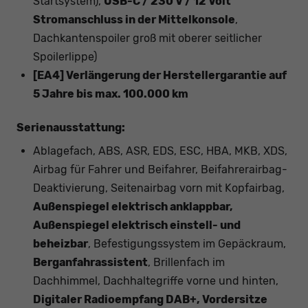
Startsystem),
USB-C / 230 V / 12 Volt
Stromanschluss in der Mittelkonsole
,
Dachkantenspoiler groß mit oberer seitlicher
Spoilerlippe)
[EA4] Verlängerung der Herstellergarantie auf
5 Jahre bis max. 100.000 km
Serienausstattung:
Ablagefach, ABS, ASR, EDS, ESC, HBA, MKB, XDS,
Airbag für Fahrer und Beifahrer, Beifahrerairbag-
Deaktivierung, Seitenairbag vorn mit Kopfairbag,
Außenspiegel elektrisch anklappbar,
Außenspiegel elektrisch einstell- und
beheizbar
, Befestigungssystem im Gepäckraum,
Berganfahrassistent
, Brillenfach im
Dachhimmel, Dachhaltegriffe vorne und hinten,
Digitaler Radioempfang DAB+, Vordersitze