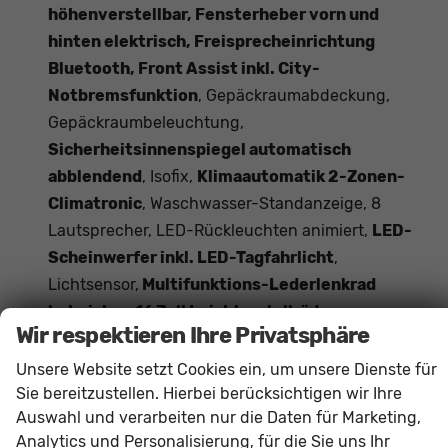
höhenverstellbar, Fensterheber vorn und
hinten elektrisch, Freisprecheinrichtung
Bluetooth, Front Assist inkl. City-
Notbremsfunktion
, Gepäckraumabdeckung,
Gepäckraumbeleuchtung,
Sicherheitsinnenspiegel automatisch
abblendend
, Isofix,
Klimaautomatik 2-Zonen-
Climatronic
, Waschwasser-Standanzeige, 8
Lautsprecher, LED-Rückleuchten animiert,
LED-
Scheinwerfer inkl. LED-Tagfahrlicht
,
Lichtsensor,
Multifunktions-Lederlenkrad
beheizbar, 16 Zoll Leichtmetallräder,
Wir respektieren Ihre Privatsphäre
Mittelarmlehne vorn und hinten
,
Getränkehalter,
Müdigkeitserkennung
,
Unsere Website setzt Cookies ein, um unsere Dienste für
Aufmerksamkeits-Assistent,
Nebelscheinwerfer
,
Sie bereitzustellen. Hierbei berücksichtigen wir Ihre
Auswahl und verarbeiten nur die Daten für Marketing,
Tire-Mobility-Set, Parkbremse elektronisch,
Analytics und Personalisierung, für die Sie uns Ihr
Regensensor, Reifendruckkontrolle
,