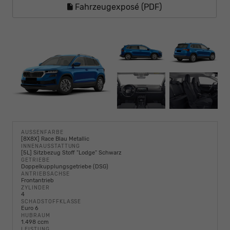
Fahrzeugexposé (PDF)
AUSSENFARBE
[8X8X] Race Blau Metallic
INNENAUSSTATTUNG
[5L] Sitzbezug Stoff "Lodge" Schwarz
GETRIEBE
Doppelkupplungsgetriebe (DSG)
ANTRIEBSACHSE
Frontantrieb
ZYLINDER
4
SCHADSTOFFKLASSE
Euro 6
HUBRAUM
1.498 ccm
LEISTUNG