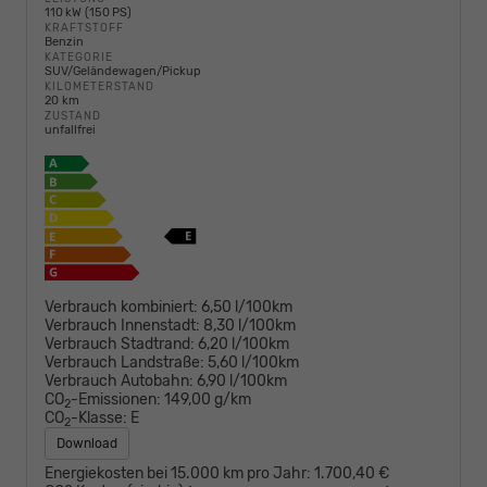
110 kW (150 PS)
KRAFTSTOFF
Benzin
KATEGORIE
SUV/Geländewagen/Pickup
KILOMETERSTAND
20 km
ZUSTAND
unfallfrei
Verbrauch kombiniert:
6,50 l/100km
Verbrauch Innenstadt:
8,30 l/100km
Verbrauch Stadtrand:
6,20 l/100km
Verbrauch Landstraße:
5,60 l/100km
Verbrauch Autobahn:
6,90 l/100km
CO
-Emissionen:
149,00 g/km
2
CO
-Klasse:
E
2
Download
Energiekosten bei 15.000 km pro Jahr:
1.700,40 €