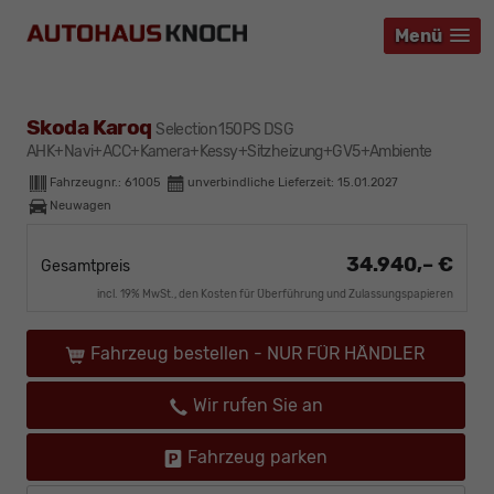
Menü
Menü
Menü
Skoda Karoq
Selection 150PS DSG
AHK+Navi+ACC+Kamera+Kessy+Sitzheizung+GV5+Ambiente
Fahrzeugnr.:
61005
unverbindliche Lieferzeit:
15.01.2027
Neuwagen
34.940,– €
Gesamtpreis
incl. 19% MwSt., den Kosten für Überführung und Zulassungspapieren
Fahrzeug bestellen - NUR FÜR HÄNDLER
Wir rufen Sie an
Fahrzeug parken