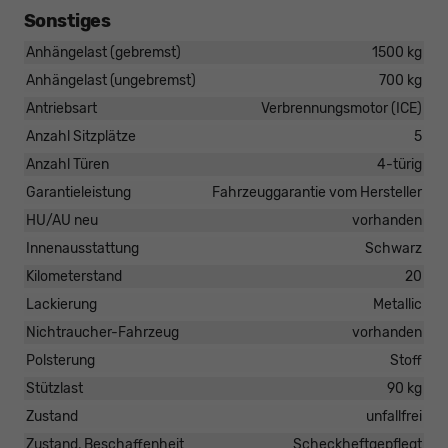
Sonstiges
Anhängelast (gebremst)
1500 kg
Anhängelast (ungebremst)
700 kg
Antriebsart
Verbrennungsmotor (ICE)
Anzahl Sitzplätze
5
Anzahl Türen
4-türig
Garantieleistung
Fahrzeuggarantie vom Hersteller
HU/AU neu
vorhanden
Innenausstattung
Schwarz
Kilometerstand
20
Lackierung
Metallic
Nichtraucher-Fahrzeug
vorhanden
Polsterung
Stoff
Stützlast
90 kg
Zustand
unfallfrei
Zustand, Beschaffenheit
Scheckheftgepflegt