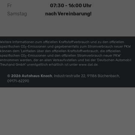
Fr
07:30 - 16:00 Uhr
Samstag
nach Vereinbarung!
Weitere Informationen zum offiziellen Kraftstoffverbrauch und zu den offiziellen
spezifischen CO
-Emissionen und gegebenenfalls zum Stromverbrauch neuer PKW
2
können dem 'Leitfaden über den offiziellen Kraftstoffverbrauch, die offiziellen
spezifischen CO
-Emissionen und den offiziellen Stromverbrauch neuer PKW'
2
entnommen werden, der an allen Verkaufsstellen und bei der 'Deutschen Automobil
Treuhand GmbH' unentgeltlich erhältlich ist unter www.dat.de.
© 2026
Autohaus Knoch
,
Industriestraße 22
,
91186
Büchenbach,
09171-62290