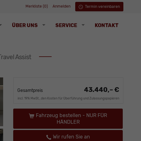
Merkliste (
0
)
Anmelden
Termin vereinbaren
ÜBER UNS
SERVICE
KONTAKT
ravel Assist
43.440,– €
Gesamtpreis
incl. 19% MwSt., den Kosten für Überführung und Zulassungspapieren
Fahrzeug bestellen - NUR FÜR
HÄNDLER
Wir rufen Sie an