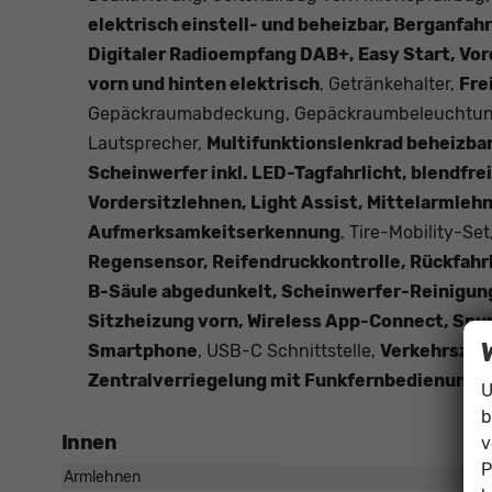
elektrisch einstell- und beheizbar, Berganfah
Digitaler Radioempfang DAB+, Easy Start, Vor
vorn und hinten elektrisch
, Getränkehalter,
Fre
Gepäckraumabdeckung, Gepäckraumbeleuchtung,
Lautsprecher,
Multifunktionslenkrad beheizba
Scheinwerfer inkl. LED-Tagfahrlicht, blendfre
Vordersitzlehnen, Light Assist, Mittelarmleh
Aufmerksamkeitserkennung
, Tire-Mobility-Se
Regensensor, Reifendruckkontrolle, Rückfah
B-Säule abgedunkelt, Scheinwerfer-Reinigun
Sitzheizung vorn, Wireless App-Connect, Spu
Smartphone
, USB-C Schnittstelle,
Verkehrszei
Zentralverriegelung mit Funkfernbedienung
,
U
b
Innen
v
P
Armlehnen