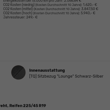
Energiekosten bei 15.000 km pro Jahr:
2.066,64 €
CO2 Kosten (niedrig)
:
1.620,- €
(Kosten Durchschnitt 10 Jahre)
CO2 Kosten (mittel)
:
3.847,50 €
(Kosten Durchschnitt 10 Jahre)
CO2 Kosten (hoch)
:
5.940,- €
(Kosten Durchschnitt 10 Jahre)
Jahressteuer:
249,- €
Innenausstattung
Innenausstattung
[TQ] Sitzbezug "Lounge" Schwarz-Silber
reht, Reifen 225/45 R19