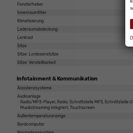
k
Fensterheber
w
Innenraumfilter
Klimatisierung
Laderaumabdeckung
D
Lenkrad
Sitze
Kom
Sitze: Lordosenstütze
Sitze: Verstellbarkeit
Infotainment & Kommunikation
Assistenzsysteme
Audioanlage
Radio/MP3-Player, Radio, Schnittstelle MP3, Schnittstelle US
Musikstreaming integriert, Touchscreen
Außentemperaturanzeige
Bordcomputer
Navigationssystem