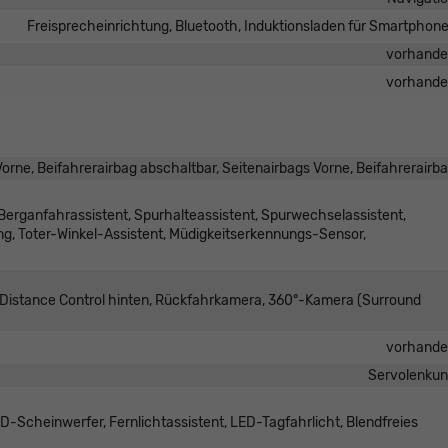
Freisprecheinrichtung, Bluetooth, Induktionsladen für Smartphon
vorhand
vorhand
orne, Beifahrerairbag abschaltbar, Seitenairbags Vorne, Beifahrerairb
erganfahrassistent, Spurhalteassistent, Spurwechselassistent,
, Toter-Winkel-Assistent, Müdigkeitserkennungs-Sensor,
k Distance Control hinten, Rückfahrkamera, 360°-Kamera (Surround
vorhand
Servolenku
-Scheinwerfer, Fernlichtassistent, LED-Tagfahrlicht, Blendfreies