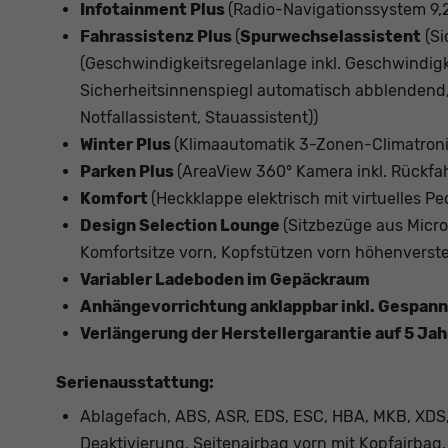
Infotainment Plus
(Radio-Navigationssystem 9,
Fahrassistenz Plus
(
Spurwechselassistent
(Si
(Geschwindigkeitsregelanlage inkl. Geschwindig
Sicherheitsinnenspiegl automatisch abblendend
Notfallassistent, Stauassistent))
Winter Plus
(Klimaautomatik 3-Zonen-Climatronic
Parken Plus
(AreaView 360° Kamera inkl. Rückfah
Komfort
(Heckklappe elektrisch mit virtuelles Pe
Design Selection Lounge
(Sitzbezüge aus Micro
Komfortsitze vorn, Kopfstützen vorn höhenverste
Variabler Ladeboden im Gepäckraum
Anhängevorrichtung anklappbar inkl. Gespann
Verlängerung der Herstellergarantie auf 5 Ja
Serienausstattung:
Ablagefach, ABS, ASR, EDS, ESC, HBA, MKB, XDS, 
Deaktivierung, Seitenairbag vorn mit Kopfairbag