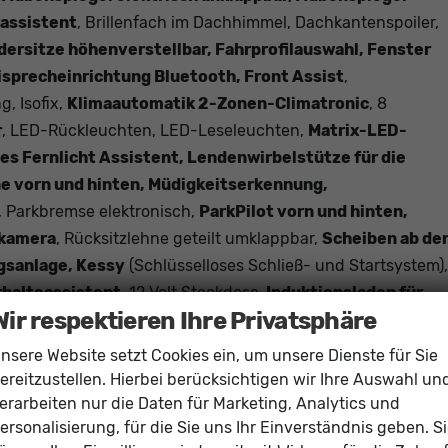
rassistent
, Brillenfach im Dachhimmel, Dachkantenspoiler,
dersitze höhenverstellbar, Fahrprofilauswahl, Fenster
isprecheinrichtung Bluetooth, Front Assist
,
 Isofix,
Klimaautomatik 2-Zonen-Climatronic
, 8
r
, LED-Rückleuchten, LED-Leseleuchten,
Matrix-LED-
ies Fernlicht Assistent, Lendenwirbelstütze für die
ne vorn und hinten, Müdigkeitserkennung,
t, Parkbremse elektronisch,
ParkPilot vorn und hinten,
rkamera
, Rücksitzlehne geteilt umklappbar,
Scheiben ab de
gsanlage, Kessy
(Schlüsselloses Schließ- und Startsystem),
rhalteassistent
, 12 Volt Steckdose,
Induktionsladen für
Wir respektieren Ihre Privatsphäre
chenerkennung
,
Virtual Cockpit
(10 Zoll inkl. Bordcomputer
 Servolenkung
nsere Website setzt Cookies ein, um unsere Dienste für Sie
ereitzustellen. Hierbei berücksichtigen wir Ihre Auswahl un
erarbeiten nur die Daten für Marketing, Analytics und
ersonalisierung, für die Sie uns Ihr Einverständnis geben. S
Mittelarmlehne, Fahr