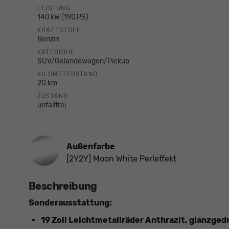
LEISTUNG
140 kW (190 PS)
KRAFTSTOFF
Benzin
KATEGORIE
SUV/Geländewagen/Pickup
KILOMETERSTAND
20 km
ZUSTAND
unfallfrei
Außenfarbe
[2Y2Y] Moon White Perleffekt
Beschreibung
Sonderausstattung:
19 Zoll Leichtmetallräder Anthrazit, glanzged