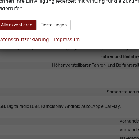
önnen Ihre Einwilligung jederzeit mit Wirkung für die Zukunf
elektrisch 4-fa
iderrufen.
vorhand
Klimaautomatik, 3-Zonen-Klimaautomat
Alle akzeptieren
Einstellungen
vorhand
atenschutzerklärung
Impressum
höhenverstellbar, mit Multifunktionen, mit Lenkradheizu
fortsitze, Isofix (Kindersitzbefestigung), Sitzheizung, Sitzheizung hint
Fahrer und Beifahr
Höhenverstellbarer Fahrer- und Beifahrersi
Sprachsteueru
B, Digitalradio DAB, Farbdisplay, Android Auto, Apple CarPlay,
vorhand
vorhand
Navigati