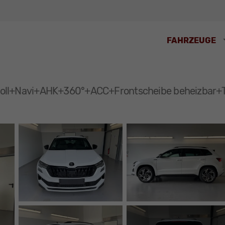
FAHRZEUGE
 Zoll+Navi+AHK+360°+ACC+Frontscheibe beheizbar+T