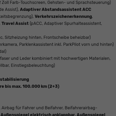
2 Zoll Farb-Touchscreen, Gehsten- und Sprachsteuerung)
de Assist),
Adaptiver Abstandsassistent ACC
keitsbegrenzung),
Verkehrszeichenerkennung
,
,
Travel Assist
(pACC, Adaptiver Spurhalteassistent,
, Sitzheizung hinten, Frontscheibe beheizbar)
rkamera, Parklenkassistent inkl. ParkPilot vorn und hinten)
dal)
faser und Leder kombiniert mit hochwertigen Materialen,
llbar, Einstiegsbeleuchtung)
stabilisierung
hre bis max. 100.000 km (2+3)
Airbag für Fahrer und Beifahrer, Beifahrerairbag-
,
Außenspiegel elektrisch anklappbar, Außenspiegel