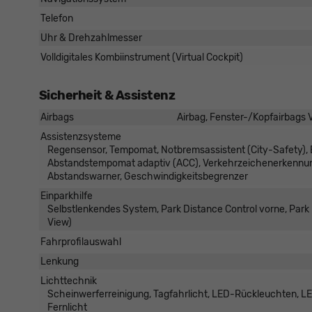
Telefon
Uhr & Drehzahlmesser
Volldigitales Kombiinstrument (Virtual Cockpit)
Sicherheit & Assistenz
Airbags
Airbag, Fenster-/Kopfairbags V
Assistenzsysteme
Regensensor, Tempomat, Notbremsassistent (City-Safety), B
Abstandstempomat adaptiv (ACC), Verkehrzeichenerkennung
Abstandswarner, Geschwindigkeitsbegrenzer
Einparkhilfe
Selbstlenkendes System, Park Distance Control vorne, Par
View)
Fahrprofilauswahl
Lenkung
Lichttechnik
Scheinwerferreinigung, Tagfahrlicht, LED-Rückleuchten, LED
Fernlicht