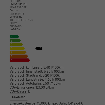
LEISTUNG
85 kW (116 PS)
KRAFTSTOFF
Benzin
KATEGORIE
Limousine
KILOMETERSTAND
20 km
ZUSTAND
unfallfrei
Verbrauch kombiniert:
5,40 l/100km
Verbrauch Innenstadt:
6,80 l/100km
Verbrauch Stadtrand:
5,20 l/100km
Verbrauch Landstraße:
4,60 l/100km
Verbrauch Autobahn:
5,50 l/100km
CO
-Emissionen:
121,00 g/km
2
CO
-Klasse:
D
2
Download
Energiekosten bei 15.000 km pro Jahr:
1.412,64 €