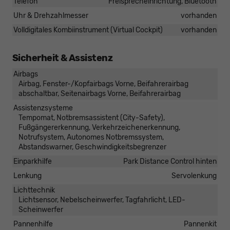
Telefon
Freisprecheinrichtung, Bluetooth
Uhr & Drehzahlmesser
vorhanden
Volldigitales Kombiinstrument (Virtual Cockpit)
vorhanden
Sicherheit & Assistenz
Airbags
Airbag, Fenster-/Kopfairbags Vorne, Beifahrerairbag
abschaltbar, Seitenairbags Vorne, Beifahrerairbag
Assistenzsysteme
Tempomat, Notbremsassistent (City-Safety),
Fußgängererkennung, Verkehrzeichenerkennung,
Notrufsystem, Autonomes Notbremssystem,
Abstandswarner, Geschwindigkeitsbegrenzer
Einparkhilfe
Park Distance Control hinten
Lenkung
Servolenkung
Lichttechnik
Lichtsensor, Nebelscheinwerfer, Tagfahrlicht, LED-
Scheinwerfer
Pannenhilfe
Pannenkit