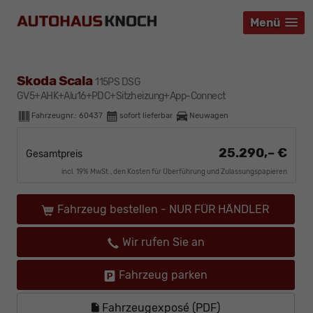
Menü
Menü
Menü
Skoda Scala
115PS DSG
GV5+AHK+Alu16+PDC+Sitzheizung+App-Connect
Fahrzeugnr.:
60437
sofort lieferbar
Neuwagen
25.290,– €
Gesamtpreis
incl. 19% MwSt., den Kosten für Überführung und Zulassungspapieren
Fahrzeug bestellen - NUR FÜR HÄNDLER
Wir rufen Sie an
Fahrzeug parken
Fahrzeugexposé (PDF)