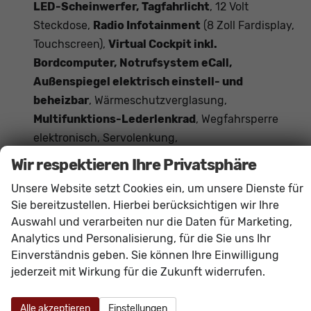
LED-Scheinwerfer, Tagfahrlicht
, 12 Volt
Steckdose,
Radio Infotainment
(8 Zoll Fardisplay,
Touchscreen),
Virtual Cockpit inkl.
Bordcomputer, Notrufsystem eCall,
Außenspiegel elektrisch einstell- und
beheizbar
, Wärmeschutzverglasung,
Multifunktions-Lederlenkrad
, Wegfahrsperre
elektronisch, Servolenkung,
Verkehrszeichenerkennung
Wir respektieren Ihre Privatsphäre
Das Fahrzeug verfügt über kein fest verbautes
Unsere Website setzt Cookies ein, um unsere Dienste für
Navigationssystem. Durch
Apple CarPlay /
Sie bereitzustellen. Hierbei berücksichtigen wir Ihre
Android Auto
ist jedoch eine
Navigation
über
Auswahl und verarbeiten nur die Daten für Marketing,
kompatible Smartphone-Apps (z.B. Google Maps
Analytics und Personalisierung, für die Sie uns Ihr
oder Apple Karten) über den
Fahrzeugbildschirm
Einverständnis geben. Sie können Ihre Einwilligung
möglich.
jederzeit mit Wirkung für die Zukunft widerrufen.
Innen
Alle akzeptieren
Einstellungen