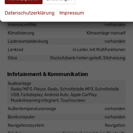
Armlehnen
Mittelarmlehne
Datenschutzerklärung
Impressum
Fensterheber
elektrisch
Innenraumfilter
vorhanden
Klimatisierung
Klimaanlage manuell
Laderaumabdeckung
vorhanden
Lenkrad
in Leder, mit Multifunktionen
Sitze
Rücksitzbank hinten geteilt, Sitzheizung
Infotainment & Kommunikation
Audioanlage
Radio/MP3-Player, Radio, Schnittstelle MP3, Schnittstelle
USB, Farbdisplay, Android Auto, Apple CarPlay,
Musikstreaming integriert, Touchscreen
Außentemperaturanzeige
vorhanden
Bordcomputer
vorhanden
Navigationssystem
Navigation