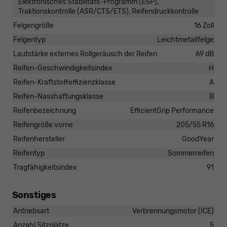
Elektronisches Stabilitäts-Programm (ESP),
Traktionskontrolle (ASR/CTS/ETS), Reifendruckkontrolle
Felgengröße
16 Zoll
Felgentyp
Leichtmetallfelge
Lautstärke externes Rollgeräusch der Reifen
69 dB
Reifen-Geschwindigkeitsindex
H
Reifen-Kraftstoffeffizienzklasse
A
Reifen-Nasshaftungsklasse
B
Reifenbezeichnung
EfficientGrip Performance
Reifengröße vorne
205/55 R16
Reifenhersteller
GoodYear
Reifentyp
Sommerreifen
Tragfähigkeitsindex
91
Sonstiges
Antriebsart
Verbrennungsmotor (ICE)
Anzahl Sitzplätze
5