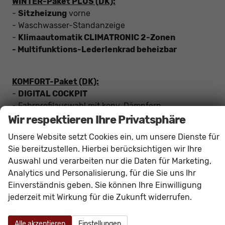
WINTER-Paket PLUS (DK):
-
Sitzheizung
vorne
- Waschwasser-Standanzeige
-
Klimaautomatik CLIMATRONIC 2-Zonen
- Multifunktions-Lederlenkrad beheizbar
KOMFORT-Paket (DK):
-
DIGITAL COCKPIT
- Fahrprofilauswahl mit konv. Dämpfern
Wir respektieren Ihre Privatsphäre
-
KESSY
: Schlüssellose ZV
-
PARK-Distanz-Kontrolle vorne und hinten
Unsere Website setzt Cookies ein, um unsere Dienste für
-
RearView: RÜCKFAHRKAMERA
Sie bereitzustellen. Hierbei berücksichtigen wir Ihre
Auswahl und verarbeiten nur die Daten für Marketing,
IMAGE-Paket:
Analytics und Personalisierung, für die Sie uns Ihr
-
SUNSET
: Scheiben ab B-Säule hinten dunkel
Einverständnis geben. Sie können Ihre Einwilligung
getönt
jederzeit mit Wirkung für die Zukunft widerrufen.
-
Verlängerte Heckscheibe mit Dachkantenspoiler
Alle akzeptieren
Einstellungen