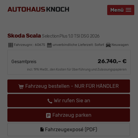
Menü
Menü
Menü
Skoda Scala
Selection Plus 1.0 TSI DSG 2026
Fahrzeugnr.:
60675
unverbindliche Lieferzeit: Sofort
Neuwagen
26.740,– €
Gesamtpreis
incl. 19% MwSt., den Kosten für Überführung und Zulassungspapieren
Fahrzeug bestellen - NUR FÜR HÄNDLER
Wir rufen Sie an
Fahrzeug parken
Fahrzeugexposé (PDF)