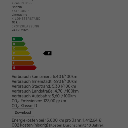
KRAFTSTOFF
Benzin
KATEGORIE
Limousine
KILOMETERSTAND
10 km
ERSTZULASSUNG
24.06.2026
Verbrauch kombiniert:
5,40 l/100km
Verbrauch Innenstadt:
6,90 l/100km
Verbrauch Stadtrand:
5,30 l/100km
Verbrauch Landstraße:
4,70 l/100km
Verbrauch Autobahn:
5,60 l/100km
CO
-Emissionen:
123,00 g/km
2
CO
-Klasse:
D
2
Download
Energiekosten bei 15.000 km pro Jahr:
1.412,64 €
CO2 Kosten (niedrig)
:
(Kosten Durchschnitt 10 Jahre)