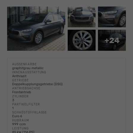
+24
AUSSENFARBE
graphitgrau metallic
INNENAUSSTATTUNG
Anthrazit
GETRIEBE
Doppelkupplungsgetriebe (DSG)
ANTRIEBSACHSE
Frontantrieb
ZYLINDER
3
PARTIKELFILTER
1
SCHADSTOFFKLASSE
Euro 6
HUBRAUM
999 ccm
LEISTUNG
85 kW (116 PS)