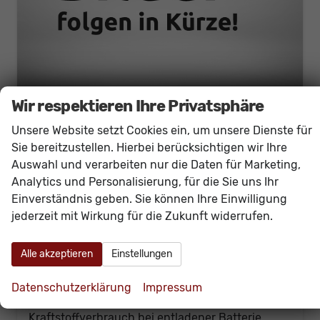
Wir respektieren Ihre Privatsphäre
Volkswagen Caddy
Unsere Website setzt Cookies ein, um unsere Dienste für
eHybrid DSG GV4+AHK+Climatronic+PDCvohi+Cam+Regensens.+AppConnect
Sie bereitzustellen. Hierbei berücksichtigen wir Ihre
sofort lieferbar
Fahrzeug mit Zulassung
Auswahl und verarbeiten nur die Daten für Marketing,
Fahrzeugnr.
61166
Getriebe
Doppelkupplungsgetriebe (DSG)
Analytics und Personalisierung, für die Sie uns Ihr
Kraftstoff
Hybrid Benzin
Außenfarbe
[3S3S] Starlight Blue Metallic
Einverständnis geben. Sie können Ihre Einwilligung
Leistung
110 kW (150 PS)
Kilometerstand
20 km
jederzeit mit Wirkung für die Zukunft widerrufen.
30.06.2026
Alle akzeptieren
Einstellungen
37.430,– €
Details
incl. 19% MwSt.
Datenschutzerklärung
Impressum
Energieverbrauch (gewichtet, kombiniert):
1,80 l/100km + 14,50 kWh/100km
Kraftstoffverbrauch bei entladener Batterie