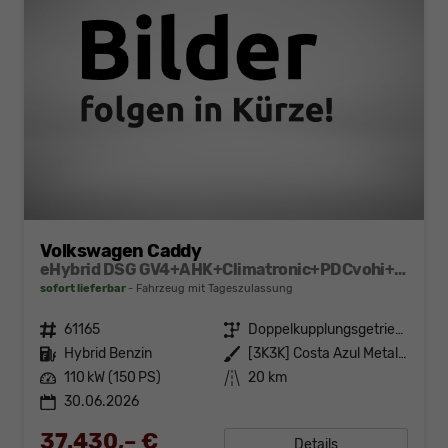
Volkswagen Caddy
eHybrid DSG GV4+AHK+Climatronic+PDCvohi+Cam+Regensens.+AppConnect
sofort lieferbar
Fahrzeug mit Tageszulassung
Fahrzeugnr.
61165
Getriebe
Doppelkupplungsgetriebe (DSG)
Kraftstoff
Hybrid Benzin
Außenfarbe
[3K3K] Costa Azul Metallic
Leistung
110 kW (150 PS)
Kilometerstand
20 km
30.06.2026
37.430,– €
Details