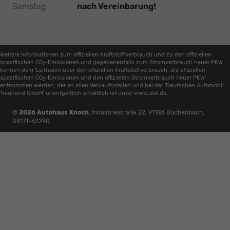
Samstag
nach Vereinbarung!
Weitere Informationen zum offiziellen Kraftstoffverbrauch und zu den offiziellen
spezifischen CO
-Emissionen und gegebenenfalls zum Stromverbrauch neuer PKW
2
können dem 'Leitfaden über den offiziellen Kraftstoffverbrauch, die offiziellen
spezifischen CO
-Emissionen und den offiziellen Stromverbrauch neuer PKW'
2
entnommen werden, der an allen Verkaufsstellen und bei der 'Deutschen Automobil
Treuhand GmbH' unentgeltlich erhältlich ist unter www.dat.de.
© 2026
Autohaus Knoch
,
Industriestraße 22
,
91186
Büchenbach,
09171-62290