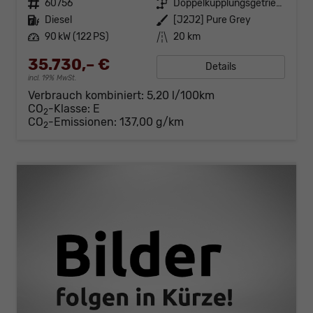
Fahrzeugnr.
60756
Getriebe
Doppelkupplungsgetriebe (DSG)
Kraftstoff
Diesel
Außenfarbe
[J2J2] Pure Grey
Leistung
90 kW (122 PS)
Kilometerstand
20 km
35.730,– €
Details
incl. 19% MwSt.
Verbrauch kombiniert:
5,20 l/100km
CO
-Klasse:
E
2
CO
-Emissionen:
137,00 g/km
2