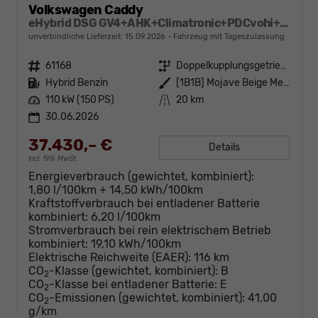
Volkswagen Caddy
eHybrid DSG GV4+AHK+Climatronic+PDCvohi+Cam+Regensens.+AppConnect
unverbindliche Lieferzeit:
15.09.2026
Fahrzeug mit Tageszulassung
Fahrzeugnr.
61168
Getriebe
Doppelkupplungsgetriebe (DSG)
Kraftstoff
Hybrid Benzin
Außenfarbe
[1B1B] Mojave Beige Metallic
Leistung
110 kW (150 PS)
Kilometerstand
20 km
30.06.2026
37.430,– €
Details
incl. 19% MwSt.
Energieverbrauch (gewichtet, kombiniert):
1,80 l/100km + 14,50 kWh/100km
Kraftstoffverbrauch bei entladener Batterie
kombiniert:
6,20 l/100km
Stromverbrauch bei rein elektrischem Betrieb
kombiniert:
19,10 kWh/100km
Elektrische Reichweite (EAER):
116 km
CO
-Klasse (gewichtet, kombiniert):
B
2
CO
-Klasse bei entladener Batterie:
E
2
CO
-Emissionen (gewichtet, kombiniert):
41,00
2
g/km