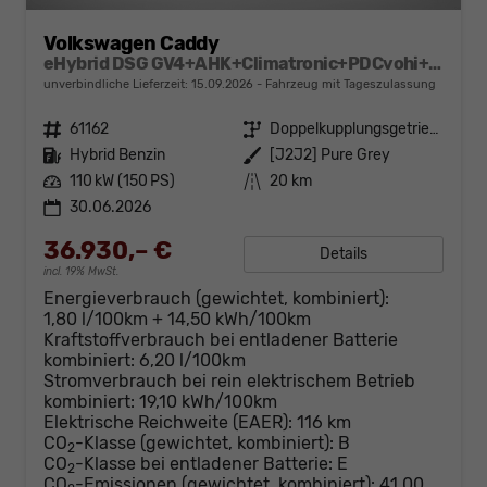
Volkswagen Caddy
eHybrid DSG GV4+AHK+Climatronic+PDCvohi+Cam+Regensens.+AppConnect
unverbindliche Lieferzeit:
15.09.2026
Fahrzeug mit Tageszulassung
Fahrzeugnr.
61162
Getriebe
Doppelkupplungsgetriebe (DSG)
Kraftstoff
Hybrid Benzin
Außenfarbe
[J2J2] Pure Grey
Leistung
110 kW (150 PS)
Kilometerstand
20 km
30.06.2026
36.930,– €
Details
incl. 19% MwSt.
Energieverbrauch (gewichtet, kombiniert):
1,80 l/100km + 14,50 kWh/100km
Kraftstoffverbrauch bei entladener Batterie
kombiniert:
6,20 l/100km
Stromverbrauch bei rein elektrischem Betrieb
kombiniert:
19,10 kWh/100km
Elektrische Reichweite (EAER):
116 km
CO
-Klasse (gewichtet, kombiniert):
B
2
CO
-Klasse bei entladener Batterie:
E
2
CO
-Emissionen (gewichtet, kombiniert):
41,00