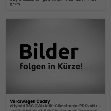
2
g/km
Volkswagen Caddy
eHybrid DSG GV4+AHK+Climatronic+PDCvohi+Cam+Regensens.+AppConnect
unverbindliche Lieferzeit:
15.09.2026
Fahrzeug mit Tageszulassung