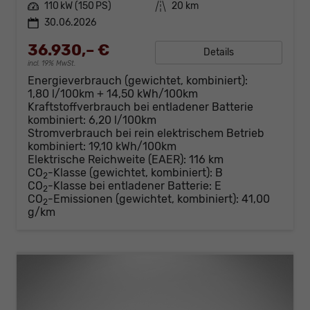
Leistung
110 kW (150 PS)
Kilometerstand
20 km
30.06.2026
36.930,– €
Details
incl. 19% MwSt.
Energieverbrauch (gewichtet, kombiniert):
1,80 l/100km + 14,50 kWh/100km
Kraftstoffverbrauch bei entladener Batterie
kombiniert:
6,20 l/100km
Stromverbrauch bei rein elektrischem Betrieb
kombiniert:
19,10 kWh/100km
Elektrische Reichweite (EAER):
116 km
CO
-Klasse (gewichtet, kombiniert):
B
2
CO
-Klasse bei entladener Batterie:
E
2
CO
-Emissionen (gewichtet, kombiniert):
41,00
2
g/km