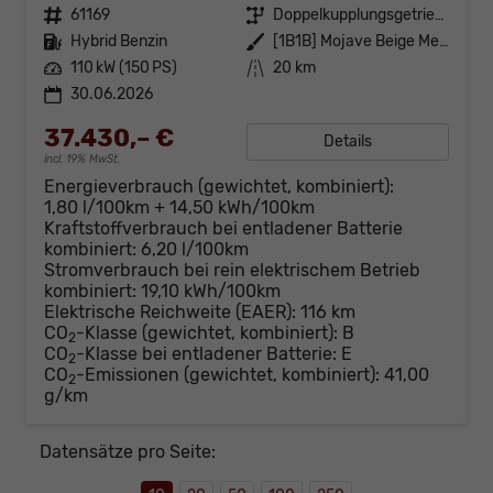
Fahrzeugnr.
61169
Getriebe
Doppelkupplungsgetriebe (DSG)
Kraftstoff
Hybrid Benzin
Außenfarbe
[1B1B] Mojave Beige Metallic
Leistung
110 kW (150 PS)
Kilometerstand
20 km
30.06.2026
37.430,– €
Details
incl. 19% MwSt.
Energieverbrauch (gewichtet, kombiniert):
1,80 l/100km + 14,50 kWh/100km
Kraftstoffverbrauch bei entladener Batterie
kombiniert:
6,20 l/100km
Stromverbrauch bei rein elektrischem Betrieb
kombiniert:
19,10 kWh/100km
Elektrische Reichweite (EAER):
116 km
CO
-Klasse (gewichtet, kombiniert):
B
2
CO
-Klasse bei entladener Batterie:
E
2
CO
-Emissionen (gewichtet, kombiniert):
41,00
2
g/km
Datensätze pro Seite: