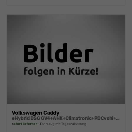
Volkswagen Caddy
eHybrid DSG GV4+AHK+Climatronic+PDCvohi+Cam+Regensens.+AppConnect
sofort lieferbar
Fahrzeug mit Tageszulassung