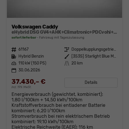
Volkswagen Caddy
eHybrid DSG GV4+AHK+Climatronic+PDCvohi+Cam+Regensens.+AppConnect
sofort lieferbar
Fahrzeug mit Tageszulassung
Fahrzeugnr.
61167
Getriebe
Doppelkupplungsgetriebe (DSG)
Kraftstoff
Hybrid Benzin
Außenfarbe
[3S3S] Starlight Blue Metallic
Leistung
110 kW (150 PS)
Kilometerstand
20 km
30.06.2026
37.430,– €
Details
incl. 19% MwSt.
Energieverbrauch (gewichtet, kombiniert):
1,80 l/100km + 14,50 kWh/100km
Kraftstoffverbrauch bei entladener Batterie
kombiniert:
6,20 l/100km
Stromverbrauch bei rein elektrischem Betrieb
kombiniert:
19,10 kWh/100km
Elektrische Reichweite (EAER):
116 km