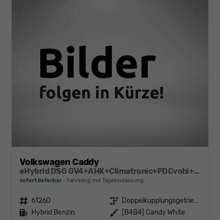
Volkswagen Caddy
eHybrid DSG GV4+AHK+Climatronic+PDCvohi+Cam+Regensens.+AppConnect
sofort lieferbar
Fahrzeug mit Tageszulassung
Fahrzeugnr.
61260
Getriebe
Doppelkupplungsgetriebe (DSG)
Kraftstoff
Hybrid Benzin
Außenfarbe
[B4B4] Candy White