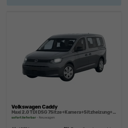
Volkswagen Caddy
Maxi 2.0 TDI DSG 7Sitze+Kamera+Sitzheizung+PDC vo+hi+ACC+Climatronic
sofort lieferbar
Neuwagen