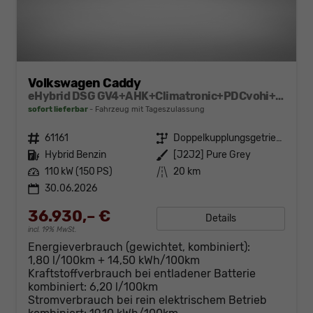
Volkswagen Caddy
eHybrid DSG GV4+AHK+Climatronic+PDCvohi+Cam+Regensens.+AppConnect
sofort lieferbar
Fahrzeug mit Tageszulassung
Fahrzeugnr.
61161
Getriebe
Doppelkupplungsgetriebe (DSG)
Kraftstoff
Hybrid Benzin
Außenfarbe
[J2J2] Pure Grey
Leistung
110 kW (150 PS)
Kilometerstand
20 km
30.06.2026
36.930,– €
Details
incl. 19% MwSt.
Energieverbrauch (gewichtet, kombiniert):
1,80 l/100km + 14,50 kWh/100km
Kraftstoffverbrauch bei entladener Batterie
kombiniert:
6,20 l/100km
Stromverbrauch bei rein elektrischem Betrieb