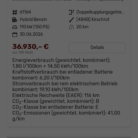
Fahrzeugnr.
61164
Getriebe
Doppelkupplungsgetriebe (DSG)
Kraftstoff
Hybrid Benzin
Außenfarbe
[4B4B] Kirschrot
Leistung
110 kW (150 PS)
Kilometerstand
20 km
30.06.2026
36.930,– €
Details
incl. 19% MwSt.
Energieverbrauch (gewichtet, kombiniert):
1,80 l/100km + 14,50 kWh/100km
Kraftstoffverbrauch bei entladener Batterie
kombiniert:
6,20 l/100km
Stromverbrauch bei rein elektrischem Betrieb
kombiniert:
19,10 kWh/100km
Elektrische Reichweite (EAER):
116 km
CO
-Klasse (gewichtet, kombiniert):
B
2
CO
-Klasse bei entladener Batterie:
E
2
CO
-Emissionen (gewichtet, kombiniert):
41,00
2
g/km