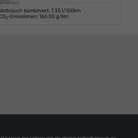
incl. 19% MwSt.
Verbrauch kombiniert:
7,30 l/100km
CO
-Emissionen:
166,00 g/km
2
W können dem 'Leitfaden über den offiziellen Kraftstoffverbrauch, die