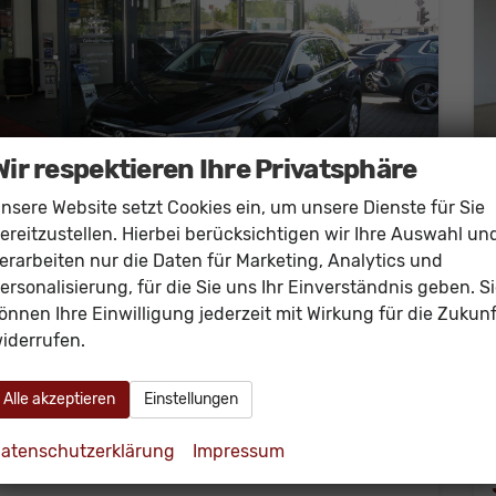
Wir respektieren Ihre Privatsphäre
nsere Website setzt Cookies ein, um unsere Dienste für Sie
ereitzustellen. Hierbei berücksichtigen wir Ihre Auswahl un
erarbeiten nur die Daten für Marketing, Analytics und
Volkswagen T-Roc
ersonalisierung, für die Sie uns Ihr Einverständnis geben. S
1.5 TSI STYLE PLUS DSG
önnen Ihre Einwilligung jederzeit mit Wirkung für die Zukunf
unverbindliche Lieferzeit: sofort
Gebrauchtwagen
iderrufen.
Fahrzeugnr.
61129
Außenfarbe
deepblackperleeffekt
Leistung
– kW
Kilometerstand
33.100 km
Alle akzeptieren
Einstellungen
13.06.2023
atenschutzerklärung
Impressum