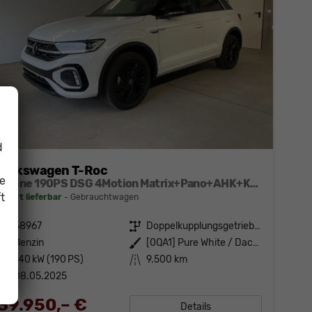
d
Volkswagen T-Roc
ie
R-Line 190PS DSG 4Motion Matrix+Pano+AHK+Keyless+NaviPro+eHeck+GV5+Alu18
t
sofort lieferbar
Gebrauchtwagen
Fahrzeugnr.
58967
Getriebe
Doppelkupplungsgetriebe (DSG)
Kraftstoff
Benzin
Außenfarbe
[0QA1] Pure White / Dach Schwarz
Leistung
140 kW (190 PS)
Kilometerstand
9.500 km
08.05.2025
39.950,– €
Details