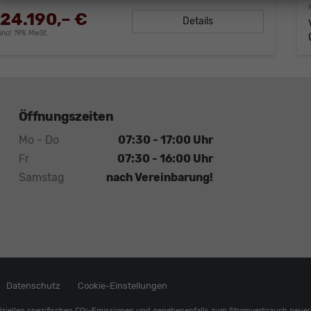
24.190,– €
Details
incl. 19% MwSt.
Öffnungszeiten
Mo - Do
07:30 - 17:00 Uhr
Fr
07:30 - 16:00 Uhr
Samstag
nach Vereinbarung!
Datenschutz
Cookie-Einstellungen
iziellen spezifischen CO
-Emissionen und gegebenenfalls zum Stromverbrauch neuer PK