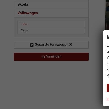
Skoda
Volkswagen
T-Roc
Taigo
Geparkte Fahrzeuge (
0
)
U
b
Anmelden
v
P
k
w
D