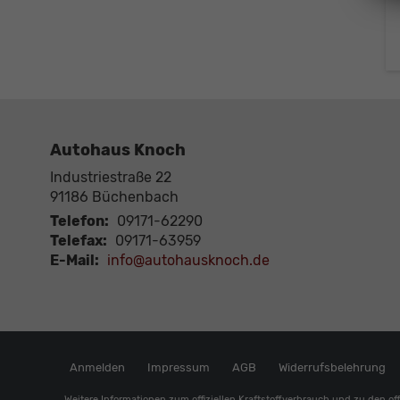
Autohaus Knoch
Industriestraße 22
91186
Büchenbach
Telefon:
09171-62290
Telefax:
09171-63959
E-Mail:
info@autohausknoch.de
Anmelden
Impressum
AGB
Widerrufsbelehrung
Weitere Informationen zum offiziellen Kraftstoffverbrauch und zu den off