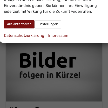
Verbrauch kombiniert:
6,20 l/100km
Einverständnis geben. Sie können Ihre Einwilligung
CO
-Klasse:
E
jederzeit mit Wirkung für die Zukunft widerrufen.
2
CO
-Emissionen:
140,00 g/km
2
Alle akzeptieren
Einstellungen
Datenschutzerklärung
Impressum