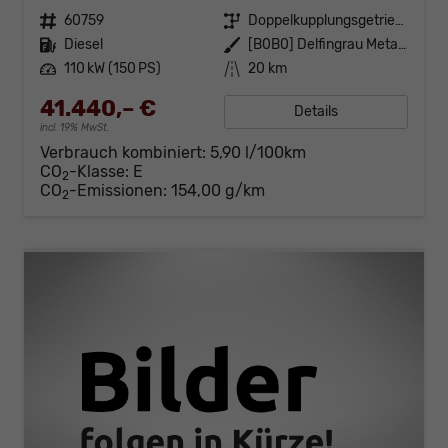
Fahrzeugnr.
60759
Getriebe
Doppelkupplungsgetriebe (DSG)
Kraftstoff
Diesel
Außenfarbe
[B0B0] Delfingrau Metallic
Leistung
110 kW (150 PS)
Kilometerstand
20 km
41.440,– €
Details
incl. 19% MwSt.
Verbrauch kombiniert:
5,90 l/100km
CO
-Klasse:
E
2
CO
-Emissionen:
154,00 g/km
2