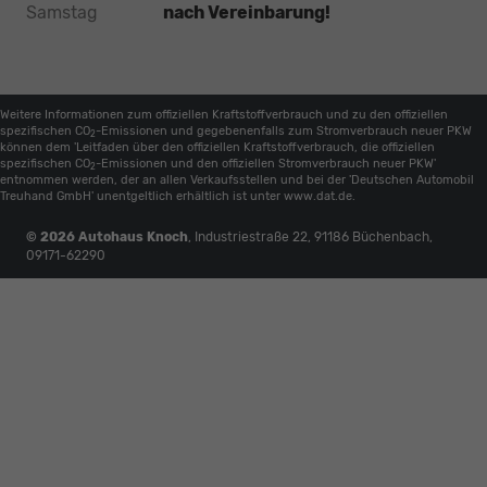
Samstag
nach Vereinbarung!
Weitere Informationen zum offiziellen Kraftstoffverbrauch und zu den offiziellen
spezifischen CO
-Emissionen und gegebenenfalls zum Stromverbrauch neuer PKW
2
können dem 'Leitfaden über den offiziellen Kraftstoffverbrauch, die offiziellen
spezifischen CO
-Emissionen und den offiziellen Stromverbrauch neuer PKW'
2
entnommen werden, der an allen Verkaufsstellen und bei der 'Deutschen Automobil
Treuhand GmbH' unentgeltlich erhältlich ist unter www.dat.de.
© 2026
Autohaus Knoch
,
Industriestraße 22
,
91186
Büchenbach,
09171-62290