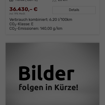
36.430,– €
Details
incl. 19% MwSt.
Verbrauch kombiniert:
6,20 l/100km
CO
-Klasse:
E
2
CO
-Emissionen:
140,00 g/km
2