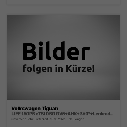
Volkswagen Tiguan
LIFE 150PS eTSI DSG GV5+AHK+360°+Lenkradheiz+IQ.Drive+ACC+App+eHeck+LED
unverbindliche Lieferzeit:
15.10.2026
Neuwagen