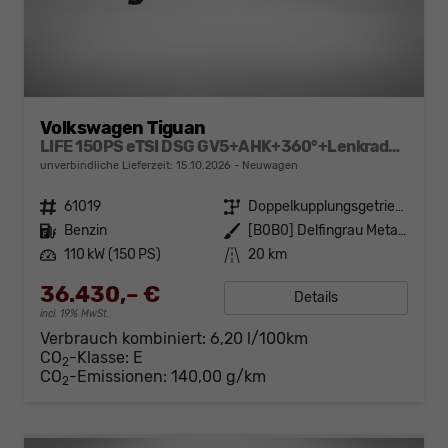
Volkswagen Tiguan
LIFE 150PS eTSI DSG GV5+AHK+360°+Lenkradheiz+IQ.Drive+ACC+App+eHeck+LED
unverbindliche Lieferzeit:
15.10.2026
Neuwagen
Fahrzeugnr.
61019
Getriebe
Doppelkupplungsgetriebe (DSG)
Kraftstoff
Benzin
Außenfarbe
[B0B0] Delfingrau Metallic
Leistung
110 kW (150 PS)
Kilometerstand
20 km
36.430,– €
Details
incl. 19% MwSt.
Verbrauch kombiniert:
6,20 l/100km
CO
-Klasse:
E
2
CO
-Emissionen:
140,00 g/km
2