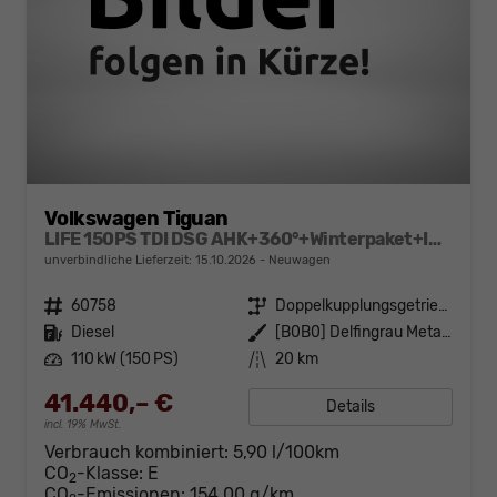
Volkswagen Tiguan
LIFE 150PS TDI DSG AHK+360°+Winterpaket+IQ.Drive+Alarm+ACC+App-Connect
unverbindliche Lieferzeit:
15.10.2026
Neuwagen
Fahrzeugnr.
60758
Getriebe
Doppelkupplungsgetriebe (DSG)
Kraftstoff
Diesel
Außenfarbe
[B0B0] Delfingrau Metallic
Leistung
110 kW (150 PS)
Kilometerstand
20 km
41.440,– €
Details
incl. 19% MwSt.
Verbrauch kombiniert:
5,90 l/100km
CO
-Klasse:
E
2
CO
-Emissionen:
154,00 g/km