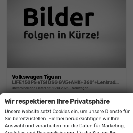
Volkswagen Tiguan
LIFE 150PS eTSI DSG GV5+AHK+360°+Lenkradheiz+IQ.Drive+ACC+App+eHeck+LED
unverbindliche Lieferzeit:
15.10.2026
Neuwagen
Wir respektieren Ihre Privatsphäre
Fahrzeugnr.
61022
Getriebe
Doppelkupplungsgetriebe (DSG)
Kraftstoff
Benzin
Außenfarbe
[B0B0] Delfingrau Metallic
Unsere Website setzt Cookies ein, um unsere Dienste für
Leistung
110 kW (150 PS)
Kilometerstand
20 km
Sie bereitzustellen. Hierbei berücksichtigen wir Ihre
36.430,– €
Auswahl und verarbeiten nur die Daten für Marketing,
Details
Analytics und Personalisierung, für die Sie uns Ihr
incl. 19% MwSt.