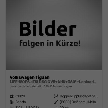
Volkswagen Tiguan
LIFE 150PS eTSI DSG GV5+AHK+360°+Lenkradheiz+IQ.Drive+ACC+App+eHeck+LED
unverbindliche Lieferzeit:
15.10.2026
Neuwagen
Fahrzeugnr.
61020
Getriebe
Doppelkupplungsgetriebe (DSG)
Kraftstoff
Benzin
Außenfarbe
[B0B0] Delfingrau Metallic
Leistung
110 kW (150 PS)
Kilometerstand
20 km