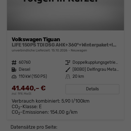
Volkswagen Tiguan
LIFE 150PS TDI DSG AHK+360°+Winterpaket+IQ.Drive+Alarm+ACC+App-Connect
unverbindliche Lieferzeit:
15.10.2026
Neuwagen
Fahrzeugnr.
60760
Getriebe
Doppelkupplungsgetriebe (DSG)
Kraftstoff
Diesel
Außenfarbe
[B0B0] Delfingrau Metallic
Leistung
110 kW (150 PS)
Kilometerstand
20 km
41.440,– €
Details
incl. 19% MwSt.
Verbrauch kombiniert:
5,90 l/100km
CO
-Klasse:
E
2
CO
-Emissionen:
154,00 g/km
2
Datensätze pro Seite: