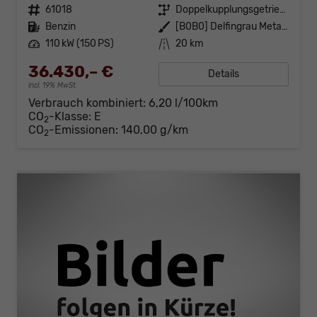
Fahrzeugnr.
61018
Getriebe
Doppelkupplungsgetriebe (DSG)
Kraftstoff
Benzin
Außenfarbe
[B0B0] Delfingrau Metallic
Leistung
110 kW (150 PS)
Kilometerstand
20 km
36.430,– €
Details
incl. 19% MwSt.
Verbrauch kombiniert:
6,20 l/100km
CO
-Klasse:
E
2
CO
-Emissionen:
140,00 g/km
2