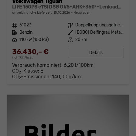
Volkswagen Tiguan
LIFE 150PS eTSI DSG GV5+AHK+360°+Lenkradheiz+IQ.Drive+ACC+App+eHeck+LED
unverbindliche Lieferzeit:
15.10.2026
Neuwagen
Fahrzeugnr.
61023
Getriebe
Doppelkupplungsgetriebe (DSG)
Kraftstoff
Benzin
Außenfarbe
[B0B0] Delfingrau Metallic
Leistung
110 kW (150 PS)
Kilometerstand
20 km
36.430,– €
Details
incl. 19% MwSt.
Verbrauch kombiniert:
6,20 l/100km
CO
-Klasse:
E
2
CO
-Emissionen:
140,00 g/km
2