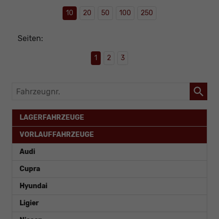
10
20
50
100
250
Seiten:
1
2
3
Fahrzeugnr.
LAGERFAHRZEUGE
VORLAUFFAHRZEUGE
Audi
Cupra
Hyundai
Ligier