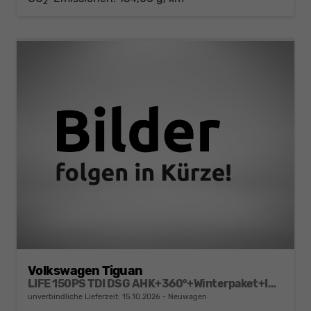
2
Volkswagen Tiguan
LIFE 150PS TDI DSG AHK+360°+Winterpaket+IQ.Drive+Alarm+ACC+App-Connect
unverbindliche Lieferzeit:
15.10.2026
Neuwagen