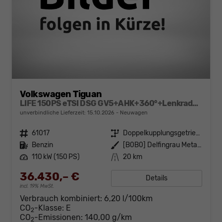
Volkswagen Tiguan
LIFE 150PS eTSI DSG GV5+AHK+360°+Lenkradheiz+IQ.Drive+ACC+App+eHeck+LED
unverbindliche Lieferzeit:
15.10.2026
Neuwagen
Fahrzeugnr.
61017
Getriebe
Doppelkupplungsgetriebe (DSG)
Kraftstoff
Benzin
Außenfarbe
[B0B0] Delfingrau Metallic
Leistung
110 kW (150 PS)
Kilometerstand
20 km
36.430,– €
Details
incl. 19% MwSt.
Verbrauch kombiniert:
6,20 l/100km
CO
-Klasse:
E
2
CO
-Emissionen:
140,00 g/km
2