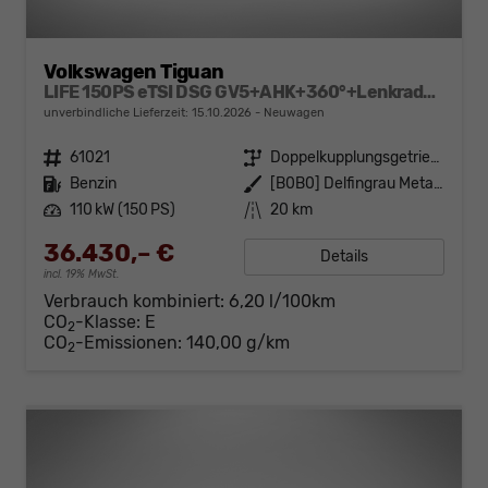
Volkswagen Tiguan
LIFE 150PS eTSI DSG GV5+AHK+360°+Lenkradheiz+IQ.Drive+ACC+App+eHeck+LED
unverbindliche Lieferzeit:
15.10.2026
Neuwagen
Fahrzeugnr.
61021
Getriebe
Doppelkupplungsgetriebe (DSG)
Kraftstoff
Benzin
Außenfarbe
[B0B0] Delfingrau Metallic
Leistung
110 kW (150 PS)
Kilometerstand
20 km
36.430,– €
Details
incl. 19% MwSt.
Verbrauch kombiniert:
6,20 l/100km
CO
-Klasse:
E
2
CO
-Emissionen:
140,00 g/km
2