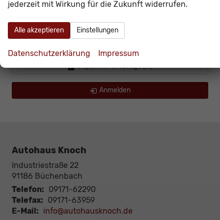
jederzeit mit Wirkung für die Zukunft widerrufen.
Volkswagen
BESTELLFAHRZEUGE
Alle akzeptieren
Einstellungen
GEBRAUCHTFAHRZEUGE
Datenschutzerklärung
Impressum
Geparkte Fahrzeuge (
0
)
Anmelden
Autohaus Knoch
Industriestraße 22
91186
Büchenbach
Telefon:
09171-62290
Telefax:
09171-63959
E-Mail:
info@autohausknoch.de