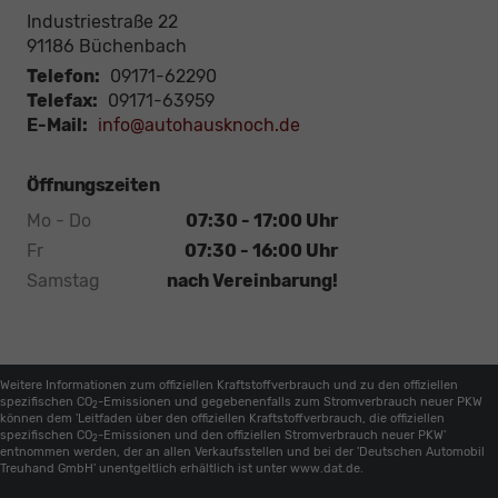
Industriestraße 22
91186
Büchenbach
Telefon:
09171-62290
Telefax:
09171-63959
E-Mail:
info@autohausknoch.de
Öffnungszeiten
Mo - Do
07:30 - 17:00 Uhr
Fr
07:30 - 16:00 Uhr
Samstag
nach Vereinbarung!
Weitere Informationen zum offiziellen Kraftstoffverbrauch und zu den offiziellen
spezifischen CO
-Emissionen und gegebenenfalls zum Stromverbrauch neuer PKW
2
können dem 'Leitfaden über den offiziellen Kraftstoffverbrauch, die offiziellen
spezifischen CO
-Emissionen und den offiziellen Stromverbrauch neuer PKW'
2
entnommen werden, der an allen Verkaufsstellen und bei der 'Deutschen Automobil
Treuhand GmbH' unentgeltlich erhältlich ist unter www.dat.de.