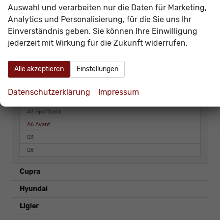
2
CO
-Emissionen:
142,00 g/km
Auswahl und verarbeiten nur die Daten für Marketing,
2
Analytics und Personalisierung, für die Sie uns Ihr
Fahrzeugnr.
Einverständnis geben. Sie können Ihre Einwilligung
jederzeit mit Wirkung für die Zukunft widerrufen.
LAGERFAHRZEUGE
Alle akzeptieren
Einstellungen
VORLAUFFAHRZEUGE
Audi
Datenschutzerklärung
Impressum
A3 Sportback
A6 Avant
Q3
Q8
Cupra
Hyundai
Ligier