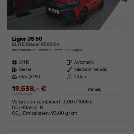
Ligier JS 50
ELITE Diesel REVO D+
unverbindliche Lieferzeit: Sofort
Neuwagen
Fahrzeugnr.
61110
Getriebe
Automatik
Kraftstoff
Diesel
Außenfarbe
toledorot metallic
Leistung
6 kW (8 PS)
Kilometerstand
20 km
19.538,– €
Details
incl. 19% MwSt.
Verbrauch kombiniert:
3,00 l/100km
CO
-Klasse:
B
2
CO
-Emissionen:
93,00 g/km
2