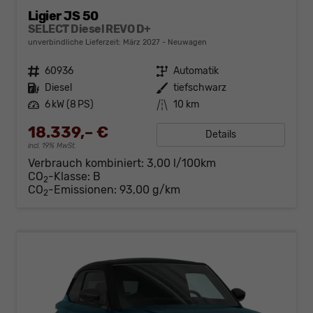
Ligier JS 50
SELECT Diesel REVO D+
unverbindliche Lieferzeit: März 2027
Neuwagen
Fahrzeugnr.
60936
Getriebe
Automatik
Kraftstoff
Diesel
Außenfarbe
tiefschwarz
Leistung
6 kW (8 PS)
Kilometerstand
10 km
18.339,– €
Details
incl. 19% MwSt.
Verbrauch kombiniert:
3,00 l/100km
CO
-Klasse:
B
2
CO
-Emissionen:
93,00 g/km
2