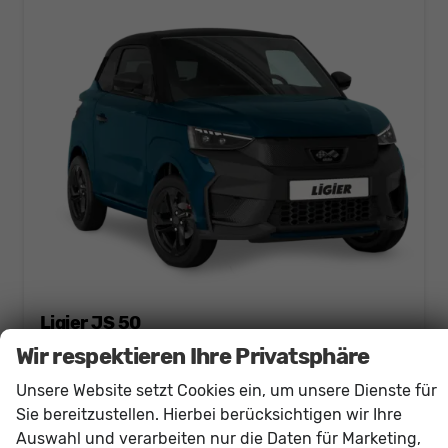
Ligier JS 50
ELITE REVO D5+ Diesel
Wir respektieren Ihre Privatsphäre
unverbindliche Lieferzeit: März 2027
Neuwagen
Unsere Website setzt Cookies ein, um unsere Dienste für
Fahrzeugnr.
60934
Getriebe
Automatik
Sie bereitzustellen. Hierbei berücksichtigen wir Ihre
Kraftstoff
Diesel
Außenfarbe
graphitgrau metallic
Auswahl und verarbeiten nur die Daten für Marketing,