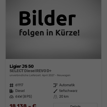
Ligier JS 50
SELECT Diesel REVO D+
unverbindliche Lieferzeit: April 2027
Neuwagen
Fahrzeugnr.
61117
Getriebe
Automatik
Kraftstoff
Diesel
Außenfarbe
tiefschwarz
Leistung
6 kW (8 PS)
Kilometerstand
20 km
18.138,– €
Details