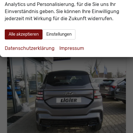
Leistung
6 kW (8 PS)
Kilometerstand
10 km
Analytics und Personalisierung, für die Sie uns Ihr
19.638,– €
Einverständnis geben. Sie können Ihre Einwilligung
Details
jederzeit mit Wirkung für die Zukunft widerrufen.
incl. 19% MwSt.
Verbrauch kombiniert:
3,00 l/100km
CO
-Klasse:
B
2
Alle akzeptieren
Einstellungen
CO
-Emissionen:
93,00 g/km
2
Datenschutzerklärung
Impressum