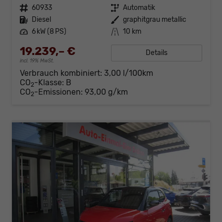
Fahrzeugnr.
60933
Getriebe
Automatik
Kraftstoff
Diesel
Außenfarbe
graphitgrau metallic
Leistung
6 kW (8 PS)
Kilometerstand
10 km
19.239,– €
Details
incl. 19% MwSt.
Verbrauch kombiniert:
3,00 l/100km
CO
-Klasse:
B
2
CO
-Emissionen:
93,00 g/km
2