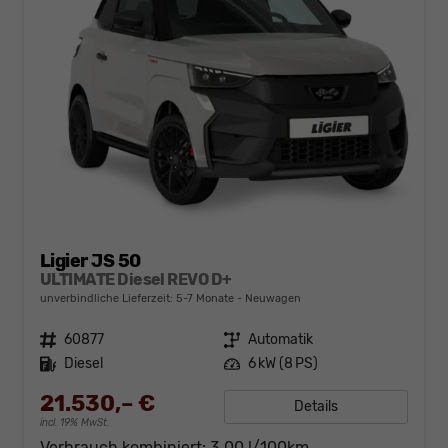
Ligier JS 50
ULTIMATE Diesel REVO D+
unverbindliche Lieferzeit: 5-7 Monate
Neuwagen
Fahrzeugnr.
60877
Getriebe
Automatik
Kraftstoff
Diesel
Leistung
6 kW (8 PS)
21.530,– €
Details
incl. 19% MwSt.
Verbrauch kombiniert:
3,00 l/100km