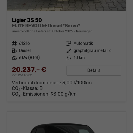
Ligier JS 50
ELITE REVO D5+ Diesel *Servo*
unverbindliche Lieferzeit: Oktober 2026
Neuwagen
Fahrzeugnr.
61216
Getriebe
Automatik
Kraftstoff
Diesel
Außenfarbe
graphitgrau metallic
Leistung
6 kW (8 PS)
Kilometerstand
10 km
20.237,– €
Details
incl. 19% MwSt.
Verbrauch kombiniert:
3,00 l/100km
CO
-Klasse:
B
2
CO
-Emissionen:
93,00 g/km
2