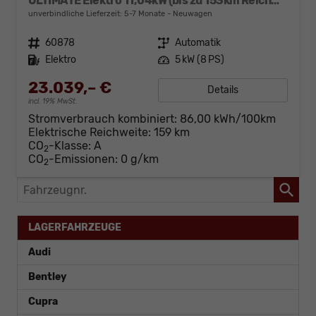
ULTIMATE Elektro 11,04kW (bis zu 153km Reichweite)
unverbindliche Lieferzeit: 5-7 Monate
Neuwagen
Fahrzeugnr.
60878
Getriebe
Automatik
Kraftstoff
Elektro
Leistung
5 kW (8 PS)
23.039,– €
Details
incl. 19% MwSt.
Stromverbrauch kombiniert:
86,00 kWh/100km
Elektrische Reichweite:
159 km
CO
-Klasse:
A
2
CO
-Emissionen:
0 g/km
2
Fahrzeugnr.
LAGERFAHRZEUGE
Audi
Bentley
Cupra