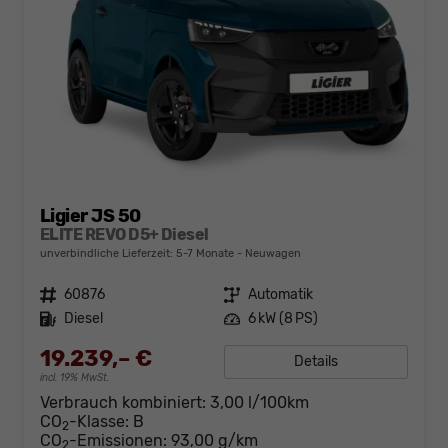
Ligier JS 50
ELITE REVO D5+ Diesel
unverbindliche Lieferzeit: 5-7 Monate
Neuwagen
Fahrzeugnr.
60876
Getriebe
Automatik
Kraftstoff
Diesel
Leistung
6 kW (8 PS)
19.239,– €
Details
incl. 19% MwSt.
Verbrauch kombiniert:
3,00 l/100km
CO
-Klasse:
B
2
CO
-Emissionen:
93,00 g/km
2