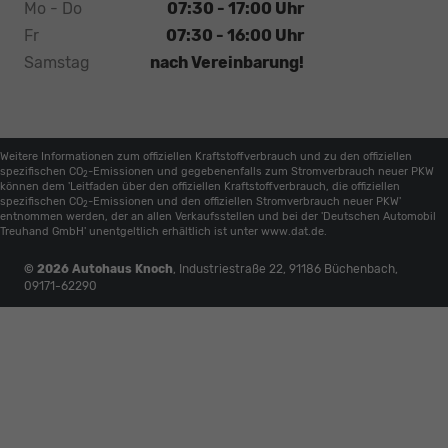
Mo - Do
07:30 - 17:00 Uhr
Fr
07:30 - 16:00 Uhr
Samstag
nach Vereinbarung!
Weitere Informationen zum offiziellen Kraftstoffverbrauch und zu den offiziellen
spezifischen CO
-Emissionen und gegebenenfalls zum Stromverbrauch neuer PKW
2
können dem 'Leitfaden über den offiziellen Kraftstoffverbrauch, die offiziellen
spezifischen CO
-Emissionen und den offiziellen Stromverbrauch neuer PKW'
2
entnommen werden, der an allen Verkaufsstellen und bei der 'Deutschen Automobil
Treuhand GmbH' unentgeltlich erhältlich ist unter www.dat.de.
© 2026
Autohaus Knoch
,
Industriestraße 22
,
91186
Büchenbach,
09171-62290