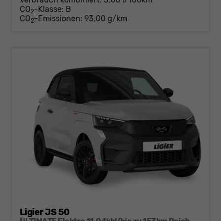
CO
-Klasse:
B
2
CO
-Emissionen:
93,00 g/km
2
Ligier JS 50