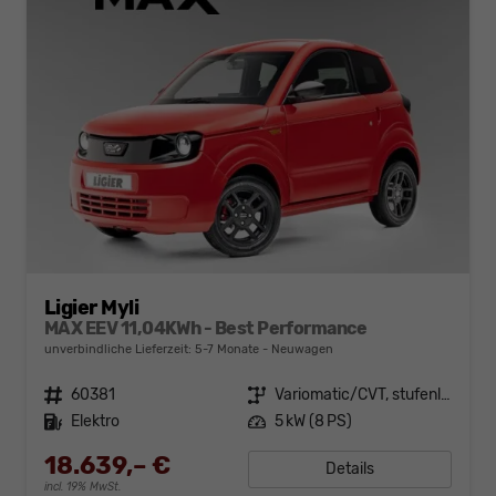
Ligier Myli
MAX EEV 11,04KWh - Best Performance
unverbindliche Lieferzeit: 5-7 Monate
Neuwagen
Fahrzeugnr.
60381
Getriebe
Variomatic/CVT, stufenlos
Kraftstoff
Elektro
Leistung
5 kW (8 PS)
18.639,– €
Details
incl. 19% MwSt.