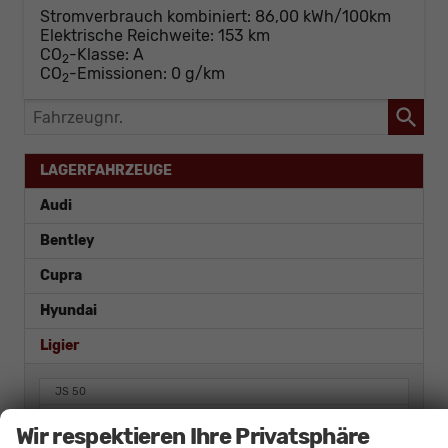
Stromverbrauch kombiniert:
86,00 kWh/100km
Elektrische Reichweite:
153 km
CO
-Klasse:
A
2
CO
-Emissionen:
0 g/km
2
Fahrzeugnr.
LAGERFAHRZEUGE
Audi
Bentley
Cupra
Hyundai
Ligier
JS 50
Myli
Wir respektieren Ihre Privatsphäre