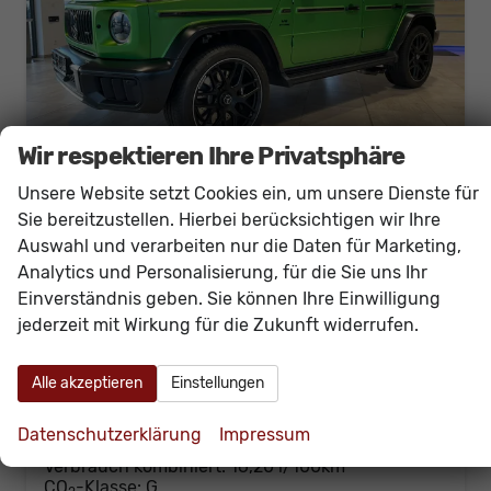
Wir respektieren Ihre Privatsphäre
Unsere Website setzt Cookies ein, um unsere Dienste für
Sie bereitzustellen. Hierbei berücksichtigen wir Ihre
Mercedes-Benz G-Klasse
Auswahl und verarbeiten nur die Daten für Marketing,
G 63 AMG Night+Fond+SUPERIOR+Alu22+Carbon+Standheiz+Performance+AHK+VOLL
Analytics und Personalisierung, für die Sie uns Ihr
sofort lieferbar
Neuwagen
Einverständnis geben. Sie können Ihre Einwilligung
Fahrzeugnr.
61152
Getriebe
Autom. 9-Gang
jederzeit mit Wirkung für die Zukunft widerrufen.
Kraftstoff
Benzin
Außenfarbe
[376] Green Hell Magno MANUFAKTUR exklusiv
Leistung
430 kW (585 PS)
Kilometerstand
20 km
Alle akzeptieren
Einstellungen
250.350,– €
Details
Datenschutzerklärung
Impressum
incl. 19% MwSt.
Verbrauch kombiniert:
16,20 l/100km
CO
-Klasse:
G