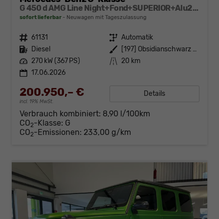
G 450 d AMG Line Night+Fond+SUPERIOR+Alu22+Technik+Standheizung+AHK+VOLL
sofort lieferbar
Neuwagen mit Tageszulassung
Fahrzeugnr.
61131
Getriebe
Automatik
Kraftstoff
Diesel
Außenfarbe
[197] Obsidianschwarz Metallic
Leistung
270 kW (367 PS)
Kilometerstand
20 km
17.06.2026
200.950,– €
Details
incl. 19% MwSt.
Verbrauch kombiniert:
8,90 l/100km
CO
-Klasse:
G
2
CO
-Emissionen:
233,00 g/km
2