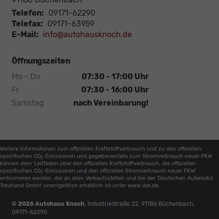
Telefon:
09171-62290
Telefax:
09171-63959
E-Mail:
info@autohausknoch.de
Öffnungszeiten
Mo - Do
07:30 - 17:00 Uhr
Fr
07:30 - 16:00 Uhr
Samstag
nach Vereinbarung!
Weitere Informationen zum offiziellen Kraftstoffverbrauch und zu den offiziellen
spezifischen CO
-Emissionen und gegebenenfalls zum Stromverbrauch neuer PKW
2
können dem 'Leitfaden über den offiziellen Kraftstoffverbrauch, die offiziellen
spezifischen CO
-Emissionen und den offiziellen Stromverbrauch neuer PKW'
2
entnommen werden, der an allen Verkaufsstellen und bei der 'Deutschen Automobil
Treuhand GmbH' unentgeltlich erhältlich ist unter www.dat.de.
© 2026
Autohaus Knoch
,
Industriestraße 22
,
91186
Büchenbach,
09171-62290